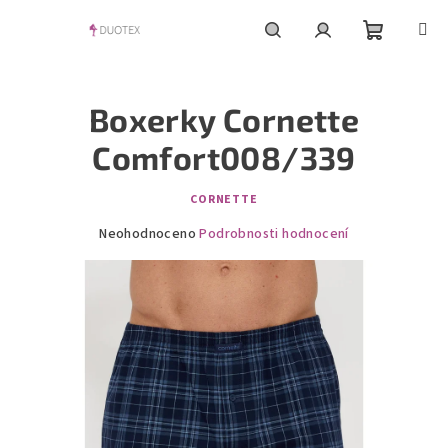
Přejít
na
obsah
Nákupní
Hledat
Přihlášení
Boxerky Cornette
košík
Comfort008/339
CORNETTE
Průměrné
Neohodnoceno
Podrobnosti hodnocení
hodnocení
produktu
je
0,0
z
5
hvězdiček.