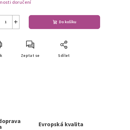
nosti doručení
+
Do košíku
sk
Zeptat se
Sdílet
 doprava
Evropská kvalita
a