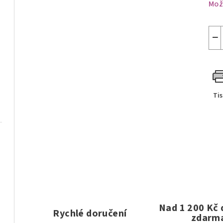
Mož
−
Ti
Nad 1 200 Kč
Rychlé doručení
zdarm