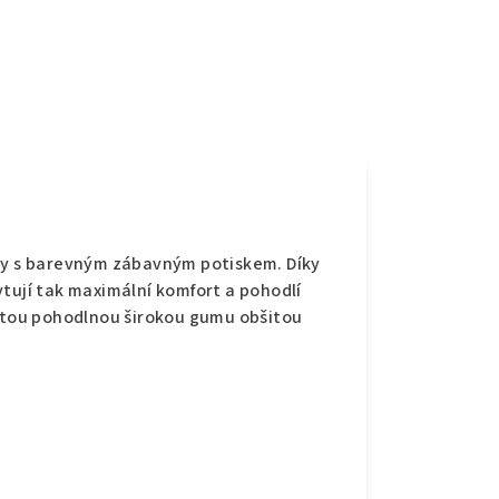
e
lny s barevným zábavným potiskem. Díky
tují tak maximální komfort a pohodlí
šitou pohodlnou širokou gumu obšitou