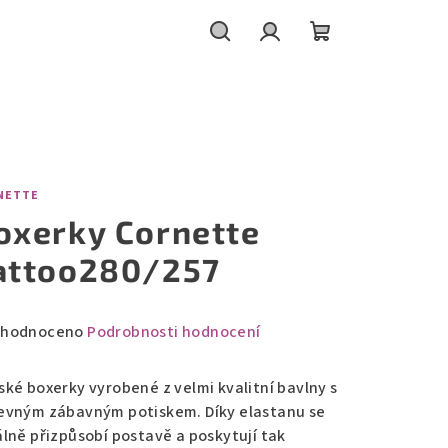
Hledat
Přihlášení
Nákupní
košík
NETTE
oxerky Cornette
attoo280/257
měrné
hodnoceno
Podrobnosti hodnocení
nocení
duktu
ské boxerky vyrobené z velmi kvalitní bavlny s
evným zábavným potiskem. Díky elastanu se
álně přizpůsobí postavě a poskytují tak