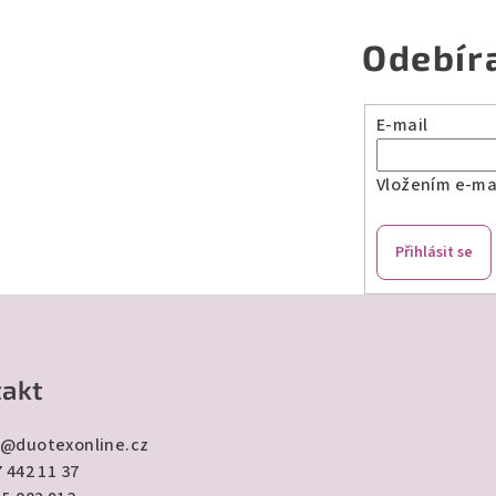
Odebír
E-mail
Vložením e-mai
Přihlásit se
akt
@
duotexonline.cz
 442 11 37