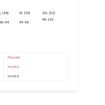
L (48)
XL (50)
2XL (52)
98-102
90-94
94-98
Pánské
modrá
modrá