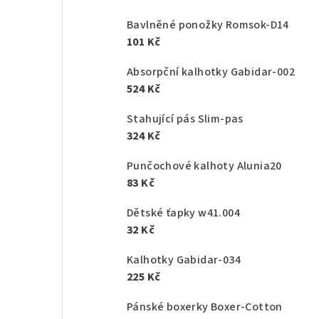
Bavlněné ponožky Romsok-D14
101 Kč
Absorpční kalhotky Gabidar-002
524 Kč
Stahující pás Slim-pas
324 Kč
Punčochové kalhoty Alunia20
83 Kč
Dětské ťapky w41.004
32 Kč
Kalhotky Gabidar-034
225 Kč
Pánské boxerky Boxer-Cotton