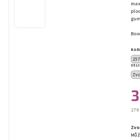
z
max
5
plo
hvě
gum
Box
BAR
VEL
3
279
Měr
cen
Zvo
Můž