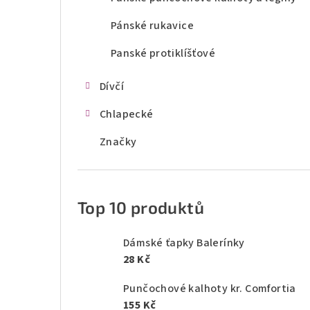
Pánské rukavice
Panské protiklíšťové
Dívčí
Chlapecké
Značky
Top 10 produktů
Dámské ťapky Balerínky
28 Kč
Punčochové kalhoty kr. Comfortia
155 Kč