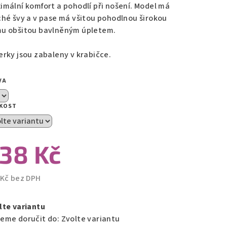
imální komfort a pohodlí při nošení. Model má
ché švy a v pase má všitou pohodlnou širokou
zdiček.
u obšitou bavlněným úpletem.
erky jsou zabaleny v krabičce.
VA
IKOST
38 Kč
 Kč bez DPH
ná
a:
lte variantu
eme doručit do:
Zvolte variantu