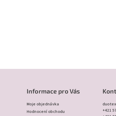
Z
á
Informace pro Vás
Kont
p
a
Moje objednávka
duotex
+421 57
t
Hodnocení obchodu