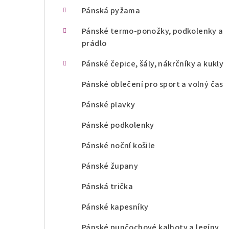
n
Pánská pyžama
í
Pánské termo-ponožky, podkolenky a
prádlo
p
Pánské čepice, šály, nákrčníky a kukly
a
Pánské oblečení pro sport a volný čas
n
Pánské plavky
e
l
Pánské podkolenky
Pánské noční košile
Pánské župany
Pánská trička
Pánské kapesníky
Pánské punčochové kalhoty a legíny