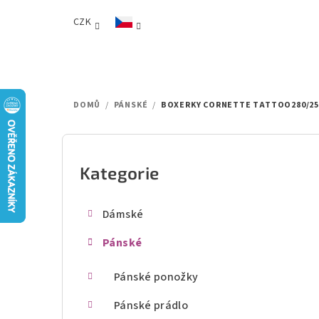
Přejít
CZK
na
obsah
DOMŮ
/
PÁNSKÉ
/
BOXERKY CORNETTE TATTOO280/25
P
o
Kategorie
Přeskočit
kategorie
s
Dámské
t
Pánské
r
a
Pánské ponožky
n
Pánské prádlo