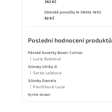
242 Kč
Dámské ponožky N-SN041-W03
62 Kč
Poslední hodnocení produktů
Pánské boxerky Boxer-Cotton
|
Lucie Bubnová
Hodnocení produktu je 5 z 5 hvězdiček.
Silonky Ulrika-D
|
Sarka Laiblova
Hodnocení produktu je 5 z 5 hvězdiček.
Silonky Daniela
|
Pavlíčková Lucie
Hodnocení produktu je 5 z 5 hvězdiček.
Rychle dodani