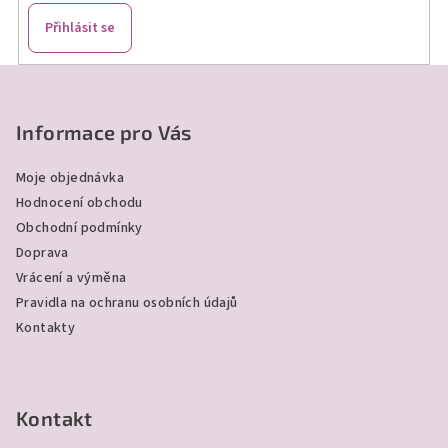
v
k
Přihlásit se
y
v
Z
ý
á
p
p
Informace pro Vás
i
a
s
Moje objednávka
u
t
Hodnocení obchodu
í
Obchodní podmínky
Doprava
Vrácení a výměna
Pravidla na ochranu osobních údajů
Kontakty
Kontakt