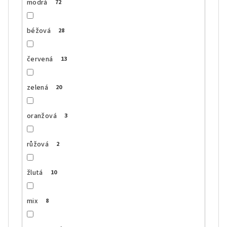
modrá
72
béžová
28
červená
13
zelená
20
oranžová
3
růžová
2
žlutá
10
mix
8