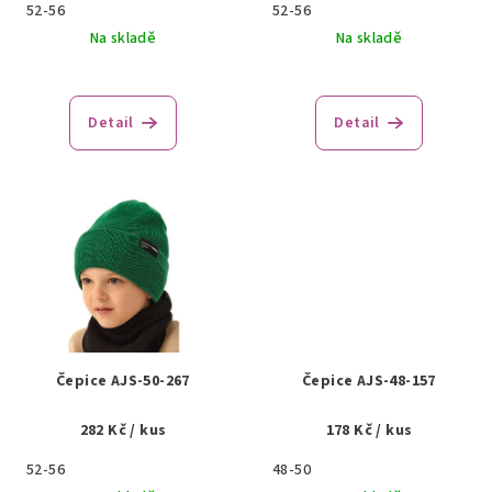
u
52-56
52-56
k
Na skladě
Na skladě
t
ů
Detail
Detail
Čepice AJS-50-267
Čepice AJS-48-157
282 Kč
/ kus
178 Kč
/ kus
52-56
48-50