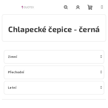
Přejít
na
obsah
Nákupní
Hledat
Přihlášení
Chlapecké čepice - černá
košík
Zimní
Přechodní
Letní