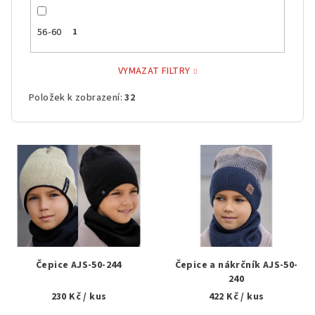
56-60
1
VYMAZAT FILTRY
Položek k zobrazení:
32
V
ý
p
i
s
p
r
Čepice AJS-50-244
Čepice a nákrčník AJS-50-
o
240
230 Kč
/ kus
422 Kč
/ kus
d