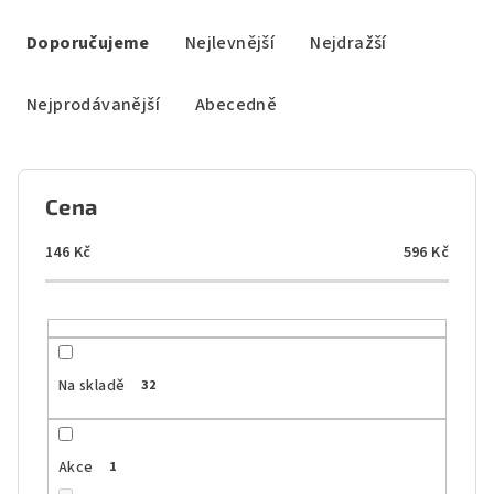
Ř
a
Doporučujeme
Nejlevnější
Nejdražší
z
e
Nejprodávanější
Abecedně
n
í
p
Cena
r
o
146
Kč
596
Kč
d
u
k
t
Na skladě
32
ů
Akce
1