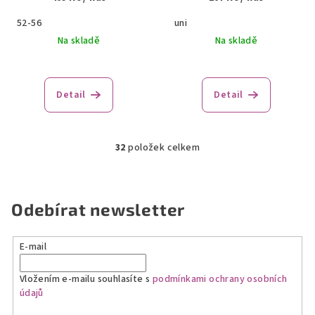
52-56
uni
Na skladě
Na skladě
Detail
Detail
32
položek celkem
O
v
l
á
Odebírat newsletter
d
a
E-mail
c
í
Vložením e-mailu souhlasíte s
podmínkami ochrany osobních
p
údajů
r