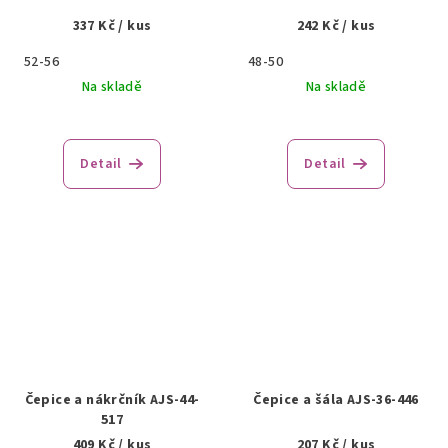
337 Kč
/ kus
242 Kč
/ kus
52-56
48-50
Na skladě
Na skladě
Detail
Detail
Čepice a nákrčník AJS-44-
Čepice a šála AJS-36-446
517
409 Kč
/ kus
207 Kč
/ kus