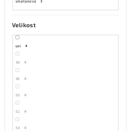
smetanová
2
Velikost
uni
4
40
0
48
0
50
0
52
0
54
0