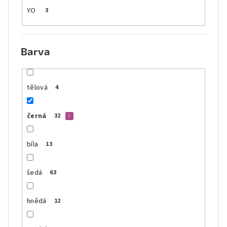
YO
3
Barva
tělová
4
černá
32
bíla
13
šedá
63
hnědá
12