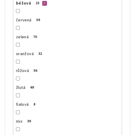
béžová
23
červená
59
zelená
70
oranžová
32
růžová
56
žlutá
49
fialová
8
mix
39