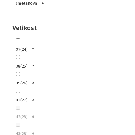
smetanová
4
Velikost
37(24)
2
38(25)
2
39(26)
2
41(27)
2
42(28)
0
43(29)
0