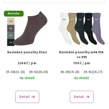
V
Novinka
ý
p
i
s
p
r
Bavlněné ponožky Klasi
Bavlněné ponožky w84.f06-
o
vz.999
114 Kč
/ pár
78 Kč
/ pár
d
u
35-38(23-25)
39-42(26-28)
43-46(29-31)
36-38(24-25)
39-41(26-27)
k
Na skladě
Na skladě
t
ů
Detail
Detail