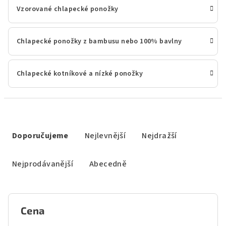
Vzorované chlapecké ponožky
Chlapecké ponožky z bambusu nebo 100% bavlny
Chlapecké kotníkové a nízké ponožky
Ř
a
Doporučujeme
Nejlevnější
Nejdražší
z
e
Nejprodávanější
Abecedně
n
í
p
Cena
r