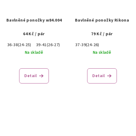
Bavlněné ponožky w84.004
Bavlněné ponožky Rikona
64 Kč
/ pár
79 Kč
/ pár
36-38(24-25)
39-41(26-27)
37-39(24-26)
Na skladě
Na skladě
Detail
Detail