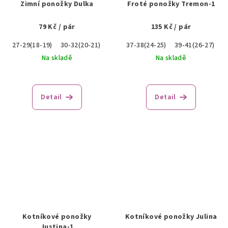
Zimní ponožky Dulka
Froté ponožky Tremon-1
79 Kč
/ pár
135 Kč
/ pár
27-29(18-19)
30-32(20-21)
33-36(22-23)
37-38(24-25)
39-41(26-27)
4
Na skladě
Na skladě
Detail
Detail
Kotníkové ponožky
Kotníkové ponožky Julina
Justina-1