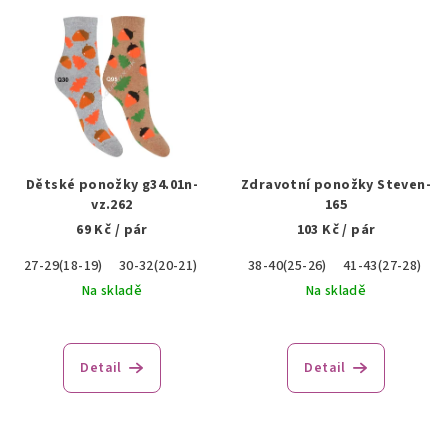
Dětské ponožky g34.01n-
Zdravotní ponožky Steven-
vz.262
165
69 Kč
/ pár
103 Kč
/ pár
27-29(18-19)
30-32(20-21)
38-40(25-26)
41-43(27-28)
4
Na skladě
Na skladě
Detail
Detail