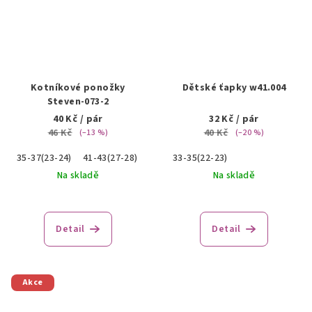
Kotníkové ponožky
Dětské ťapky w41.004
Steven-073-2
40 Kč
/ pár
32 Kč
/ pár
46 Kč
40 Kč
(–13 %)
(–20 %)
35-37(23-24)
41-43(27-28)
44-46(29-30)
33-35(22-23)
Na skladě
Na skladě
Detail
Detail
Akce