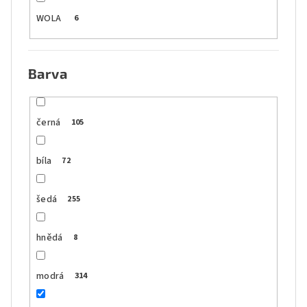
WOLA
6
Barva
černá
105
bíla
72
šedá
255
hnědá
8
modrá
314