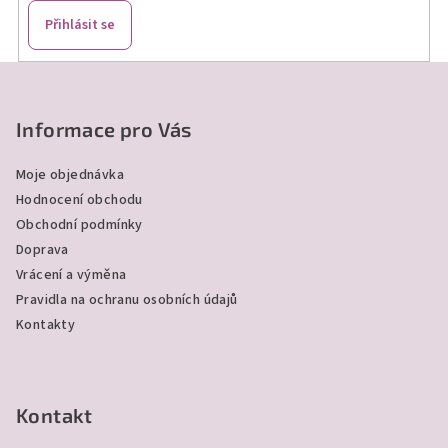
k
Přihlásit se
y
v
Z
ý
á
p
p
Informace pro Vás
i
a
s
Moje objednávka
u
t
Hodnocení obchodu
í
Obchodní podmínky
Doprava
Vrácení a výměna
Pravidla na ochranu osobních údajů
Kontakty
Kontakt