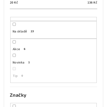
o
20
Kč
136
Kč
d
u
k
t
Na skladě
23
ů
Akce
6
Novinka
1
Tip
0
Značky