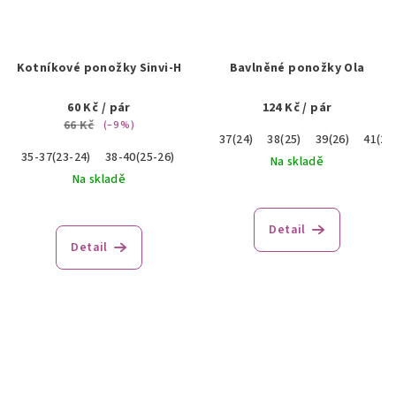
Kotníkové ponožky Sinvi-H
Bavlněné ponožky Ola
60 Kč
/ pár
124 Kč
/ pár
66 Kč
(–9 %)
37(24)
38(25)
39(26)
41(27
35-37(23-24)
38-40(25-26)
41-43(27-28)
44-46(29-30)
Na skladě
Na skladě
Detail
Detail