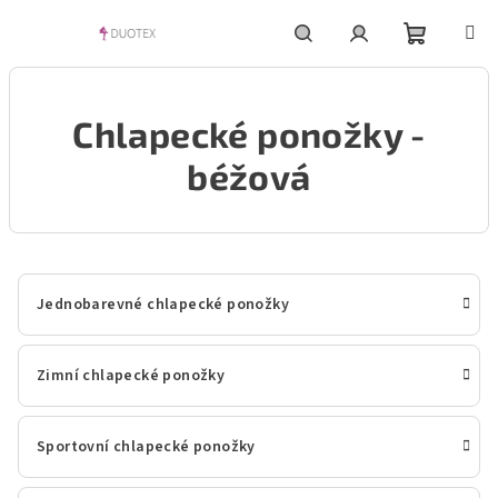
Přejít
na
obsah
Nákupní
Hledat
Přihlášení
Chlapecké ponožky -
košík
béžová
Jednobarevné chlapecké ponožky
Zimní chlapecké ponožky
Sportovní chlapecké ponožky