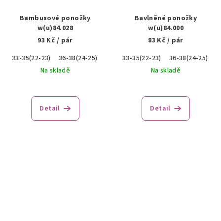
Bambusové ponožky
Bavlněné ponožky
w(u)84.028
w(u)84.000
93 Kč
/ pár
83 Kč
/ pár
33-35(22-23)
36-38(24-25)
39-41(26-27)
33-35(22-23)
36-38(24-25)
3
Na skladě
Na skladě
Detail
Detail