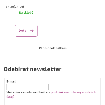
37-39(24-26)
Na skladě
Detail
23
položek celkem
O
v
l
á
Odebírat newsletter
d
a
E-mail
c
í
Vložením e-mailu souhlasíte s
podmínkami ochrany osobních
p
údajů
r
v