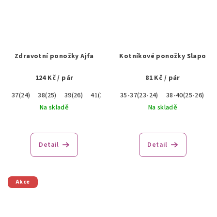
Zdravotní ponožky Ajfa
Kotníkové ponožky Slapo
124 Kč
/ pár
81 Kč
/ pár
37(24)
38(25)
39(26)
41(27)
35-37(23-24)
38-40(25-26)
4
Na skladě
Na skladě
Detail
Detail
Akce