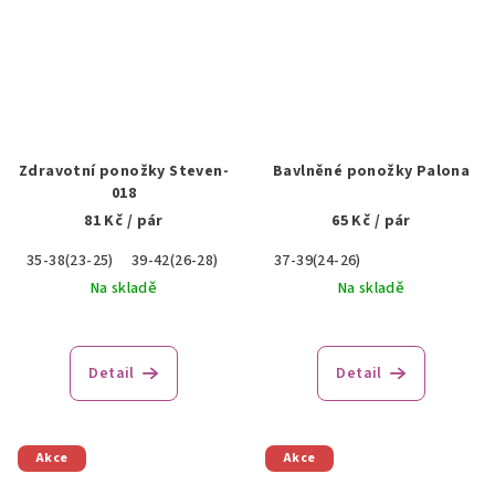
Zdravotní ponožky Steven-
Bavlněné ponožky Palona
018
81 Kč
/ pár
65 Kč
/ pár
35-38(23-25)
39-42(26-28)
43-46(29-30)
37-39(24-26)
Na skladě
Na skladě
Detail
Detail
Akce
Akce