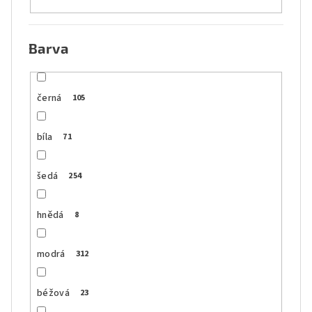
Barva
černá
105
bíla
71
šedá
254
hnědá
8
modrá
312
béžová
23