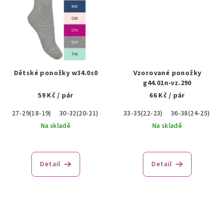
Dětské ponožky w34.0s0
Vzorované ponožky
g44.01n-vz.290
59 Kč
/ pár
66 Kč
/ pár
27-29(18-19)
30-32(20-21)
33-35(22-23)
36-38(24-25)
Na skladě
Na skladě
Detail
Detail