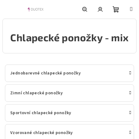
Přejít
na
obsah
Nákupní
Hledat
Přihlášení
Chlapecké ponožky - mix
košík
Jednobarevné chlapecké ponožky
Zimní chlapecké ponožky
Sportovní chlapecké ponožky
Vzorované chlapecké ponožky