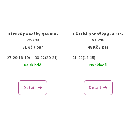
Dětské ponožky g34.01n-
Dětské ponožky g24.01n-
vz.290
vz.290
61 Kč
/ pár
48 Kč
/ pár
27-29(18-19)
30-32(20-21)
21-23(14-15)
Na skladě
Na skladě
Detail
Detail