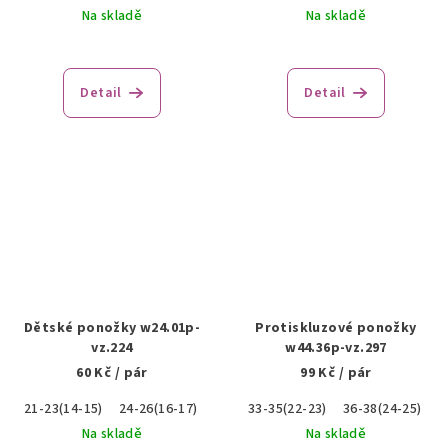
Na skladě
Na skladě
Detail
Detail
Dětské ponožky w24.01p-
Protiskluzové ponožky
vz.224
w44.36p-vz.297
60 Kč
/ pár
99 Kč
/ pár
21-23(14-15)
24-26(16-17)
33-35(22-23)
36-38(24-25)
Na skladě
Na skladě