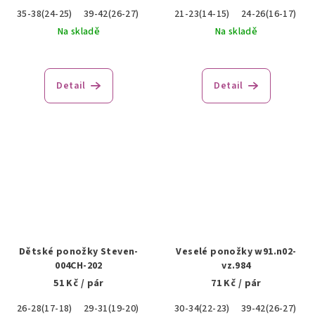
35-38(24-25)
39-42(26-27)
43-46(28-30)
21-23(14-15)
24-26(16-17)
Na skladě
Na skladě
Detail
Detail
Dětské ponožky Steven-
Veselé ponožky w91.n02-
004CH-202
vz.984
51 Kč
/ pár
71 Kč
/ pár
26-28(17-18)
29-31(19-20)
30-34(22-23)
39-42(26-27)
4