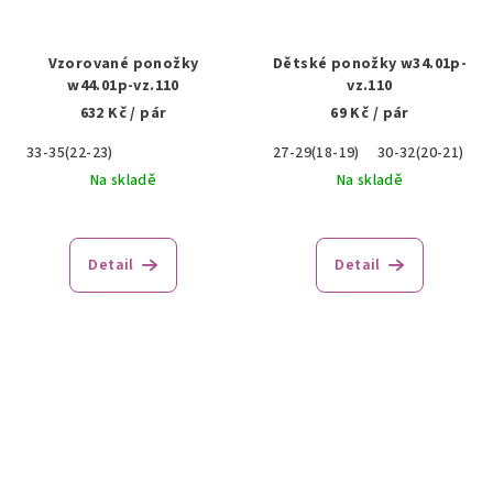
Vzorované ponožky
Dětské ponožky w34.01p-
w44.01p-vz.110
vz.110
632 Kč
/ pár
69 Kč
/ pár
33-35(22-23)
27-29(18-19)
30-32(20-21)
Na skladě
Na skladě
Detail
Detail