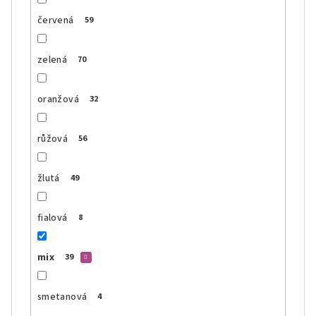
červená
59
zelená
70
oranžová
32
růžová
56
žlutá
49
fialová
8
mix
39
smetanová
4