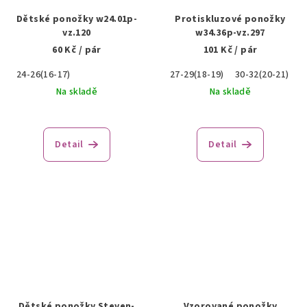
Dětské ponožky w24.01p-
Protiskluzové ponožky
vz.120
w34.36p-vz.297
60 Kč
/ pár
101 Kč
/ pár
24-26(16-17)
27-29(18-19)
30-32(20-21)
Na skladě
Na skladě
Detail
Detail
Dětské ponožky Steven-
Vzorované ponožky