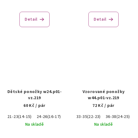
Detail
Detail
Dětské ponožky w24.p01-
Vzorované ponožky
vz.219
w44.p01-vz.219
60 Kč
/ pár
72 Kč
/ pár
21-23(14-15)
24-26(16-17)
33-35(22-23)
36-38(24-25)
Na skladě
Na skladě