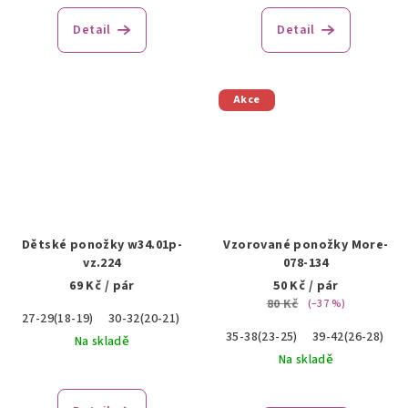
Detail
Detail
Akce
Dětské ponožky w34.01p-
Vzorované ponožky More-
vz.224
078-134
69 Kč
/ pár
50 Kč
/ pár
80 Kč
(–37 %)
27-29(18-19)
30-32(20-21)
35-38(23-25)
39-42(26-28)
Na skladě
Na skladě