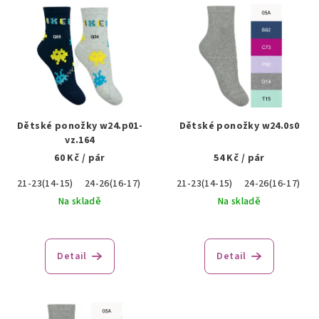
V
ý
p
i
s
p
r
Dětské ponožky w24.p01-
Dětské ponožky w24.0s0
o
vz.164
60 Kč
/ pár
54 Kč
/ pár
d
u
21-23(14-15)
24-26(16-17)
21-23(14-15)
24-26(16-17)
k
Na skladě
Na skladě
t
ů
Detail
Detail