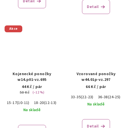
Detail
Detail
Akce
Kojenecké ponožky
Vzorované ponožky
w14.p01-vz.695
w44.01p-vz.297
44 Kč
/ pár
66 Kč
/ pár
50 Kč
(–12 %)
33-35(22-23)
36-38(24-25)
15-17(10-11)
18-20(12-13)
Na skladě
Na skladě
Detail