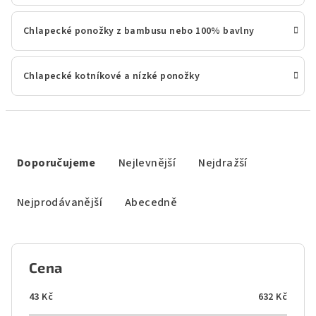
Chlapecké ponožky z bambusu nebo 100% bavlny
Chlapecké kotníkové a nízké ponožky
Ř
a
Doporučujeme
Nejlevnější
Nejdražší
z
e
Nejprodávanější
Abecedně
n
í
p
Cena
r
o
43
Kč
632
Kč