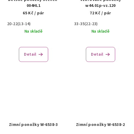
004HL1
w44.01p-vz.120
65 Kč
/ pár
72 Kč
/ pár
20-22(13-14)
33-35(22-23)
Na skladě
Na skladě
Detail
Detail
Zimní ponožky W-6538-3
Zimní ponožky W-6538-2