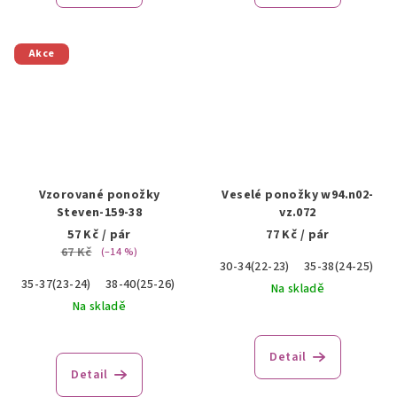
Akce
Vzorované ponožky
Veselé ponožky w94.n02-
Steven-159-38
vz.072
57 Kč
/ pár
77 Kč
/ pár
67 Kč
(–14 %)
30-34(22-23)
35-38(24-25)
3
35-37(23-24)
38-40(25-26)
Na skladě
Na skladě
Detail
Detail