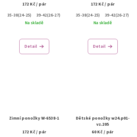
172 Kč
/ pár
172 Kč
/ pár
35-38(24-25)
39-42(26-27)
43-46(28-30)
35-38(24-25)
39-42(26-27)
4
Na skladě
Na skladě
Detail
Detail
Zimní ponožky W-6538-1
Dětské ponožky w24.p01-
vz.205
172 Kč
/ pár
60 Kč
/ pár