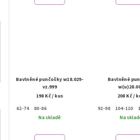
t
ů
Bavlněné punčošky w18.029-
Bavlněné pu
vz.999
w(u)28.0
198 Kč
/ kus
208 Kč
/ k
62-74
80-86
92-98
104-110
Na skladě
Na sklad