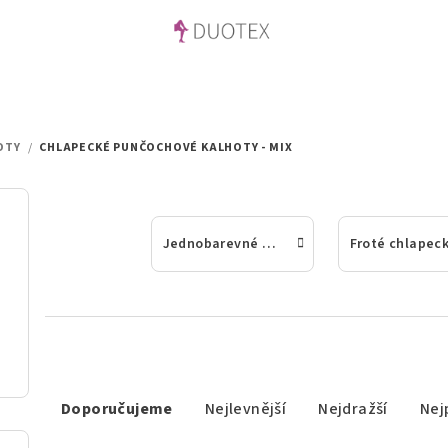
OTY
/
CHLAPECKÉ PUNČOCHOVÉ KALHOTY - MIX
Jednobarevné chlapecké punčochové kalhoty
Ř
Doporučujeme
Nejlevnější
Nejdražší
Nej
a