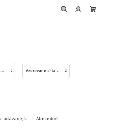
Hledat
Přihlášení
Nákupní
košík
Froté chlapecké punčochové kalhoty
Vzorované chlapecké punčochové kalhoty
prodávanější
Abecedně