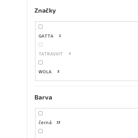
e
Značky
l
GATTA
2
TATRASVIT
0
WOLA
3
Barva
černá
13