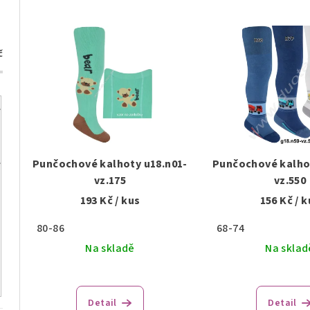
z
V
e
ý
č
n
p
í
i
p
s
r
p
o
Punčochové kalhoty u18.n01-
Punčochové kalhot
r
vz.175
vz.550
d
193 Kč
/ kus
156 Kč
/ k
o
u
80-86
68-74
d
k
Na skladě
Na sklad
u
t
k
ů
Detail
Detail