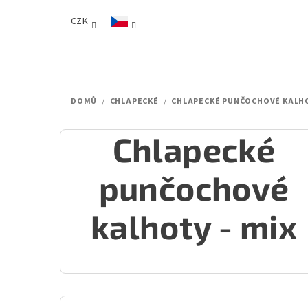
Přejít
CZK
na
obsah
DOMŮ
/
CHLAPECKÉ
/
CHLAPECKÉ PUNČOCHOVÉ KALH
Chlapecké
punčochové
kalhoty - mix