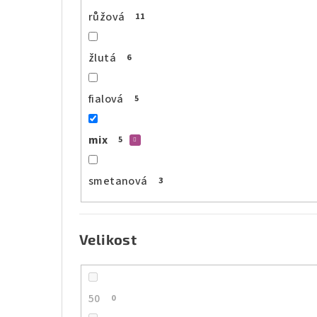
růžová
11
žlutá
6
fialová
5
mix
5
smetanová
3
Velikost
50
0