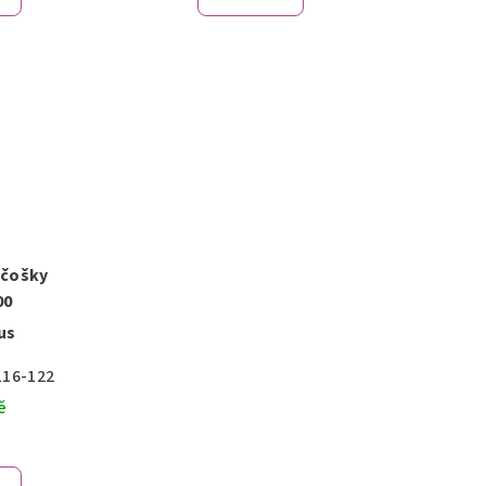
nčošky
00
us
116-122
ě