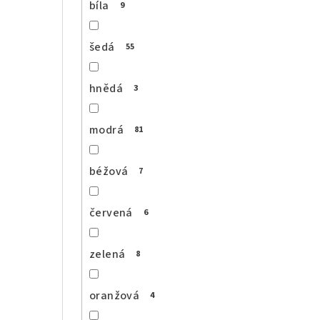
bíla
9
šedá
55
hnědá
3
modrá
81
béžová
7
červená
6
zelená
8
oranžová
4