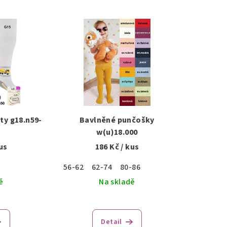
y g18.n59-
Bavlněné punčošky
w(u)18.000
us
186 Kč
/ kus
56-62
62-74
80-86
ě
Na skladě
Detail