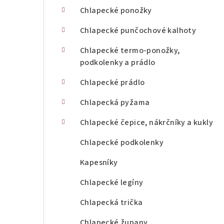
n
Chlapecké ponožky
í
Chlapecké punčochové kalhoty
p
Chlapecké termo-ponožky,
podkolenky a prádlo
a
Chlapecké prádlo
n
Chlapecká pyžama
e
l
Chlapecké čepice, nákrčníky a kukly
Chlapecké podkolenky
Kapesníky
Chlapecké legíny
Chlapecká trička
Chlapecké župany