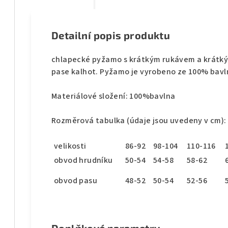
Detailní popis produktu
chlapecké pyžamo s krátkým rukávem a krátkým
pase kalhot. Pyžamo je vyrobeno ze 100% bavl
Materiálové složení: 100%bavlna
Rozměrová tabulka (údaje jsou uvedeny v cm):
velikosti
86-92
98-104
110-116
obvod hrudníku
50-54
54-58
58-62
obvod pasu
48-52
50-54
52-56