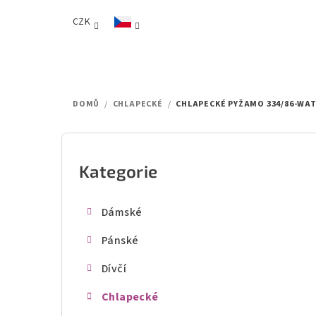
Přejít
CZK
na
obsah
DOMŮ
/
CHLAPECKÉ
/
CHLAPECKÉ PYŽAMO 334/86-WA
P
o
Kategorie
Přeskočit
kategorie
s
Dámské
t
Pánské
r
Dívčí
a
Chlapecké
n