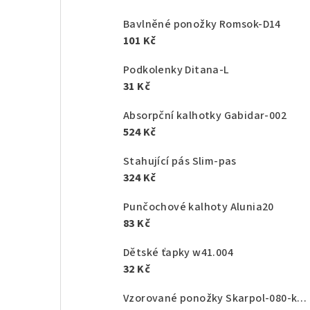
Bavlněné ponožky Romsok-D14
101 Kč
Podkolenky Ditana-L
31 Kč
Absorpční kalhotky Gabidar-002
524 Kč
Stahující pás Slim-pas
324 Kč
Punčochové kalhoty Alunia20
83 Kč
Dětské ťapky w41.004
32 Kč
Vzorované ponožky Skarpol-080-kaktus