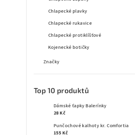
Chlapecké plavky
Chlapecké rukavice
Chlapecké protiklíšťové
Kojenecké botičky
Značky
Top 10 produktů
Dámské ťapky Balerínky
28 Kč
Punčochové kalhoty kr. Comfortia
155 Kč