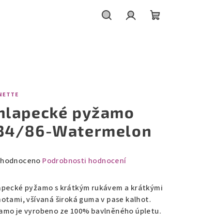
Hledat
Přihlášení
Nákupní
košík
NETTE
hlapecké pyžamo
34/86-Watermelon
měrné
hodnoceno
Podrobnosti hodnocení
nocení
duktu
apecké pyžamo s krátkým rukávem a krátkými
hotami, všívaná široká guma v pase kalhot.
amo je vyrobeno ze 100% bavlněného úpletu.