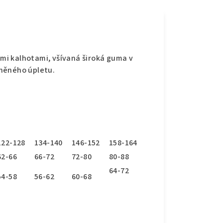
i kalhotami, všívaná široká guma v
něného úpletu.
122-128
134-140
146-152
158-164
62-66
66-72
72-80
80-88
64-72
54-58
56-62
60-68