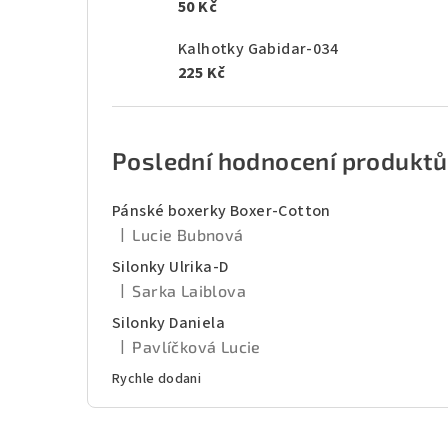
50 Kč
Kalhotky Gabidar-034
225 Kč
Poslední hodnocení produktů
Pánské boxerky Boxer-Cotton
|
Lucie Bubnová
Hodnocení produktu je 5 z 5 hvězdiček.
Silonky Ulrika-D
|
Sarka Laiblova
Hodnocení produktu je 5 z 5 hvězdiček.
Silonky Daniela
|
Pavlíčková Lucie
Hodnocení produktu je 5 z 5 hvězdiček.
Rychle dodani