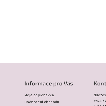
Z
á
Informace pro Vás
Kont
p
a
Moje objednávka
duotex
+421 57
t
Hodnocení obchodu