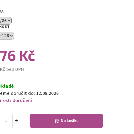
VA
zdiček.
IKOST
76 Kč
 Kč bez DPH
ná
a:
skladě
eme doručit do:
12.08.2026
nosti doručení
+
Do košíku