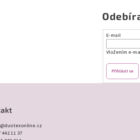
Odebír
E-mail
Vložením e-mai
Přihlásit se
akt
@
duotexonline.cz
 442 11 37