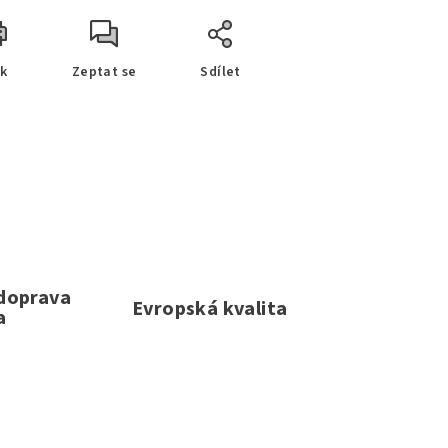
sk
Zeptat se
Sdílet
 doprava
Evropská kvalita
a
e