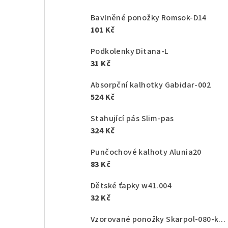
Bavlněné ponožky Romsok-D14
101 Kč
Podkolenky Ditana-L
31 Kč
Absorpční kalhotky Gabidar-002
524 Kč
Stahující pás Slim-pas
324 Kč
Punčochové kalhoty Alunia20
83 Kč
Dětské ťapky w41.004
32 Kč
Vzorované ponožky Skarpol-080-kaktus