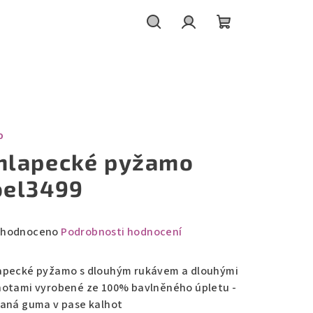
Hledat
Přihlášení
Nákupní
košík
O
hlapecké pyžamo
oel3499
měrné
hodnoceno
Podrobnosti hodnocení
nocení
duktu
apecké pyžamo s dlouhým rukávem a dlouhými
hotami vyrobené ze 100% bavlněného úpletu -
vaná guma v pase kalhot