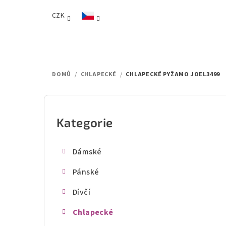
Přejít
CZK
na
obsah
DOMŮ
/
CHLAPECKÉ
/
CHLAPECKÉ PYŽAMO JOEL3499
P
o
Kategorie
Přeskočit
kategorie
s
Dámské
t
Pánské
r
Dívčí
a
Chlapecké
n