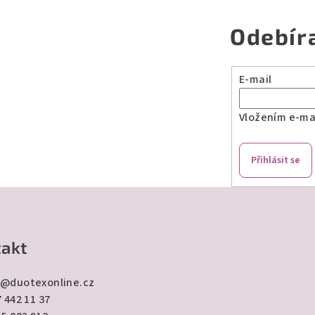
Odebír
E-mail
Vložením e-mai
Přihlásit se
akt
@
duotexonline.cz
 442 11 37