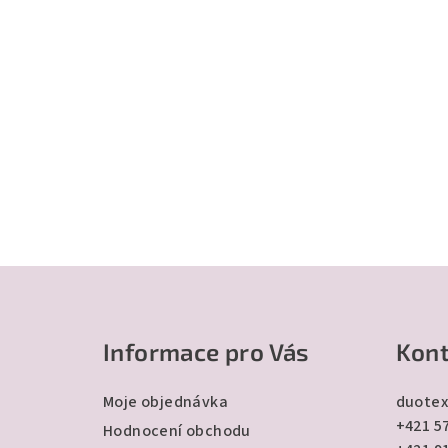
Z
á
Informace pro Vás
Kont
p
a
Moje objednávka
duotex
+421 57
t
Hodnocení obchodu