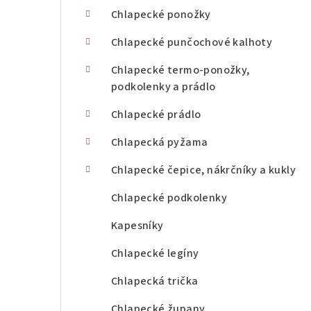
n
Chlapecké ponožky
í
Chlapecké punčochové kalhoty
p
Chlapecké termo-ponožky,
podkolenky a prádlo
a
Chlapecké prádlo
n
Chlapecká pyžama
e
l
Chlapecké čepice, nákrčníky a kukly
Chlapecké podkolenky
Kapesníky
Chlapecké legíny
Chlapecká trička
Chlapecké župany