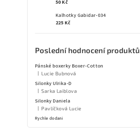
50 Kč
Kalhotky Gabidar-034
225 Kč
Poslední hodnocení produktů
Pánské boxerky Boxer-Cotton
|
Lucie Bubnová
Hodnocení produktu je 5 z 5 hvězdiček.
Silonky Ulrika-D
|
Sarka Laiblova
Hodnocení produktu je 5 z 5 hvězdiček.
Silonky Daniela
|
Pavlíčková Lucie
Hodnocení produktu je 5 z 5 hvězdiček.
Rychle dodani