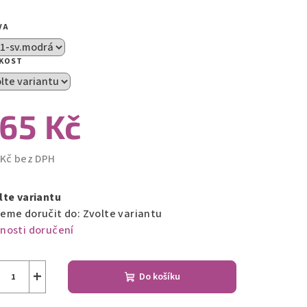
VA
zdiček.
IKOST
65 Kč
 Kč bez DPH
ná
a:
lte variantu
eme doručit do:
Zvolte variantu
nosti doručení
+
Do košíku