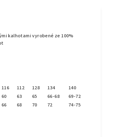
ými kalhotami vyrobené ze 100%
ot
116
112
128
134
140
60
63
65
66-68
69-72
66
68
70
72
74-75