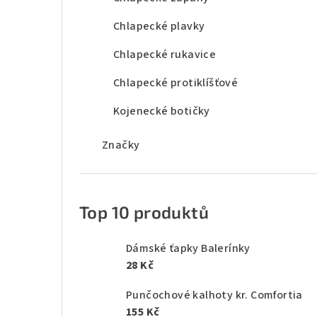
Chlapecké plavky
Chlapecké rukavice
Chlapecké protiklíšťové
Kojenecké botičky
Značky
Top 10 produktů
Dámské ťapky Balerínky
28 Kč
Punčochové kalhoty kr. Comfortia
155 Kč