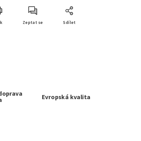
sk
Zeptat se
Sdílet
 doprava
Evropská kvalita
a
e