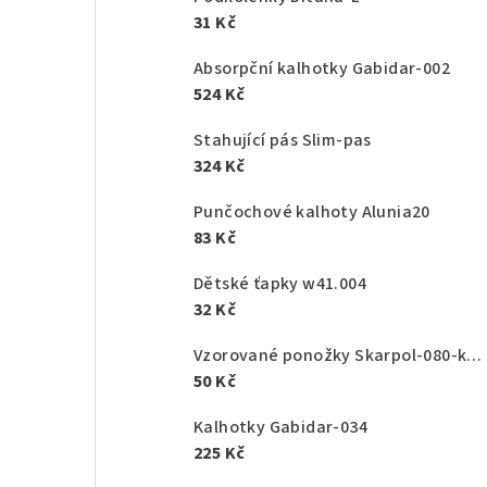
31 Kč
Absorpční kalhotky Gabidar-002
524 Kč
Stahující pás Slim-pas
324 Kč
Punčochové kalhoty Alunia20
83 Kč
Dětské ťapky w41.004
32 Kč
Vzorované ponožky Skarpol-080-kaktus
50 Kč
Kalhotky Gabidar-034
225 Kč