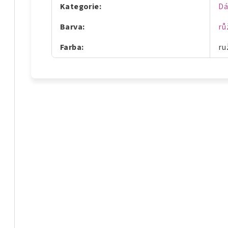
Kategorie
:
D
Barva
:
rů
Farba
:
ru