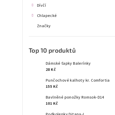
Dívčí
Chlapecké
Značky
Top 10 produktů
Dámské ťapky Balerínky
28 Kč
Punčochové kalhoty kr. Comfortia
155 Kč
Bavlněné ponožky Romsok-D14
101 Kč
Podkolenky Ditana-L