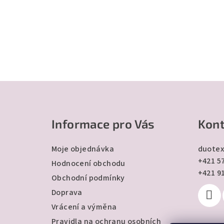
Z
á
Informace pro Vás
Kont
p
a
Moje objednávka
duotex
+421 57
t
Hodnocení obchodu
+421 9
Obchodní podmínky
í
Doprava
Vrácení a výměna
Pravidla na ochranu osobních