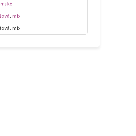
ámské
žová
,
mix
žová, mix