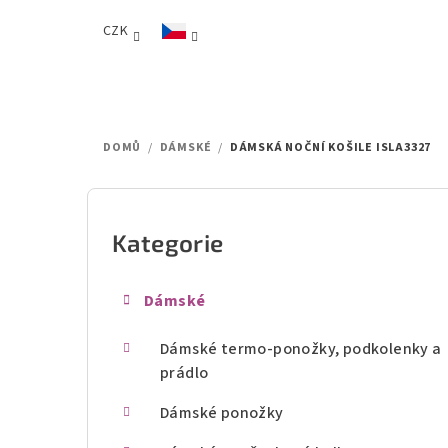
Přejít
CZK
na
obsah
DOMŮ
/
DÁMSKÉ
/
DÁMSKÁ NOČNÍ KOŠILE ISLA3327
P
o
Kategorie
Přeskočit
kategorie
s
Dámské
t
Dámské termo-ponožky, podkolenky a
r
prádlo
a
Dámské ponožky
n