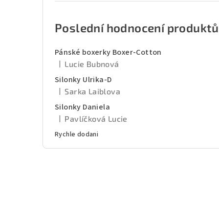
Poslední hodnocení produktů
Pánské boxerky Boxer-Cotton
|
Lucie Bubnová
Hodnocení produktu je 5 z 5 hvězdiček.
Silonky Ulrika-D
|
Sarka Laiblova
Hodnocení produktu je 5 z 5 hvězdiček.
Silonky Daniela
|
Pavlíčková Lucie
Hodnocení produktu je 5 z 5 hvězdiček.
Rychle dodani