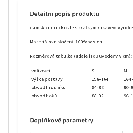
Detailní popis produktu
dámská noční košile s krátkým rukávem vyrob
Materiálové složení: 100%bavlna
Rozměrová tabulka (údaje jsou uvedeny v cm):
velikosti
S
M
výška postavy
158-164
164
obvod hrudníku
84-88
90-
obvod boků
88-92
96-
Doplňkové parametry