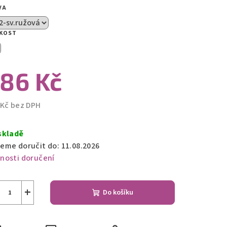
VA
zdiček.
IKOST
86 Kč
 Kč bez DPH
ná
a:
skladě
eme doručit do:
11.08.2026
nosti doručení
+
Do košíku