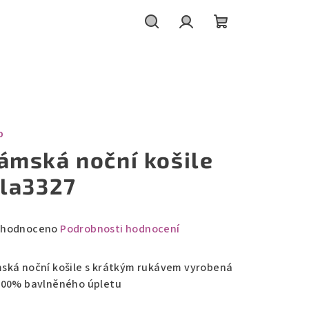
Hledat
Přihlášení
Nákupní
košík
O
ámská noční košile
sla3327
měrné
hodnoceno
Podrobnosti hodnocení
nocení
duktu
ská noční košile s krátkým rukávem vyrobená
100% bavlněného úpletu