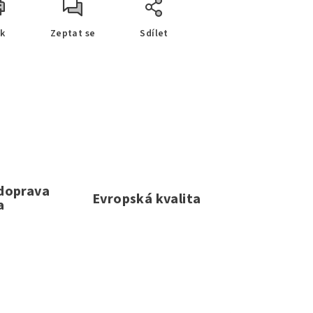
sk
Zeptat se
Sdílet
 doprava
Evropská kvalita
a
e