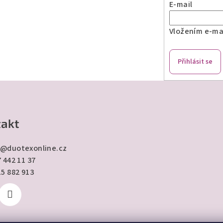
E-mail
Vložením e-mai
Přihlásit se
akt
@
duotexonline.cz
 442 11 37
15 882 913