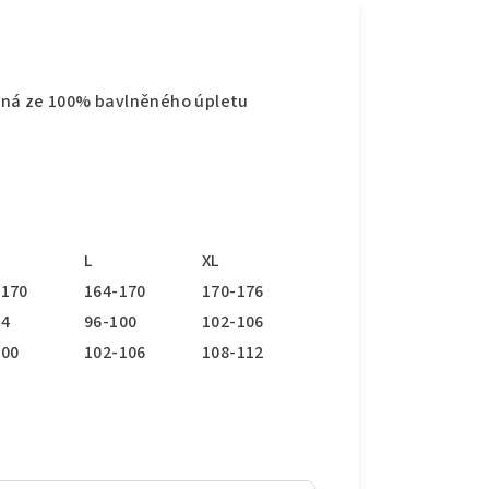
ená ze 100% bavlněného úpletu
L
XL
-170
164-170
170-176
94
96-100
102-106
100
102-106
108-112