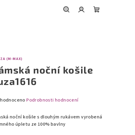
Hledat
Přihlášení
Nákupní
košík
EZA (M-MAX)
ámská noční košile
uza1616
měrné
hodnoceno
Podrobnosti hodnocení
nocení
duktu
ská noční košile s dlouhým rukávem vyrobená
emného úpletu ze 100% bavlny