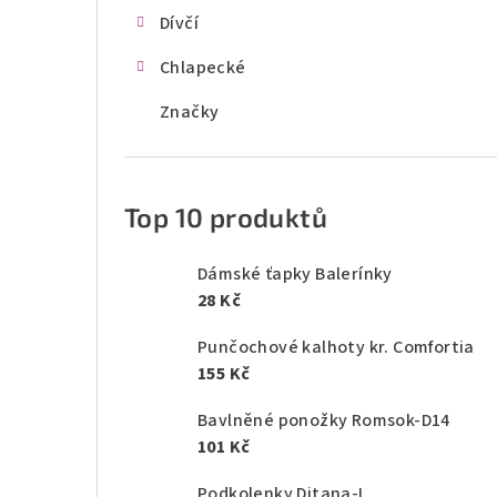
Dívčí
Chlapecké
Značky
Top 10 produktů
Dámské ťapky Balerínky
28 Kč
Punčochové kalhoty kr. Comfortia
155 Kč
Bavlněné ponožky Romsok-D14
101 Kč
Podkolenky Ditana-L