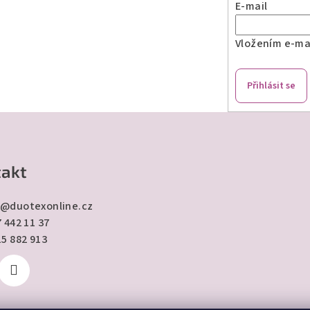
E-mail
Vložením e-mai
Přihlásit se
akt
@
duotexonline.cz
 442 11 37
15 882 913