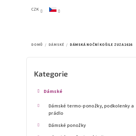
Přejít
CZK
na
obsah
DOMŮ
/
DÁMSKÉ
/
DÁMSKÁ NOČNÍ KOŠILE ZUZA1616
P
o
Kategorie
Přeskočit
kategorie
s
Dámské
t
Dámské termo-ponožky, podkolenky a
r
prádlo
a
Dámské ponožky
n