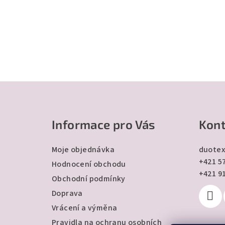
Z
á
Informace pro Vás
Kont
p
a
Moje objednávka
duotex
+421 57
t
Hodnocení obchodu
+421 9
Obchodní podmínky
í
Doprava
Vrácení a výměna
Pravidla na ochranu osobních