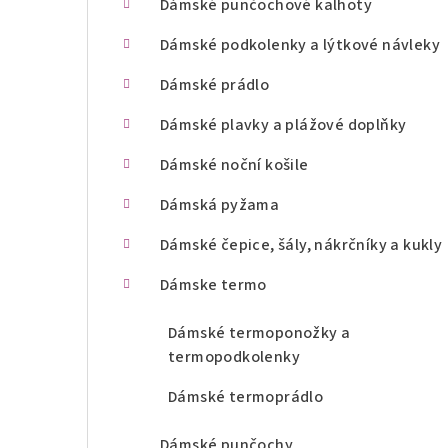
Dámské punčochové kalhoty
n
Dámské podkolenky a lýtkové návleky
í
Dámské prádlo
p
Dámské plavky a plážové doplňky
a
Dámské noční košile
n
Dámská pyžama
e
l
Dámské čepice, šály, nákrčníky a kukly
Dámske termo
Dámské termoponožky a
termopodkolenky
Dámské termoprádlo
Dámské punčochy