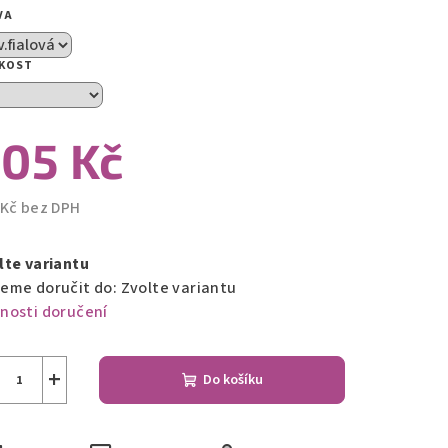
VA
zdiček.
IKOST
05 Kč
 Kč bez DPH
ná
a:
lte variantu
eme doručit do:
Zvolte variantu
nosti doručení
+
Do košíku