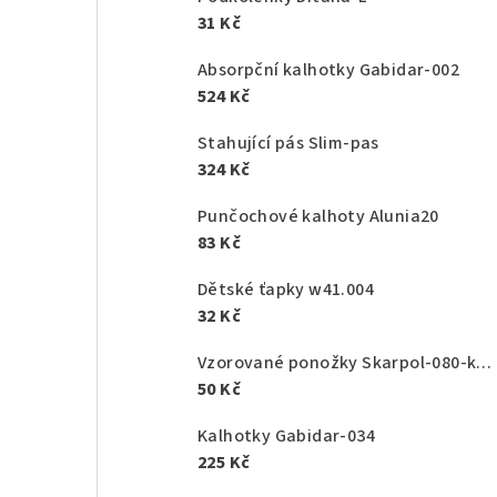
31 Kč
Absorpční kalhotky Gabidar-002
524 Kč
Stahující pás Slim-pas
324 Kč
Punčochové kalhoty Alunia20
83 Kč
Dětské ťapky w41.004
32 Kč
Vzorované ponožky Skarpol-080-kaktus
50 Kč
Kalhotky Gabidar-034
225 Kč