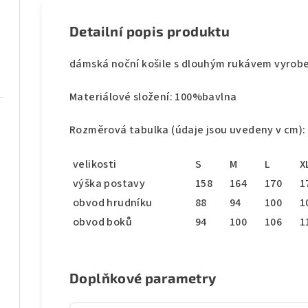
Detailní popis produktu
dámská noční košile s dlouhým rukávem vyrob
Materiálové složení: 100%bavlna
Rozměrová tabulka (údaje jsou uvedeny v cm):
velikosti
S
M
L
X
výška postavy
158
164
170
1
obvod hrudníku
88
94
100
1
obvod boků
94
100
106
1
Doplňkové parametry