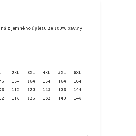
ená z jemného úpletu ze 100% bavlny
L
2XL
3XL
4XL
5XL
6XL
76
164
164
164
164
164
06
112
120
128
136
144
12
118
126
132
140
148