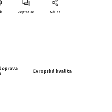
sk
Zeptat se
Sdílet
 doprava
Evropská kvalita
a
e