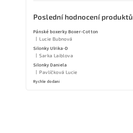
Poslední hodnocení produktů
Pánské boxerky Boxer-Cotton
|
Lucie Bubnová
Hodnocení produktu je 5 z 5 hvězdiček.
Silonky Ulrika-D
|
Sarka Laiblova
Hodnocení produktu je 5 z 5 hvězdiček.
Silonky Daniela
|
Pavlíčková Lucie
Hodnocení produktu je 5 z 5 hvězdiček.
Rychle dodani