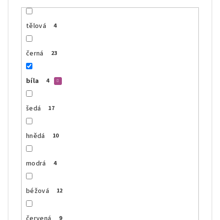
tělová
4
černá
23
bíla
4
šedá
17
hnědá
10
modrá
4
béžová
12
červená
9