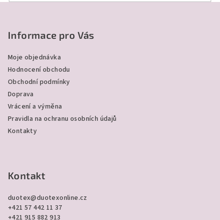
v
Z
ý
á
p
p
Informace pro Vás
i
a
s
Moje objednávka
u
t
Hodnocení obchodu
í
Obchodní podmínky
Doprava
Vrácení a výměna
Pravidla na ochranu osobních údajů
Kontakty
Kontakt
duotex
@
duotexonline.cz
+421 57 442 11 37
+421 915 882 913