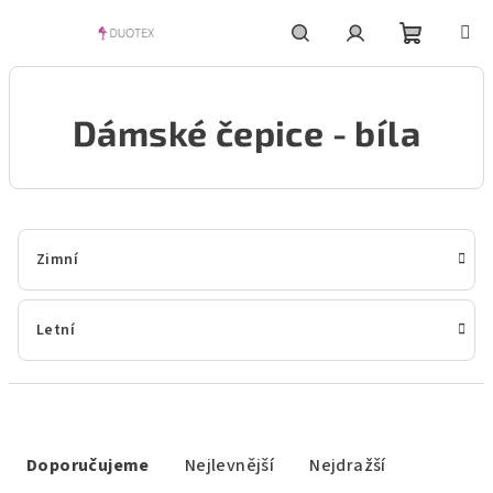
Přejít
na
obsah
Nákupní
Hledat
Přihlášení
Dámské čepice - bíla
košík
Zimní
Letní
Ř
a
Doporučujeme
Nejlevnější
Nejdražší