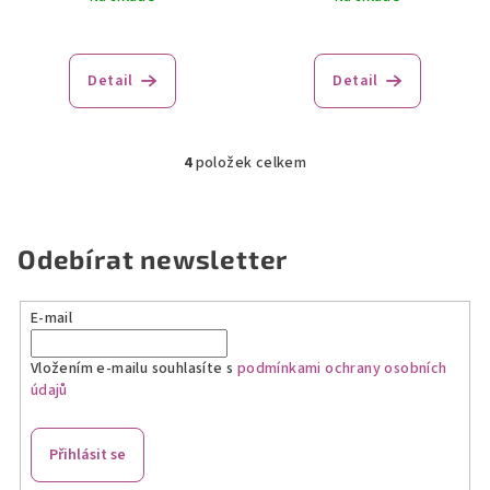
Průměrné
hodnocení
produktu
Detail
Detail
je
5,0
z
4
položek celkem
5
O
hvězdiček.
v
l
á
Odebírat newsletter
d
a
E-mail
c
í
Vložením e-mailu souhlasíte s
podmínkami ochrany osobních
p
údajů
r
v
k
Přihlásit se
y