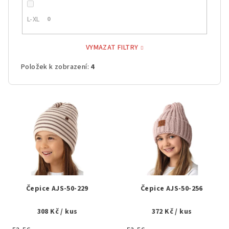
L-XL
0
VYMAZAT FILTRY
Položek k zobrazení:
4
V
ý
p
i
s
p
r
Čepice AJS-50-229
Čepice AJS-50-256
o
308 Kč
/ kus
372 Kč
/ kus
d
u