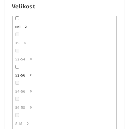
Velikost
uni
2
XS
0
52-54
0
52-56
2
54-56
0
56-58
0
S-M
0