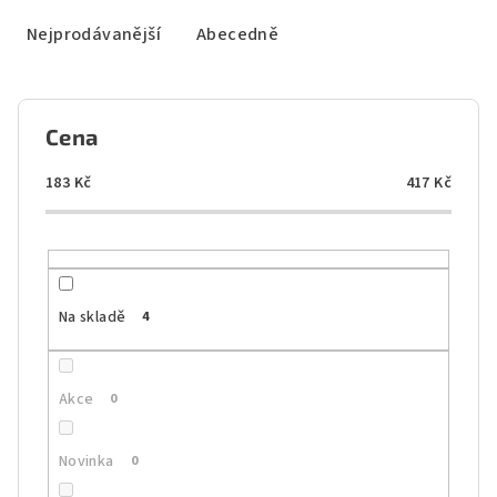
z
e
Nejprodávanější
Abecedně
n
í
p
Cena
r
o
183
Kč
417
Kč
d
u
k
t
Na skladě
4
ů
Akce
0
Novinka
0