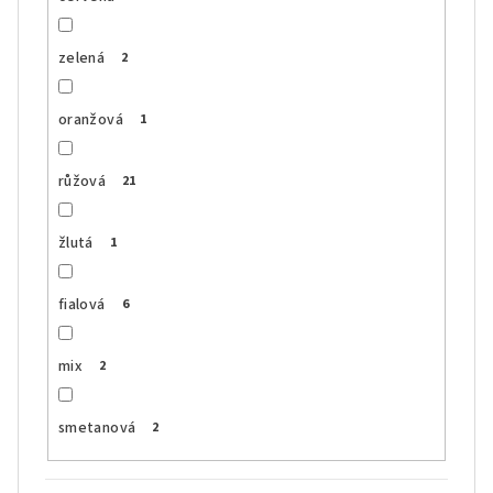
zelená
2
oranžová
1
růžová
21
žlutá
1
fialová
6
mix
2
smetanová
2