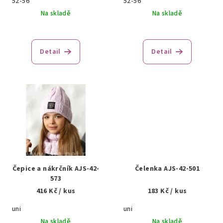
52-56
52-56
k
Na skladě
Na skladě
t
ů
Detail
Detail
Čepice a nákrčník AJS-42-
Čelenka AJS-42-501
573
416 Kč
/ kus
183 Kč
/ kus
uni
uni
Na skladě
Na skladě