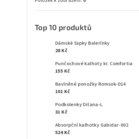
Položek k zobrazení:
0
Top 10 produktů
Dámské ťapky Balerínky
28 Kč
Punčochové kalhoty kr. Comfortia
155 Kč
Bavlněné ponožky Romsok-D14
101 Kč
Podkolenky Ditana-L
31 Kč
Absorpční kalhotky Gabidar-002
524 Kč