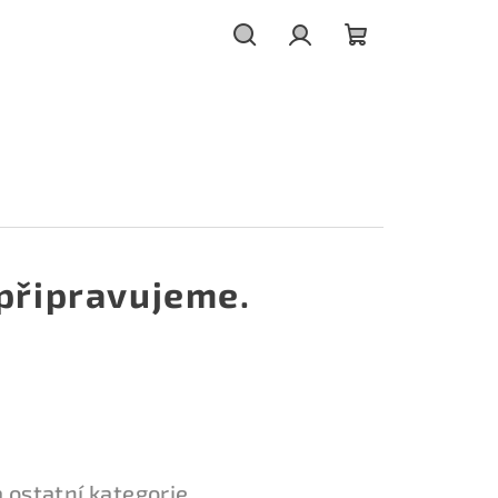
Hledat
Přihlášení
Nákupní
košík
připravujeme.
 ostatní kategorie.