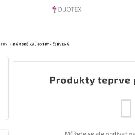
OTKY
/
DÁMSKÉ KALHOTKY - ČERVENÁ
Produkty teprve 
Můžete se ale podívat na