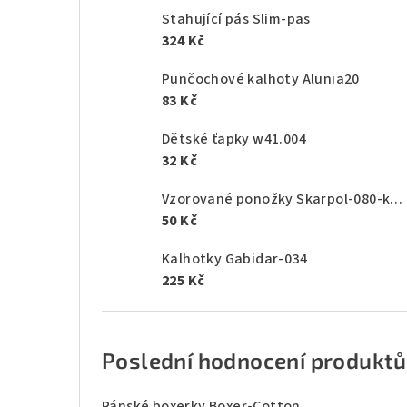
Stahující pás Slim-pas
324 Kč
Punčochové kalhoty Alunia20
83 Kč
Dětské ťapky w41.004
32 Kč
Vzorované ponožky Skarpol-080-kaktus
50 Kč
Kalhotky Gabidar-034
225 Kč
Poslední hodnocení produktů
Pánské boxerky Boxer-Cotton