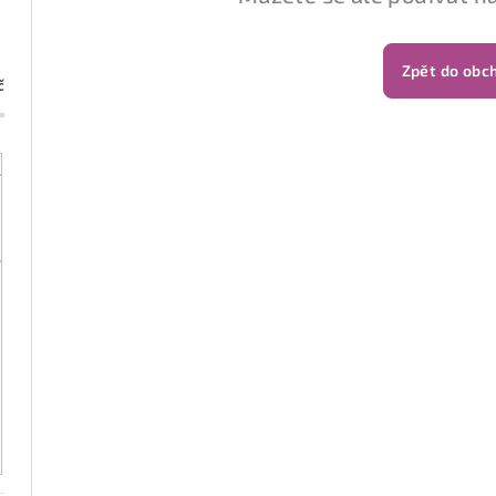
Zpět do obc
č