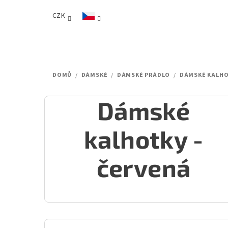
Přejít
CZK
na
obsah
DOMŮ
/
DÁMSKÉ
/
DÁMSKÉ PRÁDLO
/
DÁMSKÉ KALH
Dámské
kalhotky -
červená