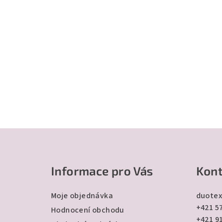
Z
á
Informace pro Vás
Kont
p
a
Moje objednávka
duotex
+421 57
t
Hodnocení obchodu
+421 9