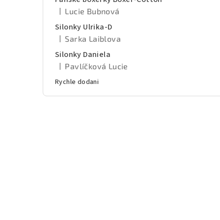
|
Lucie Bubnová
Hodnocení produktu je 5 z 5 hvězdiček.
Silonky Ulrika-D
|
Sarka Laiblova
Hodnocení produktu je 5 z 5 hvězdiček.
Silonky Daniela
|
Pavlíčková Lucie
Hodnocení produktu je 5 z 5 hvězdiček.
Rychle dodani