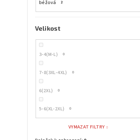
béžová
2
Velikost
3-4(M-L)
0
7-8(3XL-4XL)
0
6(2XL)
0
5-6(XL-2XL)
0
VYMAZAT FILTRY