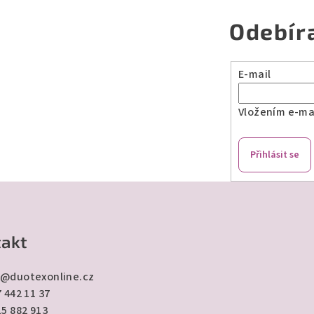
Odebír
E-mail
Vložením e-mai
Přihlásit se
akt
@
duotexonline.cz
 442 11 37
15 882 913