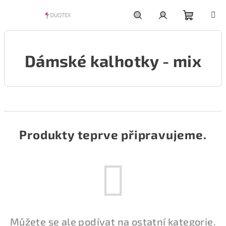
Přejít
na
obsah
Nákupní
Hledat
Přihlášení
Dámské kalhotky - mix
košík
Produkty teprve připravujeme.
Můžete se ale podívat na ostatní kategorie.