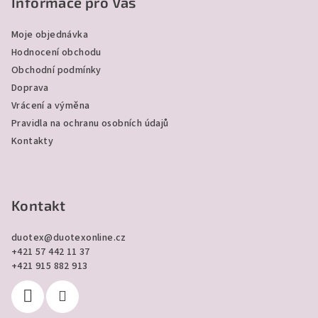
p
Informace pro Vás
a
Moje objednávka
t
Hodnocení obchodu
í
Obchodní podmínky
Doprava
Vrácení a výměna
Pravidla na ochranu osobních údajů
Kontakty
Kontakt
duotex
@
duotexonline.cz
+421 57 442 11 37
+421 915 882 913