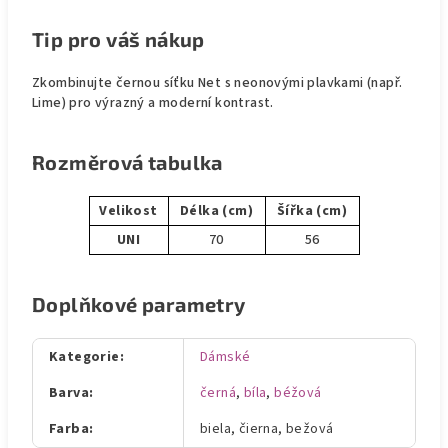
Tip pro váš nákup
Zkombinujte černou síťku Net s neonovými plavkami (např.
Lime) pro výrazný a moderní kontrast.
Rozměrová tabulka
Velikost
Délka (cm)
Šířka (cm)
UNI
70
56
Doplňkové parametry
Kategorie
:
Dámské
Barva
:
černá
,
bíla
,
béžová
Farba
:
biela, čierna, bežová