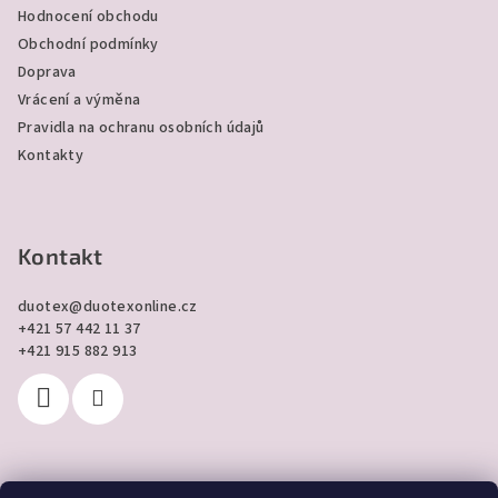
t
Hodnocení obchodu
í
Obchodní podmínky
Doprava
Vrácení a výměna
Pravidla na ochranu osobních údajů
Kontakty
Kontakt
duotex
@
duotexonline.cz
+421 57 442 11 37
+421 915 882 913