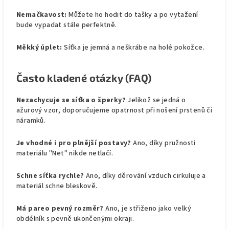
Nemačkavost:
Můžete ho hodit do tašky a po vytažení
bude vypadat stále perfektně.
Měkký úplet:
Síťka je jemná a neškrábe na holé pokožce.
Často kladené otázky (FAQ)
Nezachycuje se síťka o šperky?
Jelikož se jedná o
ažurový vzor, doporučujeme opatrnost při nošení prstenů či
náramků.
Je vhodné i pro plnější postavy?
Ano, díky pružnosti
materiálu "Net" nikde netlačí.
Schne síťka rychle?
Ano, díky děrování vzduch cirkuluje a
materiál schne bleskově.
Má pareo pevný rozměr?
Ano, je střiženo jako velký
obdélník s pevně ukončenými okraji.