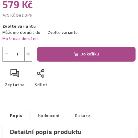
579 Kč
479 Kč bez DPH
Měrná
Zvolte variantu
cena:
Můžeme doručit do:
Zvolte variantu
Možnosti doručení
−
+
Do košíku
Zeptat se
Sdílet
Popis
Hodnocení
Diskuze
Detailní popis produktu