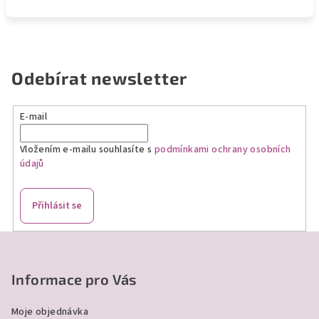
Odebírat newsletter
E-mail
Vložením e-mailu souhlasíte s
podmínkami ochrany osobních
údajů
Přihlásit se
Z
á
p
Informace pro Vás
a
Moje objednávka