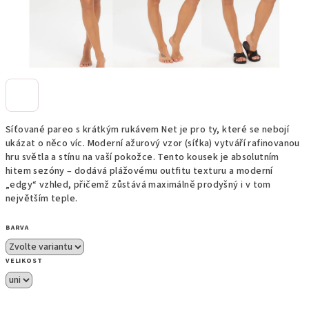
Síťované pareo s krátkým rukávem Net je pro ty, které se nebojí
ukázat o něco víc. Moderní ažurový vzor (síťka) vytváří rafinovanou
hru světla a stínu na vaší pokožce. Tento kousek je absolutním
hitem sezóny – dodává plážovému outfitu texturu a moderní
„edgy“ vzhled, přičemž zůstává maximálně prodyšný i v tom
největším teple.
BARVA
VELIKOST