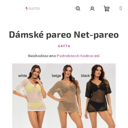
Přejít
na
obsah
Nákupní
Hledat
Přihlášení
Dámské pareo Net-pareo
košík
GATTA
Průměrné
Neohodnoceno
Podrobnosti hodnocení
hodnocení
produktu
je
0,0
z
5
hvězdiček.