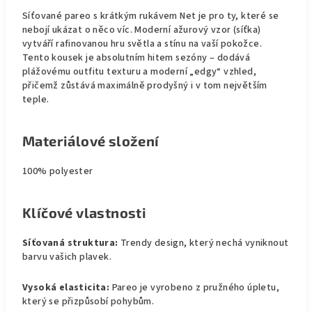
Síťované pareo s krátkým rukávem Net je pro ty, které se
nebojí ukázat o něco víc. Moderní ažurový vzor (síťka)
vytváří rafinovanou hru světla a stínu na vaší pokožce.
Tento kousek je absolutním hitem sezóny – dodává
plážovému outfitu texturu a moderní „edgy“ vzhled,
přičemž zůstává maximálně prodyšný i v tom největším
teple.
Materiálové složení
100% polyester
Klíčové vlastnosti
Síťovaná struktura:
Trendy design, který nechá vyniknout
barvu vašich plavek.
Vysoká elasticita:
Pareo je vyrobeno z pružného úpletu,
který se přizpůsobí pohybům.