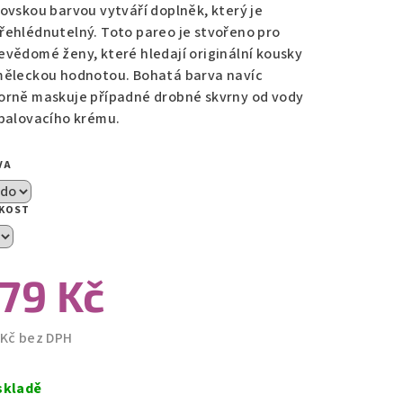
lovskou barvou vytváří doplněk, který je
řehlédnutelný. Toto pareo je stvořeno pro
zdiček.
evědomé ženy, které hledají originální kousky
měleckou hodnotou. Bohatá barva navíc
orně maskuje případné drobné skvrny od vody
opalovacího krému.
VA
IKOST
79 Kč
 Kč bez DPH
ná
a:
skladě