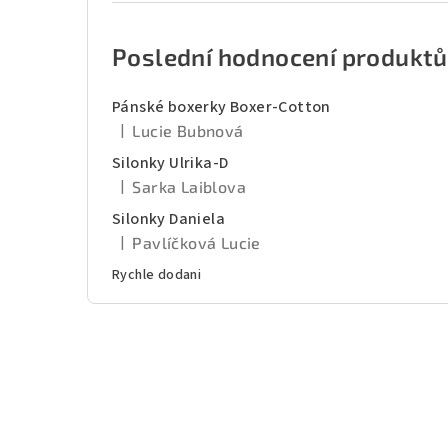
Poslední hodnocení produktů
Pánské boxerky Boxer-Cotton
|
Lucie Bubnová
Hodnocení produktu je 5 z 5 hvězdiček.
Silonky Ulrika-D
|
Sarka Laiblova
Hodnocení produktu je 5 z 5 hvězdiček.
Silonky Daniela
|
Pavlíčková Lucie
Hodnocení produktu je 5 z 5 hvězdiček.
Rychle dodani