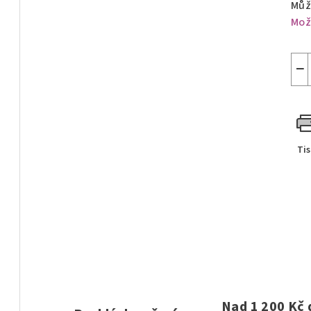
Můž
Mož
−
Ti
Nad 1 200 Kč