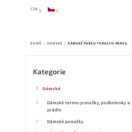
Přejít
CZK
na
obsah
DOMŮ
/
DÁMSKÉ
/
DÁMSKÉ PAREO TERAZZO-PAREO
P
o
Kategorie
Přeskočit
kategorie
s
Dámské
t
Dámské termo-ponožky, podkolenky a
r
prádlo
a
Dámské ponožky
n