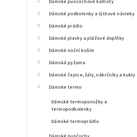
Dámské punčochové kalhoty
n
Dámské podkolenky a lýtkové návleky
í
Dámské prádlo
p
Dámské plavky a plážové doplňky
a
Dámské noční košile
n
Dámská pyžama
e
l
Dámské čepice, šály, nákrčníky a kukly
Dámske termo
Dámské termoponožky a
termopodkolenky
Dámské termoprádlo
Dámské punčochy