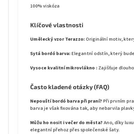
100% viskóza
Klíčové vlastnosti
Umělecký vzor Terazzo:
Originální motiv, kte
Sytá bordó barva:
Elegantní odstín, který bud
Vysoce kvalitní mikrovlákno :
Zajišťuje dlouho
Často kladené otázky (FAQ)
Nepouští bordó barva při praní?
Při prvním pr
barva je však fixována tak, aby nebarvila plavk
Můžu ho nosit i večer do města?
Ano, díky lux
elegantní přehoz přes společenské šaty.