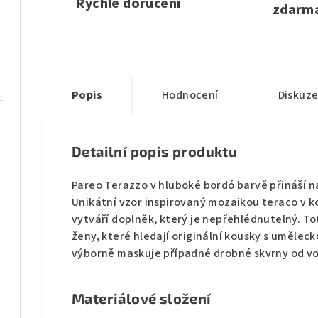
Rychlé doručení
zdarm
Popis
Hodnocení
Diskuz
Detailní popis produktu
Pareo Terazzo v hluboké bordó barvě přináší n
Unikátní vzor inspirovaný mozaikou teraco v k
vytváří doplněk, který je nepřehlédnutelný. T
ženy, které hledají originální kousky s uměle
výborně maskuje případné drobné skvrny od vo
Materiálové složení