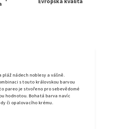
Evropská kvalita
a
e
a pláž nádech noblesy a vášně.
ombinaci s touto královskou barvou
oto pareo je stvořeno pro sebevědomé
ckou hodnotou. Bohatá barva navíc
dy či opalovacího krému.