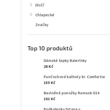
Dívčí
Chlapecké
Značky
Top 10 produktů
Dámské ťapky Balerínky
28 Kč
Punčochové kalhoty kr. Comfortia
155 Kč
Bavlněné ponožky Romsok-D14
101 Kč
Podkolenky Ditana-L