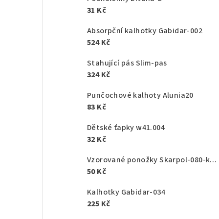
31 Kč
Absorpční kalhotky Gabidar-002
524 Kč
Stahující pás Slim-pas
324 Kč
Punčochové kalhoty Alunia20
83 Kč
Dětské ťapky w41.004
32 Kč
Vzorované ponožky Skarpol-080-kaktus
50 Kč
Kalhotky Gabidar-034
225 Kč