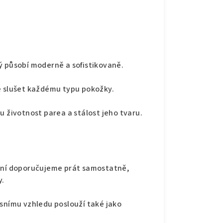
rý působí moderně a sofistikovaně.
e slušet každému typu pokožky.
u životnost parea a stálost jeho tvaru.
aní doporučujeme prát samostatně,
y.
usnímu vzhledu poslouží také jako