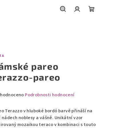
Hledat
Přihlášení
Nákupní
košík
TA
ámské pareo
erazzo-pareo
měrné
hodnoceno
Podrobnosti hodnocení
nocení
duktu
eo Terazzo v hluboké bordó barvě přináší na
ž nádech noblesy a vášně. Unikátní vzor
pirovaný mozaikou teraco v kombinaci s touto