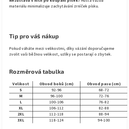
Nezůstává v nich po koupání písek?
Hustá vazba
materiálu minimalizuje zachytávání zrníček písku.
Tip pro váš nákup
Pokud váháte mezi velikostmi, díky vázání doporučujeme
zvolit vaši běžnou velikost, uzlíky se postarají o zbytek.
Rozměrová tabulka
Velikost
Obvod boků (cm)
Obvod pasu (cm)
S
92-96
68-72
M
96-100
72-76
L
100-106
76-82
XL
106-112
82-88
2XL
112-118
88-94
3XL
118-124
94-100