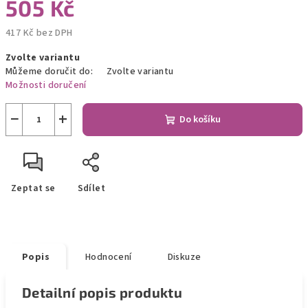
505 Kč
417 Kč bez DPH
Měrná
Zvolte variantu
cena:
Můžeme doručit do:
Zvolte variantu
Možnosti doručení
−
+
Do košíku
Zeptat se
Sdílet
Popis
Hodnocení
Diskuze
Detailní popis produktu