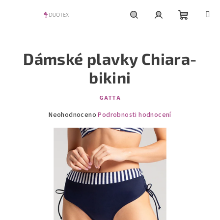
Přejít
na
obsah
Nákupní
Hledat
Přihlášení
Dámské plavky Chiara-
košík
bikini
GATTA
Průměrné
Neohodnoceno
Podrobnosti hodnocení
hodnocení
produktu
je
0,0
z
5
hvězdiček.