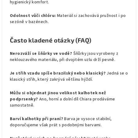
hygienický komfort.
Odolnost vůči chlóru:
Materiál si zachovává pružnost i po
sezóně v bazénech.
Často kladené otázky (FAQ)
Nerozváží se šňůrky ve vodě?
Šňůrky jsou vyrobeny z
neklouzavého materiálu, při dvojitém uzlu drží pevně.
Je střih vzadu spíše brazilský nebo klasický?
Jedná se o
klasický střih, který zakrývá většinu hýždí.
Můžu si objednat jinou velikost kalhotek než
podprsenky?
Ano, horní a dolní díl Chiara prodáváme
samostatně.
Barví kalhotky při praní?
Barva je vysoce stabilní,
doporučujeme však prát s podobnými barvami.