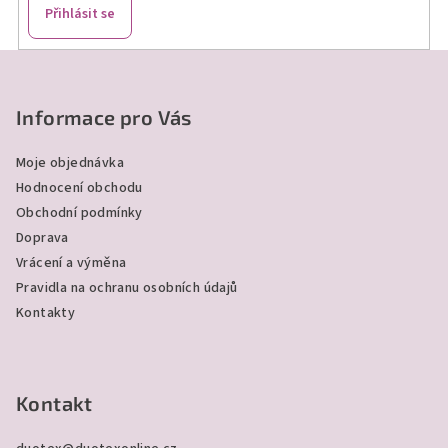
Přihlásit se
Z
á
p
Informace pro Vás
a
Moje objednávka
t
Hodnocení obchodu
í
Obchodní podmínky
Doprava
Vrácení a výměna
Pravidla na ochranu osobních údajů
Kontakty
Kontakt