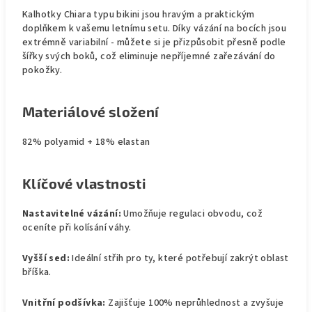
Kalhotky Chiara typu bikini jsou hravým a praktickým
doplňkem k vašemu letnímu setu. Díky vázání na bocích jsou
extrémně variabilní - můžete si je přizpůsobit přesně podle
šířky svých boků, což eliminuje nepříjemné zařezávání do
pokožky.
Materiálové složení
82% polyamid + 18% elastan
Klíčové vlastnosti
Nastavitelné vázání:
Umožňuje regulaci obvodu, což
oceníte při kolísání váhy.
Vyšší sed:
Ideální střih pro ty, které potřebují zakrýt oblast
bříška.
Vnitřní podšívka:
Zajišťuje 100% neprůhlednost a zvyšuje