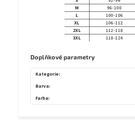
S
92-96
M
96-100
L
100-106
XL
106-112
2XL
112-118
3XL
118-124
Doplňkové parametry
Kategorie
:
Barva
:
Farba
: