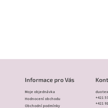
Z
á
Informace pro Vás
Kont
p
a
Moje objednávka
duotex
+421 57
t
Hodnocení obchodu
+421 9
Obchodní podmínky