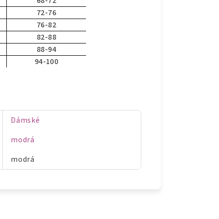
68-72
72-76
76-82
82-88
88-94
94-100
Dámské
modrá
modrá