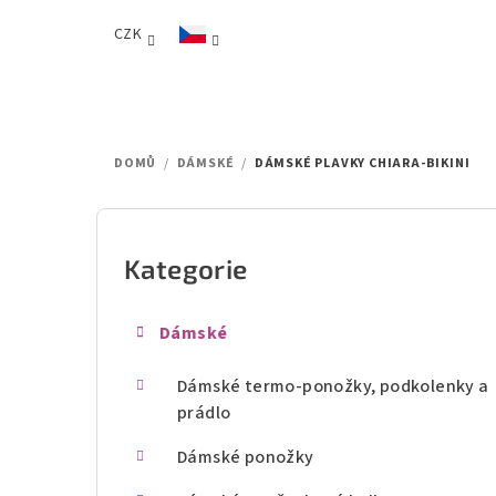
Přejít
CZK
na
obsah
DOMŮ
/
DÁMSKÉ
/
DÁMSKÉ PLAVKY CHIARA-BIKINI
P
o
Kategorie
Přeskočit
kategorie
s
Dámské
t
Dámské termo-ponožky, podkolenky a
r
prádlo
a
Dámské ponožky
n