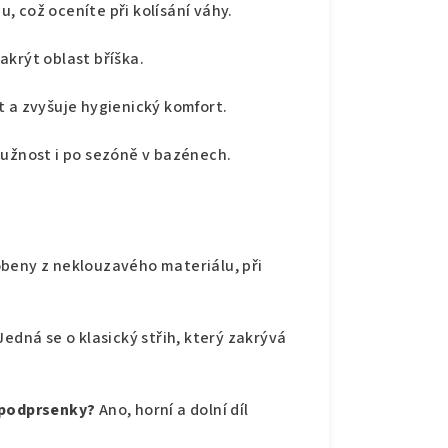
, což oceníte při kolísání váhy.
zakrýt oblast bříška.
 a zvyšuje hygienický komfort.
ružnost i po sezóně v bazénech.
obeny z neklouzavého materiálu, při
Jedná se o klasický střih, který zakrývá
ž podprsenky?
Ano, horní a dolní díl