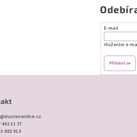
Odebír
E-mail
Vložením e-mai
Přihlásit se
akt
@
duotexonline.cz
 442 11 37
15 882 913