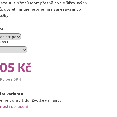
ete si je přizpůsobit přesně podle šířky svých
ů, což eliminuje nepříjemné zařezávání do
zdiček.
ožky.
VA
IKOST
05 Kč
 Kč bez DPH
ná
a:
lte variantu
eme doručit do:
Zvolte variantu
nosti doručení