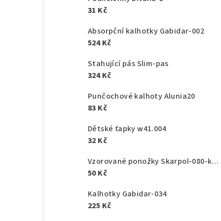
31 Kč
Absorpční kalhotky Gabidar-002
524 Kč
Stahující pás Slim-pas
324 Kč
Punčochové kalhoty Alunia20
83 Kč
Dětské ťapky w41.004
32 Kč
Vzorované ponožky Skarpol-080-kaktus
50 Kč
Kalhotky Gabidar-034
225 Kč