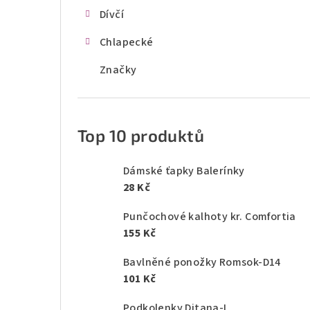
Dívčí
Chlapecké
Značky
Top 10 produktů
Dámské ťapky Balerínky
28 Kč
Punčochové kalhoty kr. Comfortia
155 Kč
Bavlněné ponožky Romsok-D14
101 Kč
Podkolenky Ditana-L