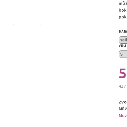
z
můž
5
bok
hvě
pok
BAR
VEL
5
417
Měr
cen
Zvo
Můž
Mož