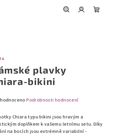
Hledat
Přihlášení
Nákupní
košík
TA
ámské plavky
hiara-bikini
měrné
hodnoceno
Podrobnosti hodnocení
nocení
duktu
hotky Chiara typu bikini jsou hravým a
ktickým doplňkem k vašemu letnímu setu. Díky
ání na bocích jsou extrémně variabilní -