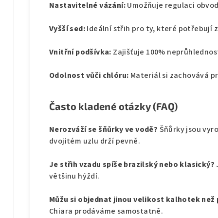
Nastavitelné vázání:
Umožňuje regulaci obvodu
Vyšší sed:
Ideální střih pro ty, které potřebují 
Vnitřní podšívka:
Zajišťuje 100% neprůhlednost
Odolnost vůči chlóru:
Materiál si zachovává p
Často kladené otázky (FAQ)
Nerozváží se šňůrky ve vodě?
Šňůrky jsou vyr
dvojitém uzlu drží pevně.
Je střih vzadu spíše brazilský nebo klasický?
většinu hýždí.
Můžu si objednat jinou velikost kalhotek ne
Chiara prodáváme samostatně.