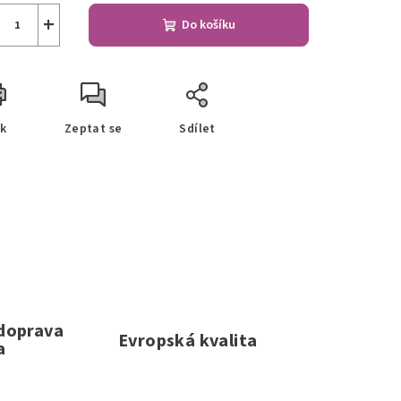
+
Do košíku
sk
Zeptat se
Sdílet
 doprava
Evropská kvalita
a