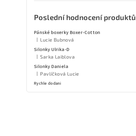
Poslední hodnocení produktů
Pánské boxerky Boxer-Cotton
|
Lucie Bubnová
Hodnocení produktu je 5 z 5 hvězdiček.
Silonky Ulrika-D
|
Sarka Laiblova
Hodnocení produktu je 5 z 5 hvězdiček.
Silonky Daniela
|
Pavlíčková Lucie
Hodnocení produktu je 5 z 5 hvězdiček.
Rychle dodani