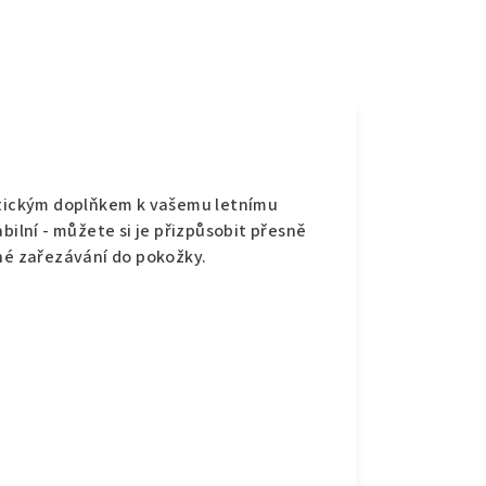
e
aktickým doplňkem k vašemu letnímu
bilní - můžete si je přizpůsobit přesně
mné zařezávání do pokožky.