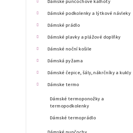
Dámské punčochové kalhoty
n
Dámské podkolenky a lýtkové návleky
í
Dámské prádlo
p
Dámské plavky a plážové doplňky
a
Dámské noční košile
n
Dámská pyžama
e
l
Dámské čepice, šály, nákrčníky a kukly
Dámske termo
Dámské termoponožky a
termopodkolenky
Dámské termoprádlo
Dámské punčochy