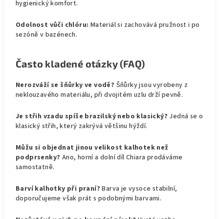
hygienický komfort.
Odolnost vůči chlóru:
Materiál si zachovává pružnost i po
sezóně v bazénech.
Často kladené otázky (FAQ)
Nerozváží se šňůrky ve vodě?
Šňůrky jsou vyrobeny z
neklouzavého materiálu, při dvojitém uzlu drží pevně.
Je střih vzadu spíše brazilský nebo klasický?
Jedná se o
klasický střih, který zakrývá většinu hýždí.
Můžu si objednat jinou velikost kalhotek než
podprsenky?
Ano, horní a dolní díl Chiara prodáváme
samostatně.
Barví kalhotky při praní?
Barva je vysoce stabilní,
doporučujeme však prát s podobnými barvami.