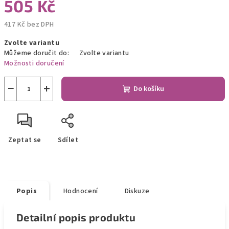
505 Kč
417 Kč bez DPH
Měrná
Zvolte variantu
cena:
Můžeme doručit do:
Zvolte variantu
Možnosti doručení
−
+
Do košíku
Zeptat se
Sdílet
Popis
Hodnocení
Diskuze
Detailní popis produktu