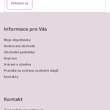
Přihlásit se
Z
á
p
Informace pro Vás
a
Moje objednávka
t
Hodnocení obchodu
í
Obchodní podmínky
Doprava
Vrácení a výměna
Pravidla na ochranu osobních údajů
Kontakty
Kontakt