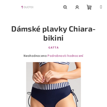
Přejít
na
obsah
Nákupní
Hledat
Přihlášení
Dámské plavky Chiara-
košík
bikini
GATTA
Průměrné
Neohodnoceno
Podrobnosti hodnocení
hodnocení
produktu
je
0,0
z
5
hvězdiček.