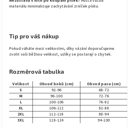
Nezůstává v nich po koupání písek?
Hustá vazba
materiálu minimalizuje zachytávání zrníček písku.
Tip pro váš nákup
Pokud váháte mezi velikostmi, díky vázání doporučujeme
zvolit vaši běžnou velikost, uzlíky se postarají o zbytek.
Rozměrová tabulka
Velikost
Obvod boků (cm)
Obvod pasu (cm)
S
92-96
68-72
M
96-100
72-76
L
100-106
76-82
XL
106-112
82-88
2XL
112-118
88-94
3XL
118-124
94-100