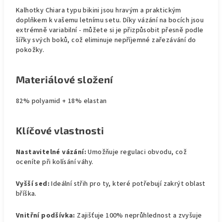
Kalhotky Chiara typu bikini jsou hravým a praktickým
doplňkem k vašemu letnímu setu. Díky vázání na bocích jsou
extrémně variabilní - můžete si je přizpůsobit přesně podle
šířky svých boků, což eliminuje nepříjemné zařezávání do
pokožky.
Materiálové složení
82% polyamid + 18% elastan
Klíčové vlastnosti
Nastavitelné vázání:
Umožňuje regulaci obvodu, což
oceníte při kolísání váhy.
Vyšší sed:
Ideální střih pro ty, které potřebují zakrýt oblast
bříška.
Vnitřní podšívka:
Zajišťuje 100% neprůhlednost a zvyšuje