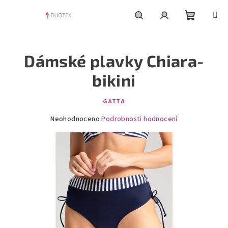
Přejít
na
obsah
Nákupní
Hledat
Přihlášení
Dámské plavky Chiara-
košík
bikini
GATTA
Průměrné
Neohodnoceno
Podrobnosti hodnocení
hodnocení
produktu
je
0,0
z
5
hvězdiček.