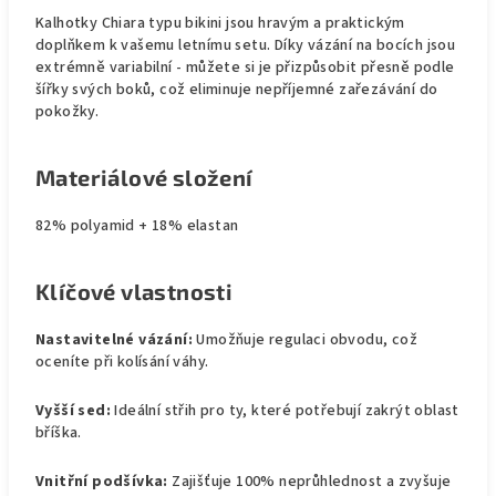
Kalhotky Chiara typu bikini jsou hravým a praktickým
doplňkem k vašemu letnímu setu. Díky vázání na bocích jsou
extrémně variabilní - můžete si je přizpůsobit přesně podle
šířky svých boků, což eliminuje nepříjemné zařezávání do
pokožky.
Materiálové složení
82% polyamid + 18% elastan
Klíčové vlastnosti
Nastavitelné vázání:
Umožňuje regulaci obvodu, což
oceníte při kolísání váhy.
Vyšší sed:
Ideální střih pro ty, které potřebují zakrýt oblast
bříška.
Vnitřní podšívka:
Zajišťuje 100% neprůhlednost a zvyšuje