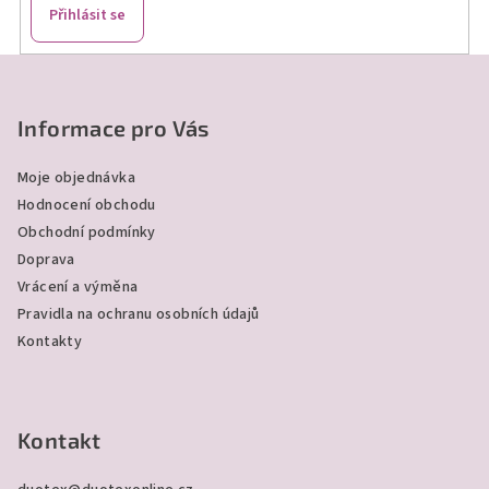
Přihlásit se
Z
á
p
Informace pro Vás
a
Moje objednávka
t
Hodnocení obchodu
í
Obchodní podmínky
Doprava
Vrácení a výměna
Pravidla na ochranu osobních údajů
Kontakty
Kontakt