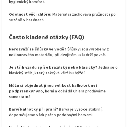
hygienický komfort.
Odolnost vůči chlóru:
Materiál si zachovává pružnost i po
sezóně v bazénech.
Často kladené otázky (FAQ)
Nerozváží se šňůrky ve vodě?
Šňůrky jsou vyrobeny z
neklouzavého materiálu, při dvojitém uzlu drží pevně.
Je střih vzadu spíše brazilský nebo klasický?
Jedná se o
klasický střih, který zakrývá většinu hýždí.
Můžu si objednat jinou velikost kalhotek než
podprsenky?
Ano, horní a dolní díl Chiara prodáváme
samostatně.
Barví kalhotky při praní?
Barva je vysoce stabilní,
doporučujeme však prát s podobnými barvami.