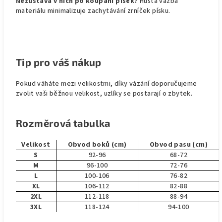
Nezůstává v nich po koupání písek?
Hustá vazba
materiálu minimalizuje zachytávání zrníček písku.
Tip pro váš nákup
Pokud váháte mezi velikostmi, díky vázání doporučujeme
zvolit vaši běžnou velikost, uzlíky se postarají o zbytek.
Rozměrová tabulka
Velikost
Obvod boků (cm)
Obvod pasu (cm)
S
92-96
68-72
M
96-100
72-76
L
100-106
76-82
XL
106-112
82-88
2XL
112-118
88-94
3XL
118-124
94-100