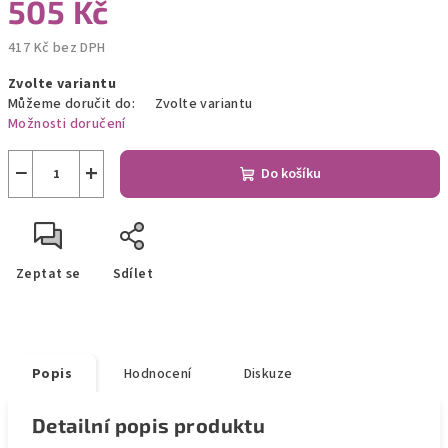
505 Kč
417 Kč bez DPH
Měrná
Zvolte variantu
cena:
Můžeme doručit do:
Zvolte variantu
Možnosti doručení
−
+
Do košíku
Zeptat se
Sdílet
Popis
Hodnocení
Diskuze
Detailní popis produktu