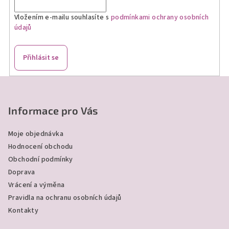
Vložením e-mailu souhlasíte s
podmínkami ochrany osobních
údajů
Přihlásit se
Z
á
p
Informace pro Vás
a
Moje objednávka
t
Hodnocení obchodu
í
Obchodní podmínky
Doprava
Vrácení a výměna
Pravidla na ochranu osobních údajů
Kontakty