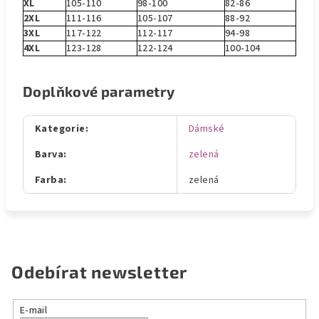
XL
105-110
98-100
82-86
2XL
111-116
105-107
88-92
3XL
117-122
112-117
94-98
4XL
123-128
122-124
100-104
Doplňkové parametry
Kategorie
:
Dámské
Barva
:
zelená
Farba
:
zelená
Odebírat newsletter
E-mail