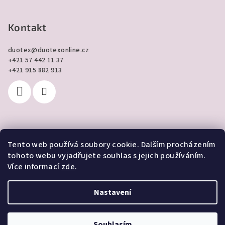
Kontakt
duotex
@
duotexonline.cz
+421 57 442 11 37
+421 915 882 913
Tento web používá soubory cookie. Dalším procházením
Přijímáme online platby
tohoto webu vyjadřujete souhlas s jejich používáním.
Více informací
zde
.
Nastavení
Copyright 2026
DUOTEX online
. Všechna práva vyhrazena.
Souhlasím