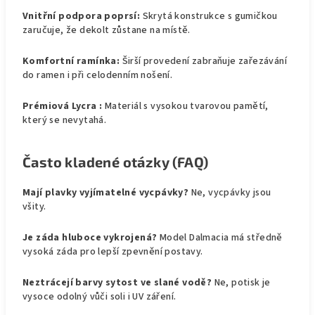
Vnitřní podpora poprsí:
Skrytá konstrukce s gumičkou
zaručuje, že dekolt zůstane na místě.
Komfortní ramínka:
Širší provedení zabraňuje zařezávání
do ramen i při celodenním nošení.
Prémiová Lycra :
Materiál s vysokou tvarovou pamětí,
který se nevytahá.
Často kladené otázky (FAQ)
Mají plavky vyjímatelné vycpávky?
Ne, vycpávky jsou
všity.
Je záda hluboce vykrojená?
Model Dalmacia má středně
vysoká záda pro lepší zpevnění postavy.
Neztrácejí barvy sytost ve slané vodě?
Ne, potisk je
vysoce odolný vůči soli i UV záření.