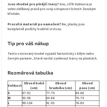
Jsou vhodné pro plnější tvary?
Ano, střih Dalmacia je
velmi oblíbený právě pro svoji schopnost lichotit ženským
křivkám.
Prosvítá materiál po namočení?
Ne, plavky jsou
kompletně podšity kvalitní vrstvou.
Tip pro váš nákup
Tento vzorovaný model vypadá fantasticky s bílým nebo
černým pareem , které nechá vyniknout barvy na plavkách.
Rozměrová tabulka
Obvod boků
Obvod
Obvod
Velikost
(cm)
hrudníku (cm)
pasu (cm
)
S
87-92
77-79
64-68
M
93-98
84-86
70-74
L
99-104
91-93
76-80