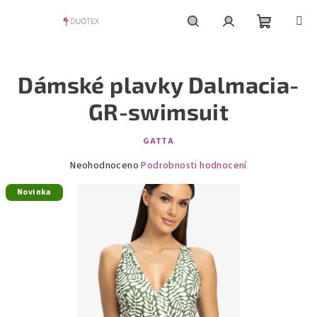
Přejít
na
obsah
Nákupní
Hledat
Přihlášení
Dámské plavky Dalmacia-
košík
GR-swimsuit
GATTA
Průměrné
Neohodnoceno
Podrobnosti hodnocení
hodnocení
Novinka
produktu
je
0,0
z
5
hvězdiček.