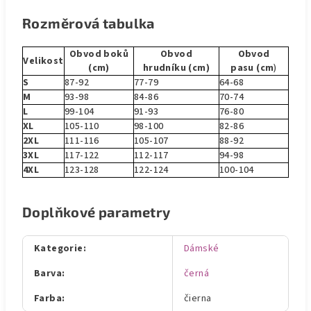
Rozměrová tabulka
Obvod boků
Obvod
Obvod
Velikost
(cm)
hrudníku (cm)
pasu (cm
)
S
87-92
77-79
64-68
M
93-98
84-86
70-74
L
99-104
91-93
76-80
XL
105-110
98-100
82-86
2XL
111-116
105-107
88-92
3XL
117-122
112-117
94-98
4XL
123-128
122-124
100-104
Doplňkové parametry
Kategorie
:
Dámské
Barva
:
černá
Farba
:
čierna