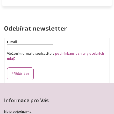
Odebírat newsletter
E-mail
Vložením e-mailu souhlasíte s
podmínkami ochrany osobních
údajů
Přihlásit se
Z
á
p
Informace pro Vás
a
Moje objednávka