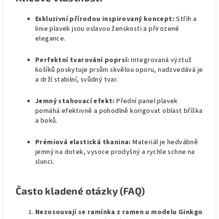
Exkluzivní přírodou inspirovaný koncept:
Střih a
linie plavek jsou oslavou ženskosti a přirozené
elegance.
Perfektní tvarování poprsí:
Integrovaná výztuž
košíků poskytuje prsům skvělou oporu, nadzvedává je
a drží stabilní, svůdný tvar.
Jemný stahovací efekt:
Přední panel plavek
pomáhá efektivně a pohodlně korigovat oblast bříška
a boků.
Prémiová elastická tkanina:
Materiál je hedvábně
jemný na dotek, vysoce prodyšný a rychle schne na
slunci.
Často kladené otázky (FAQ)
Nezosouvají se ramínka z ramen u modelu Ginkgo