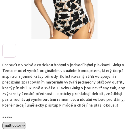
Probuďte v sobě exotickou bohyni s jednodílnými plavkami Ginkgo .
Tento model vyniká originálním vizuálním konceptem, který čerpá
inspiraci z jemné krásy přírody. Sofistikovaný střih ve spojení s
precizním zpracováním materiálu vytváří jedinečný plážový outfit,
který působí luxusně a svěže. Plavky Ginkgo jsou navrženy tak, aby
zvýraznily ženské přednosti - opticky prohlubují dekolt, zeštíhlují
pas a nechávají vyniknout linii ramen. Jsou ideální volbou pro dámy,
které hledají umělecký přístup k módě a chtějí na pláži okouzlit.
BARVA