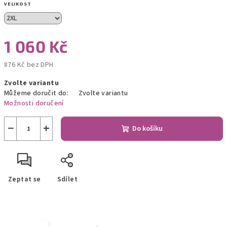
VELIKOST
1 060 Kč
876 Kč bez DPH
Měrná
Zvolte variantu
cena:
Můžeme doručit do:
Zvolte variantu
Možnosti doručení
−
+
Do košíku
Zeptat se
Sdílet