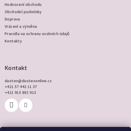
t
Hodnocení obchodu
í
Obchodní podmínky
Doprava
Vrácení a výměna
Pravidla na ochranu osobních údajů
Kontakty
Kontakt
duotex
@
duotexonline.cz
+421 57 442 11 37
+421 915 882 913