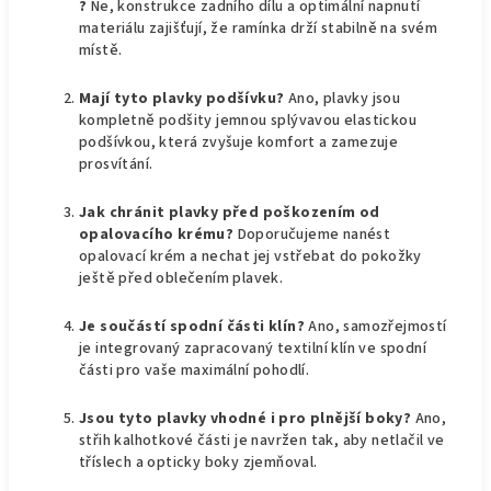
?
Ne, konstrukce zadního dílu a optimální napnutí
materiálu zajišťují, že ramínka drží stabilně na svém
místě.
Mají tyto plavky podšívku?
Ano, plavky jsou
kompletně podšity jemnou splývavou elastickou
podšívkou, která zvyšuje komfort a zamezuje
prosvítání.
Jak chránit plavky před poškozením od
opalovacího krému?
Doporučujeme nanést
opalovací krém a nechat jej vstřebat do pokožky
ještě před oblečením plavek.
Je součástí spodní části klín?
Ano, samozřejmostí
je integrovaný zapracovaný textilní klín ve spodní
části pro vaše maximální pohodlí.
Jsou tyto plavky vhodné i pro plnější boky?
Ano,
střih kalhotkové části je navržen tak, aby netlačil ve
tříslech a opticky boky zjemňoval.