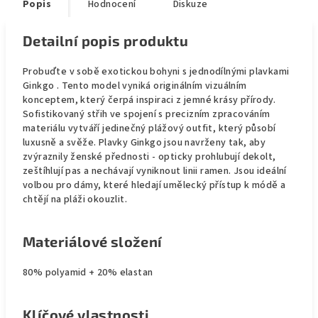
Popis
Hodnocení
Diskuze
Detailní popis produktu
Probuďte v sobě exotickou bohyni s jednodílnými plavkami
Ginkgo . Tento model vyniká originálním vizuálním
konceptem, který čerpá inspiraci z jemné krásy přírody.
Sofistikovaný střih ve spojení s precizním zpracováním
materiálu vytváří jedinečný plážový outfit, který působí
luxusně a svěže. Plavky Ginkgo jsou navrženy tak, aby
zvýraznily ženské přednosti - opticky prohlubují dekolt,
zeštíhlují pas a nechávají vyniknout linii ramen. Jsou ideální
volbou pro dámy, které hledají umělecký přístup k módě a
chtějí na pláži okouzlit.
Materiálové složení
80% polyamid + 20% elastan
Klíčové vlastnosti