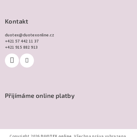
Kontakt
duotex
@
duotexonline.cz
+421 57 442 11 37
+421 915 882 913
Přijímáme online platby
Copyright 2026
DUOTEX online
. Všechna práva vyhrazena.