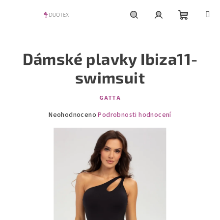
Přejít
na
obsah
Nákupní
Hledat
Přihlášení
Dámské plavky Ibiza11-
košík
swimsuit
GATTA
Průměrné
Neohodnoceno
Podrobnosti hodnocení
hodnocení
produktu
je
0,0
z
5
hvězdiček.