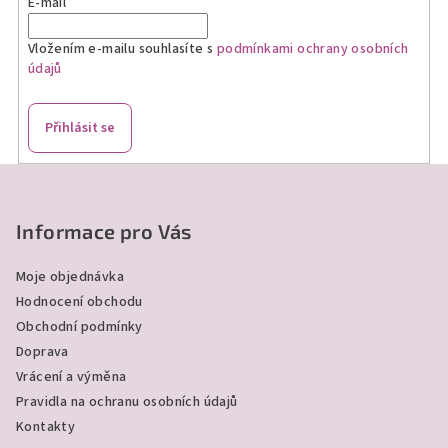
E-mail
Vložením e-mailu souhlasíte s
podmínkami ochrany osobních
údajů
Přihlásit se
Z
á
p
Informace pro Vás
a
Moje objednávka
t
Hodnocení obchodu
í
Obchodní podmínky
Doprava
Vrácení a výměna
Pravidla na ochranu osobních údajů
Kontakty