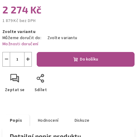
2 274 Kč
1 879 Kč bez DPH
Měrná
Zvolte variantu
cena:
Můžeme doručit do:
Zvolte variantu
Možnosti doručení
−
+
Do košíku
Zeptat se
Sdílet
Popis
Hodnocení
Diskuze
Detailní popis produktu