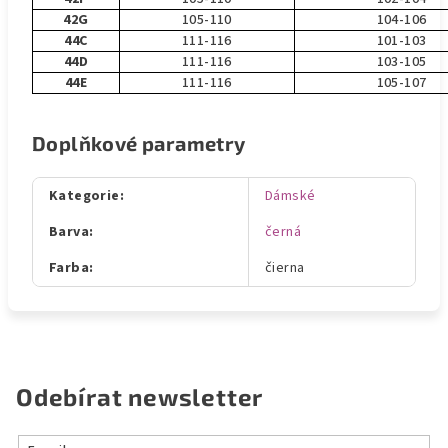
42G
105-110
104-106
44C
111-116
101-103
44D
111-116
103-105
44E
111-116
105-107
Doplňkové parametry
Kategorie
:
Dámské
Barva
:
černá
Farba
:
čierna
Odebírat newsletter