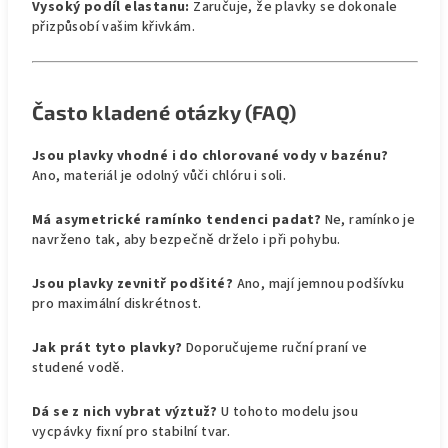
Vysoký podíl elastanu:
Zaručuje, že plavky se dokonale
přizpůsobí vašim křivkám.
Často kladené otázky (FAQ)
Jsou plavky vhodné i do chlorované vody v bazénu?
Ano, materiál je odolný vůči chlóru i soli.
Má asymetrické ramínko tendenci padat?
Ne, ramínko je
navrženo tak, aby bezpečně drželo i při pohybu.
Jsou plavky zevnitř podšité?
Ano, mají jemnou podšívku
pro maximální diskrétnost.
Jak prát tyto plavky?
Doporučujeme ruční praní ve
studené vodě.
Dá se z nich vybrat výztuž?
U tohoto modelu jsou
vycpávky fixní pro stabilní tvar.