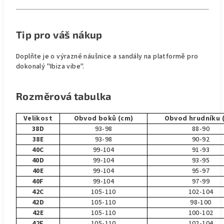
Tip pro váš nákup
Doplňte je o výrazné náušnice a sandály na platformě pro
dokonalý "Ibiza vibe".
Rozměrová tabulka
Velikost
Obvod boků (cm)
Obvod hrudníku 
38D
93-98
88-90
38E
93-98
90-92
40C
99-104
91-93
40D
99-104
93-95
40E
99-104
95-97
40F
99-104
97-99
42C
105-110
102-104
42D
105-110
98-100
42E
105-110
100-102
42F
105-110
102-104