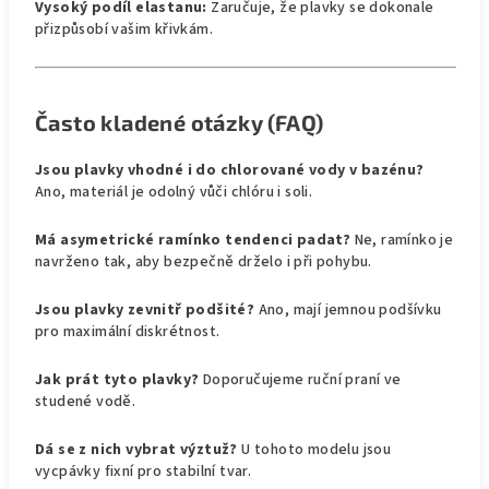
Vysoký podíl elastanu:
Zaručuje, že plavky se dokonale
přizpůsobí vašim křivkám.
Často kladené otázky (FAQ)
Jsou plavky vhodné i do chlorované vody v bazénu?
Ano, materiál je odolný vůči chlóru i soli.
Má asymetrické ramínko tendenci padat?
Ne, ramínko je
navrženo tak, aby bezpečně drželo i při pohybu.
Jsou plavky zevnitř podšité?
Ano, mají jemnou podšívku
pro maximální diskrétnost.
Jak prát tyto plavky?
Doporučujeme ruční praní ve
studené vodě.
Dá se z nich vybrat výztuž?
U tohoto modelu jsou
vycpávky fixní pro stabilní tvar.