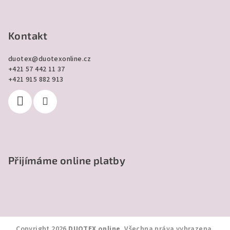
Kontakt
duotex
@
duotexonline.cz
+421 57 442 11 37
+421 915 882 913
Přijímáme online platby
Copyright 2026
DUOTEX online
. Všechna práva vyhrazena.