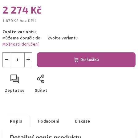
2 274 Kč
1 879 Kč bez DPH
Měrná
Zvolte variantu
cena:
Můžeme doručit do:
Zvolte variantu
Možnosti doručení
−
+
Do košíku
Zeptat se
Sdílet
Popis
Hodnocení
Diskuze
Detailní popis produktu