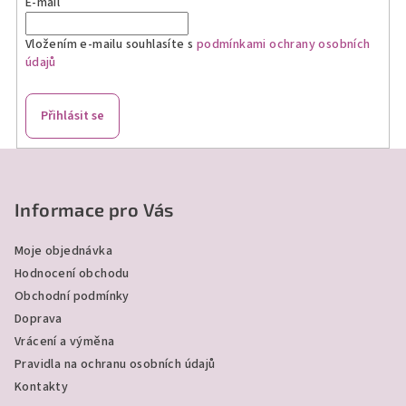
E-mail
Vložením e-mailu souhlasíte s
podmínkami ochrany osobních
údajů
Přihlásit se
Z
á
p
Informace pro Vás
a
Moje objednávka
t
Hodnocení obchodu
í
Obchodní podmínky
Doprava
Vrácení a výměna
Pravidla na ochranu osobních údajů
Kontakty