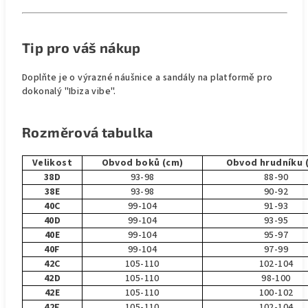
Tip pro váš nákup
Doplňte je o výrazné náušnice a sandály na platformě pro
dokonalý "Ibiza vibe".
Rozměrová tabulka
Velikost
Obvod boků (cm)
Obvod hrudníku 
38D
93-98
88-90
38E
93-98
90-92
40C
99-104
91-93
40D
99-104
93-95
40E
99-104
95-97
40F
99-104
97-99
42C
105-110
102-104
42D
105-110
98-100
42E
105-110
100-102
42F
105-110
102-104