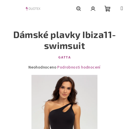
Přejít
na
obsah
Nákupní
Hledat
Přihlášení
Dámské plavky Ibiza11-
košík
swimsuit
GATTA
Průměrné
Neohodnoceno
Podrobnosti hodnocení
hodnocení
produktu
je
0,0
z
5
hvězdiček.