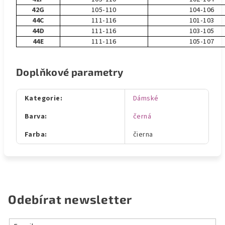
42G
105-110
104-106
44C
111-116
101-103
44D
111-116
103-105
44E
111-116
105-107
Doplňkové parametry
Kategorie
:
Dámské
Barva
:
černá
Farba
:
čierna
Odebírat newsletter