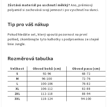
Zůstává materiál po uschnutí měkký?
Ano, prémiový
polyamid si zachovává svoji jemnost i po vyschnutí na slunci.
Tip pro váš nákup
Pokud hledáte set, který upoutá pozornost na první
pohled, zkombinujte tyto kalhotky s podprsenkou ze stejné
linie Jungle.
Rozměrová tabulka
Velikost
Obvod boků (cm)
Obvod pasu (cm)
S
92-96
68-72
M
96-100
72-76
L
100-106
76-82
XL
106-112
82-88
2XL
112-118
88-94
3XL
118-124
94-100