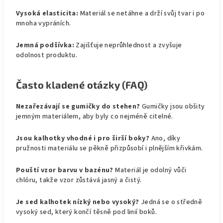
Vysoká elasticita:
Materiál se netáhne a drží svůj tvar i po
mnoha vypráních.
Jemná podšívka:
Zajišťuje neprůhlednost a zvyšuje
odolnost produktu.
Často kladené otázky (FAQ)
Nezařezávají se gumičky do stehen?
Gumičky jsou obšity
jemným materiálem, aby byly co nejméně citelné.
Jsou kalhotky vhodné i pro širší boky?
Ano, díky
pružnosti materiálu se pěkně přizpůsobí i plnějším křivkám.
Pouští vzor barvu v bazénu?
Materiál je odolný vůči
chlóru, takže vzor zůstává jasný a čistý.
Je sed kalhotek nízký nebo vysoký?
Jedná se o středně
vysoký sed, který končí těsně pod linií boků.