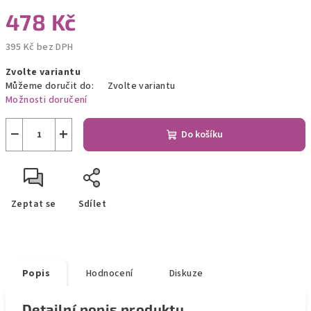
478 Kč
395 Kč bez DPH
Měrná
Zvolte variantu
cena:
Můžeme doručit do:
Zvolte variantu
Možnosti doručení
−
+
Do košíku
Zeptat se
Sdílet
Popis
Hodnocení
Diskuze
Detailní popis produktu