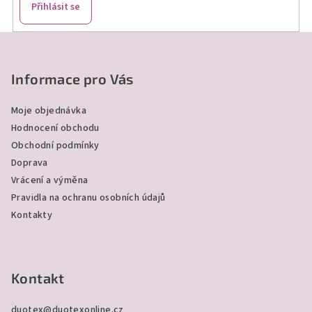
Přihlásit se
Z
á
p
Informace pro Vás
a
Moje objednávka
t
Hodnocení obchodu
í
Obchodní podmínky
Doprava
Vrácení a výměna
Pravidla na ochranu osobních údajů
Kontakty
Kontakt
duotex
@
duotexonline.cz