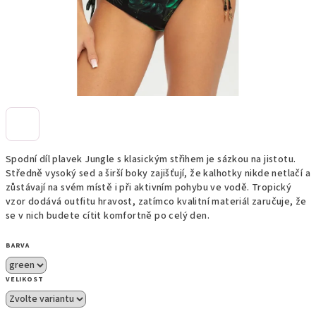
Spodní díl plavek Jungle s klasickým střihem je sázkou na jistotu.
Středně vysoký sed a širší boky zajišťují, že kalhotky nikde netlačí a
zůstávají na svém místě i při aktivním pohybu ve vodě. Tropický
vzor dodává outfitu hravost, zatímco kvalitní materiál zaručuje, že
se v nich budete cítit komfortně po celý den.
BARVA
VELIKOST