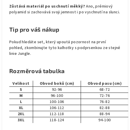
Zůstává materiál po uschnutí měkký?
Ano, prémiový
polyamid si zachovává svoji jemnost i po vyschnutí na slunci.
Tip pro váš nákup
Pokud hledáte set, který upoutá pozornost na první
pohled, zkombinujte tyto kalhotky s podprsenkou ze stejné
linie Jungle.
Rozměrová tabulka
Velikost
Obvod boků (cm)
Obvod pasu (cm)
S
92-96
68-72
M
96-100
72-76
L
100-106
76-82
XL
106-112
82-88
2XL
112-118
88-94
3XL
118-124
94-100