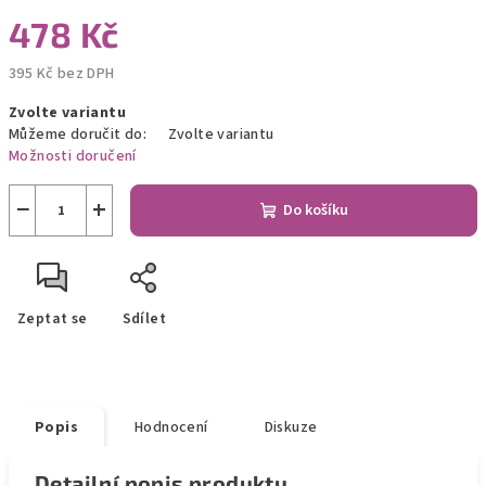
478 Kč
395 Kč bez DPH
Měrná
Zvolte variantu
cena:
Můžeme doručit do:
Zvolte variantu
Možnosti doručení
−
+
Do košíku
Zeptat se
Sdílet
Popis
Hodnocení
Diskuze
Detailní popis produktu