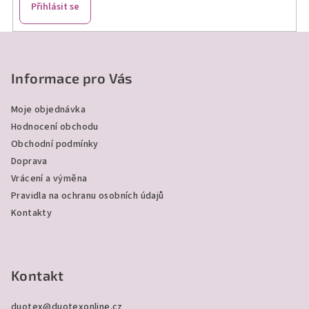
Přihlásit se
Z
á
p
Informace pro Vás
a
Moje objednávka
t
Hodnocení obchodu
í
Obchodní podmínky
Doprava
Vrácení a výměna
Pravidla na ochranu osobních údajů
Kontakty
Kontakt
duotex
@
duotexonline.cz