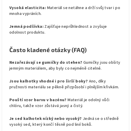
Vysoká elasticita:
Materiál se netáhne a drží svůj tvar i po
mnoha vypráních.
Jemná podšívka:
Zajišťuje neprůhlednost a zvyšuje
odolnost produktu.
Často kladené otázky (FAQ)
Nezařezávají se gumičky do stehen?
Gumičky jsou obšity
jemným materiálem, aby byly co nejméně citelné.
Jsou kalhotky vhodné i pro širší boky?
Ano, díky
pružnosti materiálu se pěkně přizpůsobí i plnějším křivkám.
Pouští vzor barvu v bazénu?
Materiál je odolný vůči
chlóru, takže vzor zůstává jasný a čistý.
Je sed kalhotek nízký nebo vysoký?
Jedná se o středně
vysoký sed, který končí těsně pod linií boků.