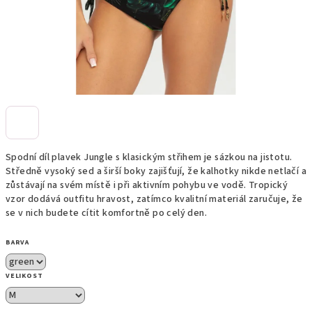
Spodní díl plavek Jungle s klasickým střihem je sázkou na jistotu.
Středně vysoký sed a širší boky zajišťují, že kalhotky nikde netlačí a
zůstávají na svém místě i při aktivním pohybu ve vodě. Tropický
vzor dodává outfitu hravost, zatímco kvalitní materiál zaručuje, že
se v nich budete cítit komfortně po celý den.
BARVA
VELIKOST