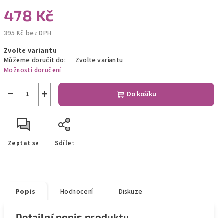
478 Kč
395 Kč bez DPH
Měrná
Zvolte variantu
cena:
Můžeme doručit do:
Zvolte variantu
Možnosti doručení
−
+
Do košíku
Zeptat se
Sdílet
Popis
Hodnocení
Diskuze
Detailní popis produktu