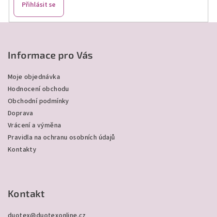
Přihlásit se
Z
á
p
Informace pro Vás
a
Moje objednávka
t
Hodnocení obchodu
í
Obchodní podmínky
Doprava
Vrácení a výměna
Pravidla na ochranu osobních údajů
Kontakty
Kontakt
duotex
@
duotexonline.cz