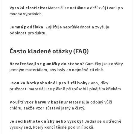
Vysoká elasticita:
Materiál se netáhne a drží svůj tvar i po
mnoha vypráních.
Jemná podšívka:
Zajišťuje neprůhlednost a zvyšuje
odolnost produktu.
Často kladené otázky (FAQ)
Nezařezávají se gumičky do stehen?
Gumičky jsou obšity
jemným materiálem, aby byly co nejméně citelné.
Jsou kalhotky vhodné i pro širší boky?
Ano, díky
pružnosti materiálu se pěkně přizpůsobí i plnějším křivkám.
Pouští vzor barvu v bazénu?
Materiál je odolný vůči
chlóru, takže vzor zůstává jasný a čistý.
Je sed kalhotek nízký nebo vysoký?
Jedná se o středně
vysoký sed, který končí těsně pod linií boků.