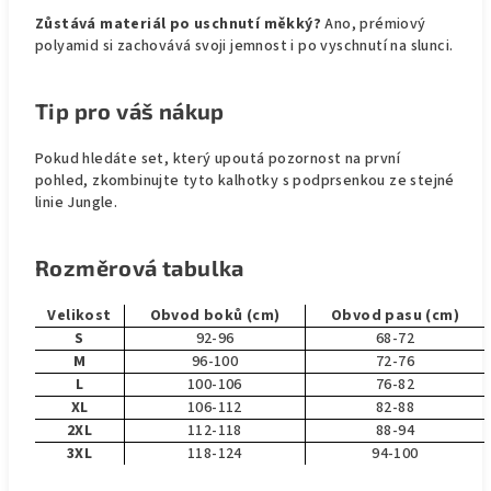
Zůstává materiál po uschnutí měkký?
Ano, prémiový
polyamid si zachovává svoji jemnost i po vyschnutí na slunci.
Tip pro váš nákup
Pokud hledáte set, který upoutá pozornost na první
pohled, zkombinujte tyto kalhotky s podprsenkou ze stejné
linie Jungle.
Rozměrová tabulka
Velikost
Obvod boků (cm)
Obvod pasu (cm)
S
92-96
68-72
M
96-100
72-76
L
100-106
76-82
XL
106-112
82-88
2XL
112-118
88-94
3XL
118-124
94-100