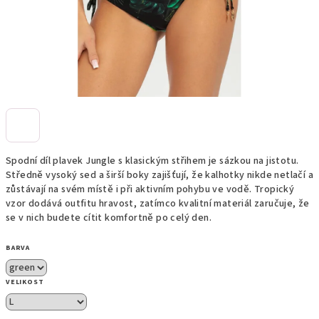
Spodní díl plavek Jungle s klasickým střihem je sázkou na jistotu.
Středně vysoký sed a širší boky zajišťují, že kalhotky nikde netlačí a
zůstávají na svém místě i při aktivním pohybu ve vodě. Tropický
vzor dodává outfitu hravost, zatímco kvalitní materiál zaručuje, že
se v nich budete cítit komfortně po celý den.
BARVA
VELIKOST