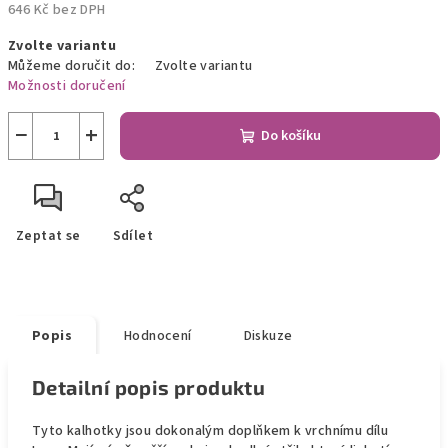
646 Kč bez DPH
Měrná
Zvolte variantu
cena:
Můžeme doručit do:
Zvolte variantu
Možnosti doručení
−
+
Do košíku
Zeptat se
Sdílet
Popis
Hodnocení
Diskuze
Detailní popis produktu
Tyto kalhotky jsou dokonalým doplňkem k vrchnímu dílu