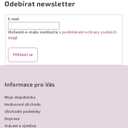
Odebírat newsletter
E-mail
Vložením e-mailu souhlasíte s
podmínkami ochrany osobních
údajů
Přihlásit se
Z
á
p
Informace pro Vás
a
Moje objednávka
t
Hodnocení obchodu
í
Obchodní podmínky
Doprava
Vrácení a výměna