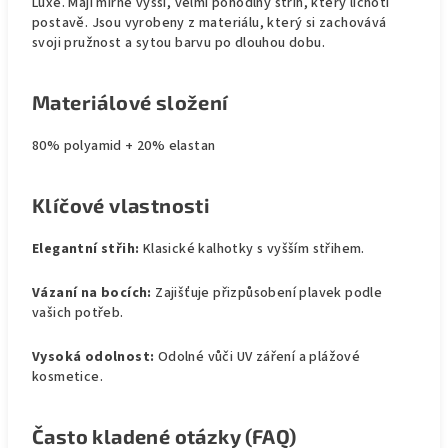
Luxe. Mají mírně vyšší, velmi pohodlný střih, který lichotí
postavě. Jsou vyrobeny z materiálu, který si zachovává
svoji pružnost a sytou barvu po dlouhou dobu.
Materiálové složení
80% polyamid + 20% elastan
Klíčové vlastnosti
Elegantní střih:
Klasické kalhotky s vyšším střihem.
Vázaní na bocích:
Zajišťuje přizpůsobení plavek podle
vašich potřeb.
Vysoká odolnost:
Odolné vůči UV záření a plážové
kosmetice.
Často kladené otázky (FAQ)