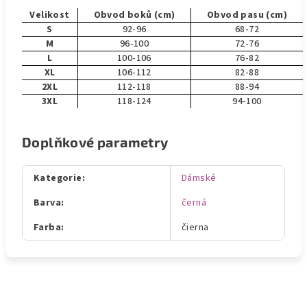
Velikost
Obvod boků (cm)
Obvod pasu (cm)
S
92-96
68-72
M
96-100
72-76
L
100-106
76-82
XL
106-112
82-88
2XL
112-118
88-94
3XL
118-124
94-100
Doplňkové parametry
Kategorie
:
Dámské
Barva
:
černá
Farba
:
čierna