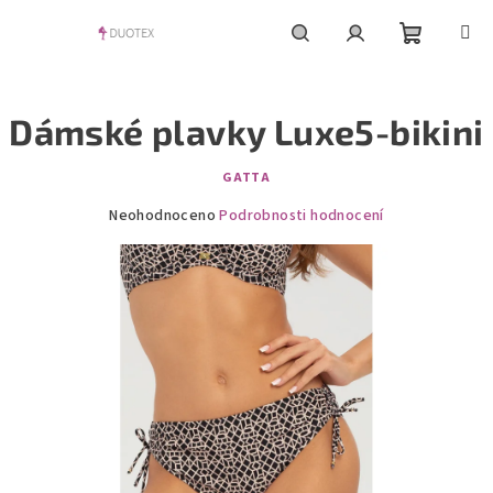
Přejít
na
obsah
Nákupní
Hledat
Přihlášení
Dámské plavky Luxe5-bikini
košík
GATTA
Průměrné
Neohodnoceno
Podrobnosti hodnocení
hodnocení
produktu
je
0,0
z
5
hvězdiček.