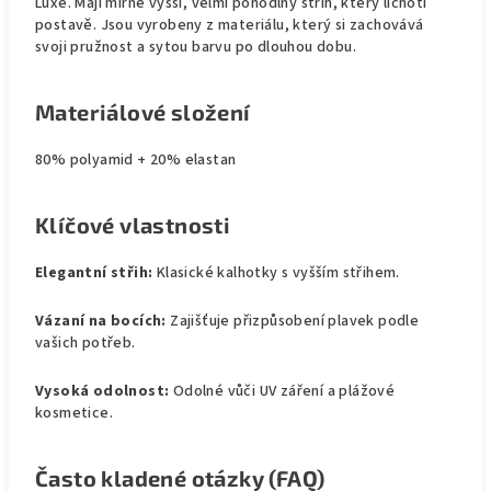
Luxe. Mají mírně vyšší, velmi pohodlný střih, který lichotí
postavě. Jsou vyrobeny z materiálu, který si zachovává
svoji pružnost a sytou barvu po dlouhou dobu.
Materiálové složení
80% polyamid + 20% elastan
Klíčové vlastnosti
Elegantní střih:
Klasické kalhotky s vyšším střihem.
Vázaní na bocích:
Zajišťuje přizpůsobení plavek podle
vašich potřeb.
Vysoká odolnost:
Odolné vůči UV záření a plážové
kosmetice.
Často kladené otázky (FAQ)