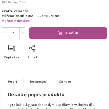
646 Kč bez DPH
Měrná
Zvolte variantu
cena:
Můžeme doručit do:
Zvolte variantu
Možnosti doručení
−
+
Do košíku
Zeptat se
Sdílet
Popis
Hodnocení
Diskuze
Detailní popis produktu
Tyto kalhotky jsou dokonalým doplňkem k vrchnímu dílu