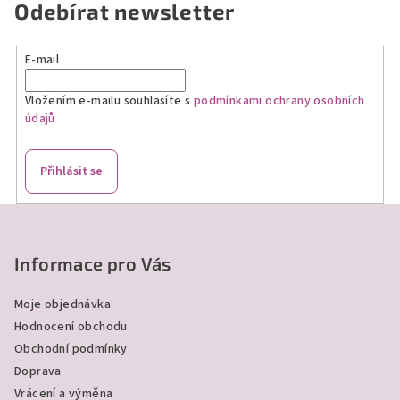
Odebírat newsletter
E-mail
Vložením e-mailu souhlasíte s
podmínkami ochrany osobních
údajů
Přihlásit se
Z
á
p
Informace pro Vás
a
Moje objednávka
t
Hodnocení obchodu
í
Obchodní podmínky
Doprava
Vrácení a výměna