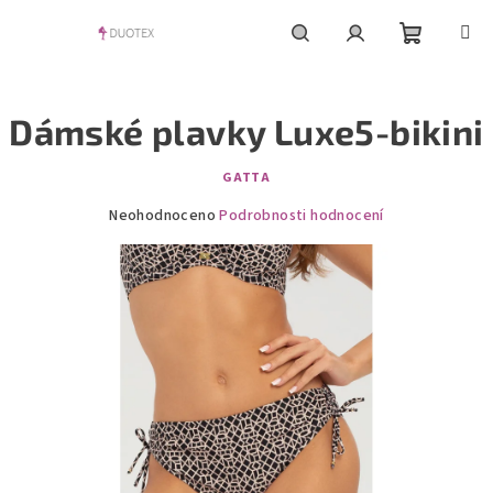
Přejít
na
obsah
Nákupní
Hledat
Přihlášení
Dámské plavky Luxe5-bikini
košík
GATTA
Průměrné
Neohodnoceno
Podrobnosti hodnocení
hodnocení
produktu
je
0,0
z
5
hvězdiček.