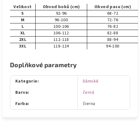
Velikost
Obvod boků (cm)
Obvod pasu (cm)
S
92-96
68-72
M
96-100
72-76
L
100-106
76-82
XL
106-112
82-88
2XL
112-118
88-94
3XL
118-124
94-100
Doplňkové parametry
Kategorie
:
Dámské
Barva
:
černá
Farba
:
čierna