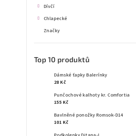
Dívčí
Chlapecké
Značky
Top 10 produktů
Dámské ťapky Balerínky
28 Kč
Punčochové kalhoty kr. Comfortia
155 Kč
Bavlněné ponožky Romsok-D14
101 Kč
Podkolenky Ditana-L