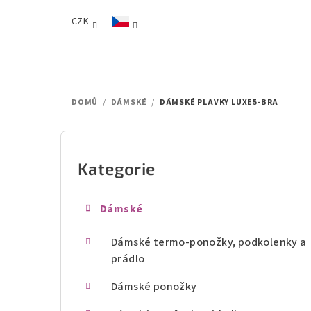
Přejít
CZK
na
obsah
DOMŮ
/
DÁMSKÉ
/
DÁMSKÉ PLAVKY LUXE5-BRA
P
o
Kategorie
Přeskočit
kategorie
s
Dámské
t
Dámské termo-ponožky, podkolenky a
r
prádlo
a
Dámské ponožky
n