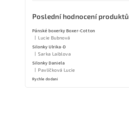
Poslední hodnocení produktů
Pánské boxerky Boxer-Cotton
|
Lucie Bubnová
Hodnocení produktu je 5 z 5 hvězdiček.
Silonky Ulrika-D
|
Sarka Laiblova
Hodnocení produktu je 5 z 5 hvězdiček.
Silonky Daniela
|
Pavlíčková Lucie
Hodnocení produktu je 5 z 5 hvězdiček.
Rychle dodani