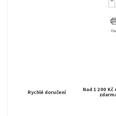
−
Ti
Nad 1 200 Kč
Rychlé doručení
zdarm