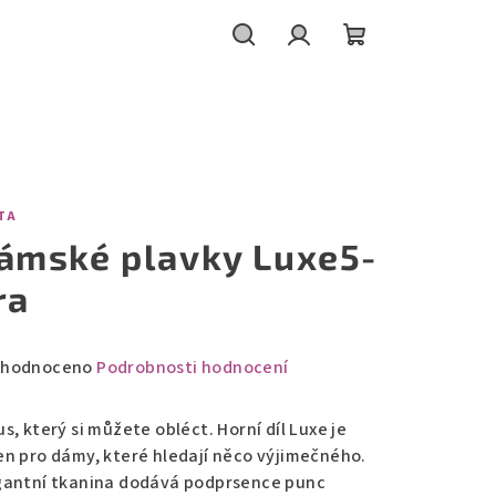
Hledat
Přihlášení
Nákupní
košík
TA
ámské plavky Luxe5-
ra
měrné
hodnoceno
Podrobnosti hodnocení
nocení
duktu
s, který si můžete obléct. Horní díl Luxe je
en pro dámy, které hledají něco výjimečného.
gantní tkanina dodává podprsence punc