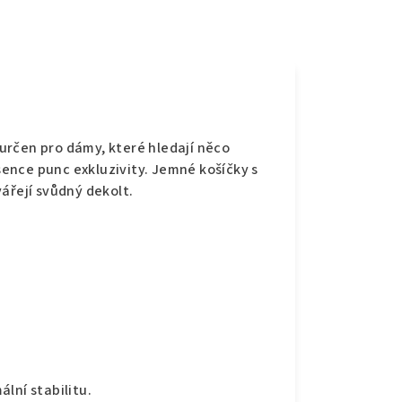
e
e určen pro dámy, které hledají něco
ence punc exkluzivity. Jemné košíčky s
ářejí svůdný dekolt.
lní stabilitu.