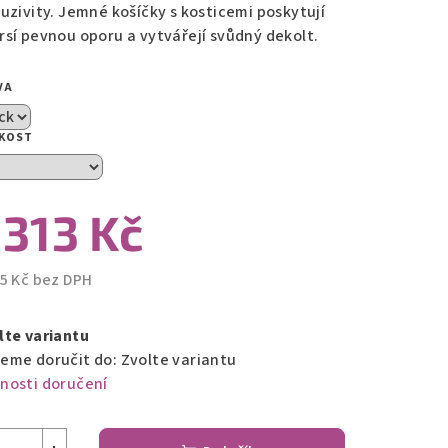
luzivity. Jemné košíčky s kosticemi poskytují
rsí pevnou oporu a vytvářejí svůdný dekolt.
zdiček.
VA
IKOST
 313 Kč
85 Kč bez DPH
ná
a:
lte variantu
eme doručit do:
Zvolte variantu
nosti doručení