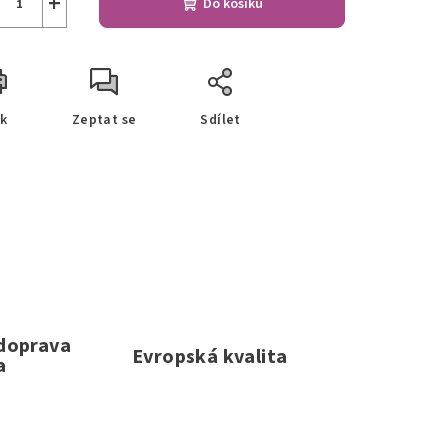
+
Do košíku
sk
Zeptat se
Sdílet
 doprava
Evropská kvalita
a