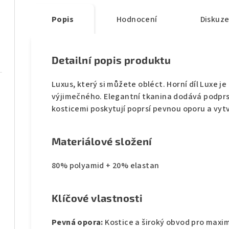
Popis
Hodnocení
Diskuz
Detailní popis produktu
Luxus, který si můžete obléct. Horní díl Luxe j
výjimečného. Elegantní tkanina dodává podprs
kosticemi poskytují poprsí pevnou oporu a vytv
Materiálové složení
80% polyamid + 20% elastan
Klíčové vlastnosti
Pevná opora:
Kostice a široký obvod pro maximá