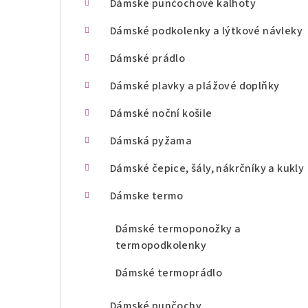
Dámské punčochové kalhoty
n
Dámské podkolenky a lýtkové návleky
í
Dámské prádlo
p
Dámské plavky a plážové doplňky
a
Dámské noční košile
n
Dámská pyžama
e
l
Dámské čepice, šály, nákrčníky a kukly
Dámske termo
Dámské termoponožky a
termopodkolenky
Dámské termoprádlo
Dámské punčochy