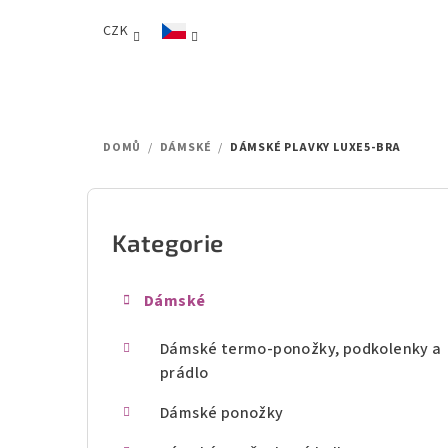
Přejít
CZK
na
obsah
DOMŮ
/
DÁMSKÉ
/
DÁMSKÉ PLAVKY LUXE5-BRA
P
o
Kategorie
Přeskočit
kategorie
s
Dámské
t
Dámské termo-ponožky, podkolenky a
r
prádlo
a
Dámské ponožky
n