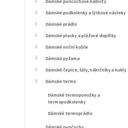
Dámské punčochové kalhoty
n
Dámské podkolenky a lýtkové návleky
í
Dámské prádlo
p
Dámské plavky a plážové doplňky
a
Dámské noční košile
n
Dámská pyžama
e
l
Dámské čepice, šály, nákrčníky a kukly
Dámske termo
Dámské termoponožky a
termopodkolenky
Dámské termoprádlo
Dámské punčochy