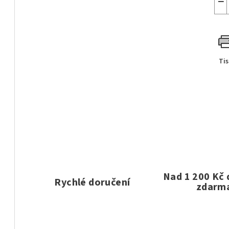
−
Ti
Nad 1 200 Kč
Rychlé doručení
zdarm