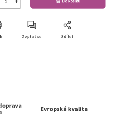
+
Do košíku
sk
Zeptat se
Sdílet
 doprava
Evropská kvalita
a