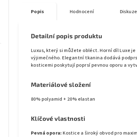
Popis
Hodnocení
Diskuz
Detailní popis produktu
Luxus, který si můžete obléct. Horní díl Luxe j
výjimečného. Elegantní tkanina dodává podprs
kosticemi poskytují poprsí pevnou oporu a vytv
Materiálové složení
80% polyamid + 20% elastan
Klíčové vlastnosti
Pevná opora:
Kostice a široký obvod pro maximá