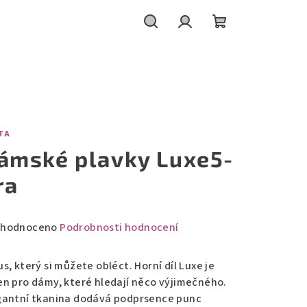
Hledat
Přihlášení
Nákupní
košík
TA
ámské plavky Luxe5-
ra
měrné
hodnoceno
Podrobnosti hodnocení
nocení
duktu
s, který si můžete obléct. Horní díl Luxe je
en pro dámy, které hledají něco výjimečného.
gantní tkanina dodává podprsence punc