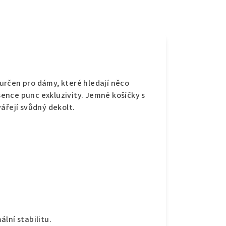
e
e určen pro dámy, které hledají něco
ence punc exkluzivity. Jemné košíčky s
ářejí svůdný dekolt.
lní stabilitu.