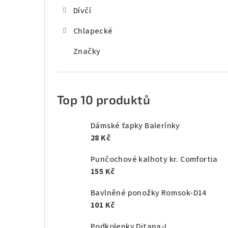
Dívčí
Chlapecké
Značky
Top 10 produktů
Dámské ťapky Balerínky
28 Kč
Punčochové kalhoty kr. Comfortia
155 Kč
Bavlněné ponožky Romsok-D14
101 Kč
Podkolenky Ditana-L