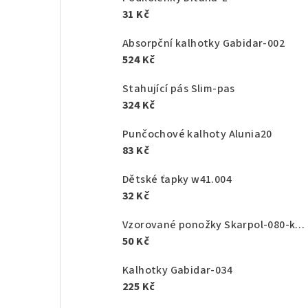
31 Kč
Absorpční kalhotky Gabidar-002
524 Kč
Stahující pás Slim-pas
324 Kč
Punčochové kalhoty Alunia20
83 Kč
Dětské ťapky w41.004
32 Kč
Vzorované ponožky Skarpol-080-kaktus
50 Kč
Kalhotky Gabidar-034
225 Kč