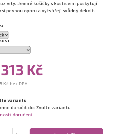
luzivity. Jemné košíčky s kosticemi poskytují
rsí pevnou oporu a vytvářejí svůdný dekolt.
zdiček.
VA
IKOST
 313 Kč
85 Kč bez DPH
ná
a:
lte variantu
eme doručit do:
Zvolte variantu
nosti doručení