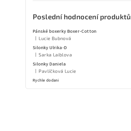
Poslední hodnocení produktů
Pánské boxerky Boxer-Cotton
|
Lucie Bubnová
Hodnocení produktu je 5 z 5 hvězdiček.
Silonky Ulrika-D
|
Sarka Laiblova
Hodnocení produktu je 5 z 5 hvězdiček.
Silonky Daniela
|
Pavlíčková Lucie
Hodnocení produktu je 5 z 5 hvězdiček.
Rychle dodani