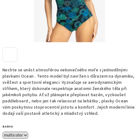
Nechte se unést atmosférou nekonečného moře s jednodílnými
plavkami Ocean . Tento model byl navržen s důrazem na dynamiku,
svěžest a sportovní eleganci. Vyznačuje se aerodynamickým
střihem, který dokonale respektuje anatomii ženského těla při
jakémkoli pohybu. Ať už plánujete přeplavat bazén, vyzkoušet
paddleboard , nebo jen tak relaxovat na lehátku , plavky Ocean
vám poskytnou stoprocentní jistotu a komfort. Jejich moderní linie
dodají vaší postavě atletický a mladistvý vzhled.
BARVA