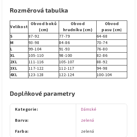
Rozměrová tabulka
Obvod boků
Obvod
Obvod
Velikost
(cm)
hrudníku (cm)
pasu (cm
)
S
87-92
77-79
64-68
M
93-98
84-86
70-74
L
99-104
91-93
76-80
XL
105-110
98-100
82-86
2XL
111-116
105-107
88-92
3XL
117-122
112-117
94-98
4XL
123-128
122-124
100-104
Doplňkové parametry
Kategorie
:
Dámské
Barva
:
zelená
Farba
:
zelená