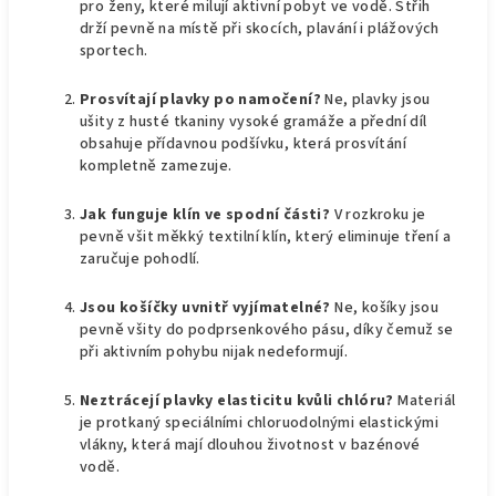
pro ženy, které milují aktivní pobyt ve vodě. Střih
drží pevně na místě při skocích, plavání i plážových
sportech.
Prosvítají plavky po namočení?
Ne, plavky jsou
ušity z husté tkaniny vysoké gramáže a přední díl
obsahuje přídavnou podšívku, která prosvítání
kompletně zamezuje.
Jak funguje klín ve spodní části?
V rozkroku je
pevně všit měkký textilní klín, který eliminuje tření a
zaručuje pohodlí.
Jsou košíčky uvnitř vyjímatelné?
Ne, košíky jsou
pevně všity do podprsenkového pásu, díky čemuž se
při aktivním pohybu nijak nedeformují.
Neztrácejí plavky elasticitu kvůli chlóru?
Materiál
je protkaný speciálními chloruodolnými elastickými
vlákny, která mají dlouhou životnost v bazénové
vodě.