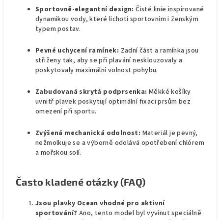
Sportovně-elegantní design:
Čisté linie inspirované
dynamikou vody, které lichotí sportovním i ženským
typem postav.
Pevné uchycení ramínek:
Zadní část a ramínka jsou
střiženy tak, aby se při plavání nesklouzovaly a
poskytovaly maximální volnost pohybu.
Zabudovaná skrytá podprsenka:
Měkké košíky
uvnitř plavek poskytují optimální fixaci prsům bez
omezení při sportu.
Zvýšená mechanická odolnost:
Materiál je pevný,
nežmolkuje se a výborně odolává opotřebení chlórem
a mořskou solí.
Často kladené otázky (FAQ)
Jsou plavky Ocean vhodné pro aktivní
sportování?
Ano, tento model byl vyvinut speciálně