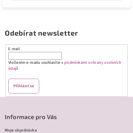
Odebírat newsletter
E-mail
Vložením e-mailu souhlasíte s
podmínkami ochrany osobních
údajů
Přihlásit se
Z
á
p
Informace pro Vás
a
Moje objednávka