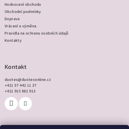
t
Hodnocení obchodu
í
Obchodní podmínky
Doprava
Vrácení a výměna
Pravidla na ochranu osobních údajů
Kontakty
Kontakt
duotex
@
duotexonline.cz
+421 57 442 11 37
+421 915 882 913