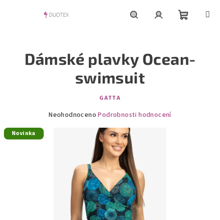
Přejít
na
obsah
Nákupní
Hledat
Přihlášení
Dámské plavky Ocean-
košík
swimsuit
GATTA
Průměrné
Neohodnoceno
Podrobnosti hodnocení
hodnocení
Novinka
produktu
je
0,0
z
5
hvězdiček.