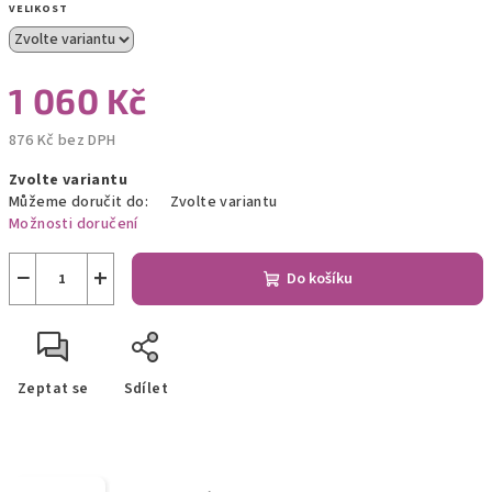
VELIKOST
1 060 Kč
876 Kč bez DPH
Měrná
Zvolte variantu
cena:
Můžeme doručit do:
Zvolte variantu
Možnosti doručení
−
+
Do košíku
Zeptat se
Sdílet