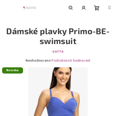
Přejít
na
obsah
Nákupní
Hledat
Přihlášení
Dámské plavky Primo-BE-
košík
swimsuit
GATTA
Průměrné
Neohodnoceno
Podrobnosti hodnocení
hodnocení
Novinka
produktu
je
0,0
z
5
hvězdiček.