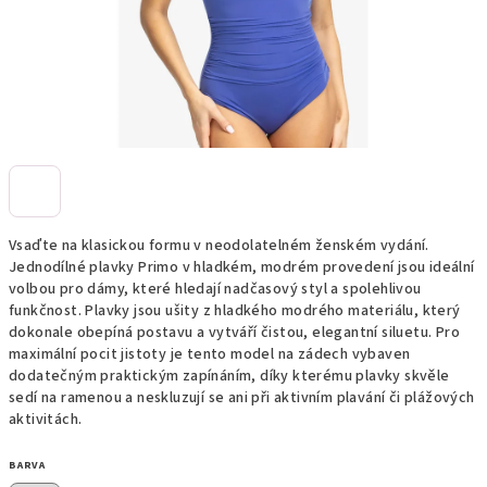
Vsaďte na klasickou formu v neodolatelném ženském vydání.
Jednodílné plavky Primo v hladkém, modrém provedení jsou ideální
volbou pro dámy, které hledají nadčasový styl a spolehlivou
funkčnost. Plavky jsou ušity z hladkého modrého materiálu, který
dokonale obepíná postavu a vytváří čistou, elegantní siluetu. Pro
maximální pocit jistoty je tento model na zádech vybaven
dodatečným praktickým zapínáním, díky kterému plavky skvěle
sedí na ramenou a neskluzují se ani při aktivním plavání či plážových
aktivitách.
BARVA