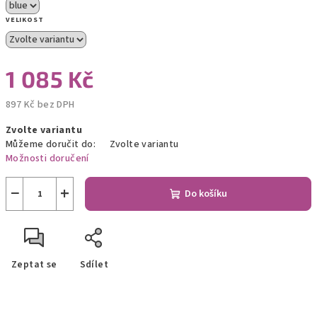
VELIKOST
1 085 Kč
897 Kč bez DPH
Měrná
Zvolte variantu
cena:
Můžeme doručit do:
Zvolte variantu
Možnosti doručení
−
+
Do košíku
Zeptat se
Sdílet