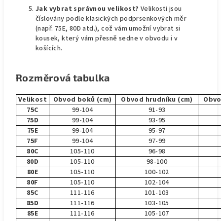
Jak vybrat správnou velikost?
Velikosti jsou
číslovány podle klasických podprsenkových měr
(např. 75E, 80D atd.), což vám umožní vybrat si
kousek, který vám přesně sedne v obvodu i v
košících.
Rozměrová tabulka
Velikost
Obvod boků (cm)
Obvod hrudníku (cm)
Obvo
75C
99-104
91-93
75D
99-104
93-95
75E
99-104
95-97
75F
99-104
97-99
80C
105-110
96-98
80D
105-110
98-100
80E
105-110
100-102
80F
105-110
102-104
85C
111-116
101-103
85D
111-116
103-105
85E
111-116
105-107