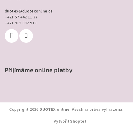
duotex
@
duotexonline.cz
+421 57 442 11 37
+421 915 882 913
Přijímáme online platby
Copyright 2026
DUOTEX online
. Všechna práva vyhrazena.
Vytvořil Shoptet