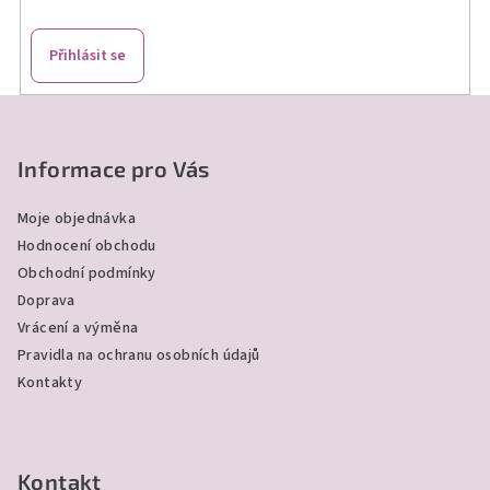
Přihlásit se
Z
á
p
Informace pro Vás
a
Moje objednávka
t
Hodnocení obchodu
í
Obchodní podmínky
Doprava
Vrácení a výměna
Pravidla na ochranu osobních údajů
Kontakty
Kontakt