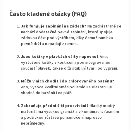
Často kladené otázky (FAQ)
Jak funguje zapínání na zádech?
Na zadní straně se
nachází dodatečné pevné zapínání, které spojuje
zádovou část pod výstřihem, díky čemuž ramínka
pevně drží a nepadají z ramen.
Jsou košíky v plavkách všity napevno?
Ano,
vyztužené košíky s kosticemi jsou integrovanou
součástí plavek, takže drží stabilní tvar i po vyprání.
Můžu v nich chodit i do chlorovaného bazénu?
Ano, vysoce kvalitní směs poliamidu a elastanu je
vhodná do bazénů i na pláž.
Zabraňuje přední šití prosvítání?
Hladký modrý
materiál má vysokou gramáž a v kombinaci s řasením
a podšívkou zůstává po namočení naprosto
neprůhledný.