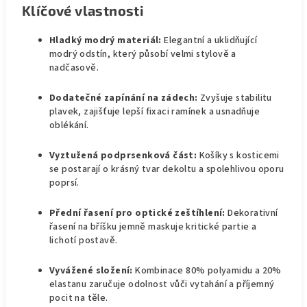
Klíčové vlastnosti
Hladký modrý materiál:
Elegantní a uklidňující
modrý odstín, který působí velmi stylově a
nadčasově.
Dodatečné zapínání na zádech:
Zvyšuje stabilitu
plavek, zajišťuje lepší fixaci ramínek a usnadňuje
oblékání.
Vyztužená podprsenková část:
Košíky s kosticemi
se postarají o krásný tvar dekoltu a spolehlivou oporu
poprsí.
Přední řasení pro optické zeštíhlení:
Dekorativní
řasení na bříšku jemně maskuje kritické partie a
lichotí postavě.
Vyvážené složení:
Kombinace 80% polyamidu a 20%
elastanu zaručuje odolnost vůči vytahání a příjemný
pocit na těle.