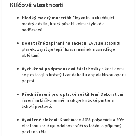
Klíčové vlastnosti
Hladký modrý materiál:
Elegantní a uklidňující
modrý odstín, který působí velmi stylově a
nadčasově.
Dodatečné zapínání na zádech:
Zvyšuje stabilitu
plavek, zajišťuje lepší fixaci ramínek a usnadňuje
oblékání.
Vyztužená podprsenková část:
Košíky s kosticemi
se postarají o krásný tvar dekoltu a spolehlivou oporu
poprsí.
Přední řasení pro optické zeštíhlení:
Dekorativní
řasení na bříšku jemně maskuje kritické partie a
lichotí postavě.
Vyvážené složení:
Kombinace 80% polyamidu a 20%
elastanu zaručuje odolnost vůči vytahání a příjemný
pocit na těle.