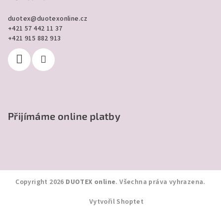
duotex
@
duotexonline.cz
+421 57 442 11 37
+421 915 882 913
Přijímáme online platby
Copyright 2026
DUOTEX online
. Všechna práva vyhrazena.
Vytvořil Shoptet