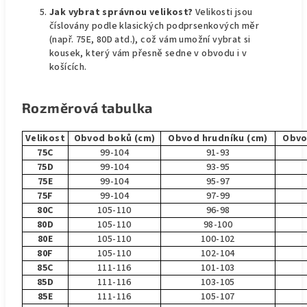
Jak vybrat správnou velikost?
Velikosti jsou
číslovány podle klasických podprsenkových měr
(např. 75E, 80D atd.), což vám umožní vybrat si
kousek, který vám přesně sedne v obvodu i v
košících.
Rozměrová tabulka
Velikost
Obvod boků (cm)
Obvod hrudníku (cm)
Obvo
75C
99-104
91-93
75D
99-104
93-95
75E
99-104
95-97
75F
99-104
97-99
80C
105-110
96-98
80D
105-110
98-100
80E
105-110
100-102
80F
105-110
102-104
85C
111-116
101-103
85D
111-116
103-105
85E
111-116
105-107