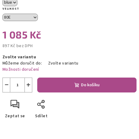
VELIKOST
1 085 Kč
897 Kč bez DPH
Měrná
Zvolte variantu
cena:
Můžeme doručit do:
Zvolte variantu
Možnosti doručení
−
+
Do košíku
Zeptat se
Sdílet