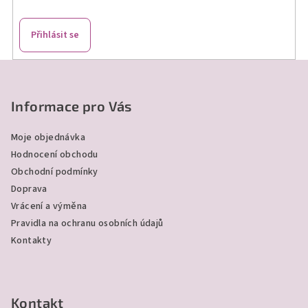
Přihlásit se
Z
á
p
Informace pro Vás
a
Moje objednávka
t
Hodnocení obchodu
í
Obchodní podmínky
Doprava
Vrácení a výměna
Pravidla na ochranu osobních údajů
Kontakty
Kontakt