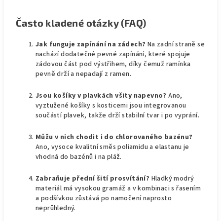
Často kladené otázky (FAQ)
Jak funguje zapínání na zádech?
Na zadní straně se
nachází dodatečné pevné zapínání, které spojuje
zádovou část pod výstřihem, díky čemuž ramínka
pevně drží a nepadají z ramen.
Jsou košíky v plavkách všity napevno?
Ano,
vyztužené košíky s kosticemi jsou integrovanou
součástí plavek, takže drží stabilní tvar i po vyprání.
Můžu v nich chodit i do chlorovaného bazénu?
Ano, vysoce kvalitní směs poliamidu a elastanu je
vhodná do bazénů i na pláž.
Zabraňuje přední šití prosvítání?
Hladký modrý
materiál má vysokou gramáž a v kombinaci s řasením
a podšívkou zůstává po namočení naprosto
neprůhledný.