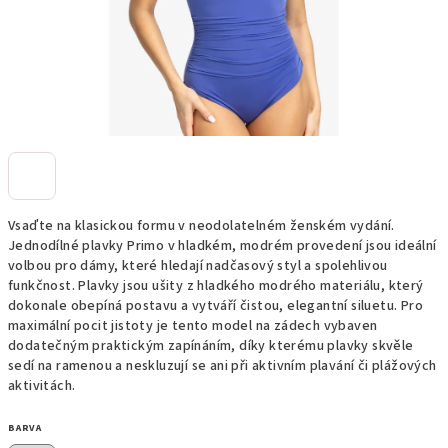
Vsaďte na klasickou formu v neodolatelném ženském vydání.
Jednodílné plavky Primo v hladkém, modrém provedení jsou ideální
volbou pro dámy, které hledají nadčasový styl a spolehlivou
funkčnost. Plavky jsou ušity z hladkého modrého materiálu, který
dokonale obepíná postavu a vytváří čistou, elegantní siluetu. Pro
maximální pocit jistoty je tento model na zádech vybaven
dodatečným praktickým zapínáním, díky kterému plavky skvěle
sedí na ramenou a neskluzují se ani při aktivním plavání či plážových
aktivitách.
BARVA