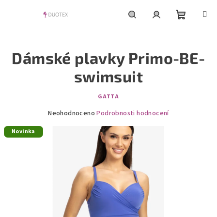
Přejít
na
obsah
Nákupní
Hledat
Přihlášení
Dámské plavky Primo-BE-
košík
swimsuit
GATTA
Průměrné
Neohodnoceno
Podrobnosti hodnocení
hodnocení
Novinka
produktu
je
0,0
z
5
hvězdiček.