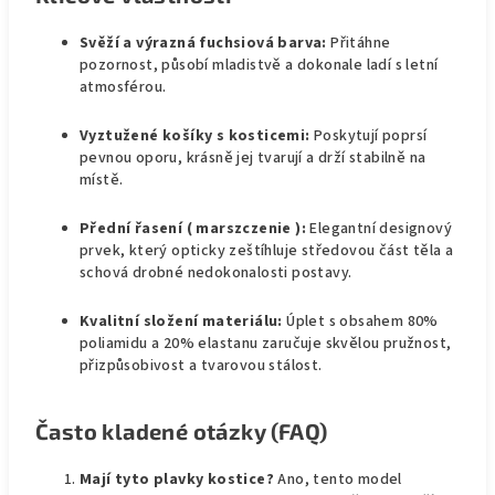
Svěží a výrazná fuchsiová barva:
Přitáhne
pozornost, působí mladistvě a dokonale ladí s letní
atmosférou.
Vyztužené košíky s kosticemi:
Poskytují poprsí
pevnou oporu, krásně jej tvarují a drží stabilně na
místě.
Přední řasení ( marszczenie ):
Elegantní designový
prvek, který opticky zeštíhluje středovou část těla a
schová drobné nedokonalosti postavy.
Kvalitní složení materiálu:
Úplet s obsahem 80%
poliamidu a 20% elastanu zaručuje skvělou pružnost,
přizpůsobivost a tvarovou stálost.
Často kladené otázky (FAQ)
Mají tyto plavky kostice?
Ano, tento model