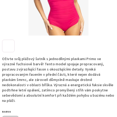
Oživte svůj plážový šatník s jednodílnými plavkami Primo ve
výrazné fuchsiové barvě! Tento model spojuje propracovaný,
postavu zvýrazňující fason s okouzlujícími detaily. Vyniká
propracovaným řasením v přední části, které nejen dodává
plavkám šmrnc, ale zároveň důmyslně maskuje drobné
nedokonalosti v oblasti bříška. Výrazná a energetická fuksie skvěle
podtrhne letní opálení, zatímco promyšlený střih vám poskytne
sebevědomí a absolutní komfort při každém pohybu u bazénu nebo
na pláži.
BARVA