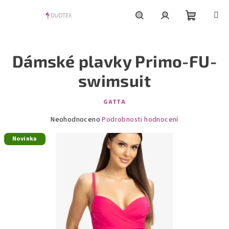
Přejít
na
obsah
Nákupní
Hledat
Přihlášení
Dámské plavky Primo-FU-
košík
swimsuit
GATTA
Průměrné
Neohodnoceno
Podrobnosti hodnocení
hodnocení
Novinka
produktu
je
0,0
z
5
hvězdiček.