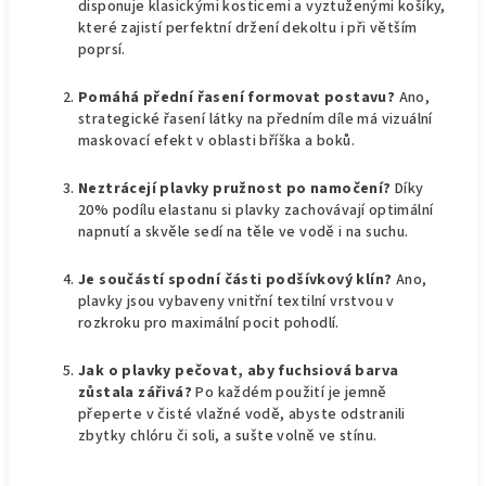
disponuje klasickými kosticemi a vyztuženými košíky,
které zajistí perfektní držení dekoltu i při větším
poprsí.
Pomáhá přední řasení formovat postavu?
Ano,
strategické řasení látky na předním díle má vizuální
maskovací efekt v oblasti bříška a boků.
Neztrácejí plavky pružnost po namočení?
Díky
20% podílu elastanu si plavky zachovávají optimální
napnutí a skvěle sedí na těle ve vodě i na suchu.
Je součástí spodní části podšívkový klín?
Ano,
plavky jsou vybaveny vnitřní textilní vrstvou v
rozkroku pro maximální pocit pohodlí.
Jak o plavky pečovat, aby fuchsiová barva
zůstala zářivá?
Po každém použití je jemně
přeperte v čisté vlažné vodě, abyste odstranili
zbytky chlóru či soli, a sušte volně ve stínu.