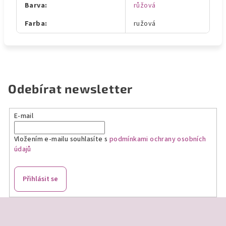
Barva
:
růžová
Farba
:
ružová
Odebírat newsletter
E-mail
Vložením e-mailu souhlasíte s
podmínkami ochrany osobních
údajů
Přihlásit se
Z
á