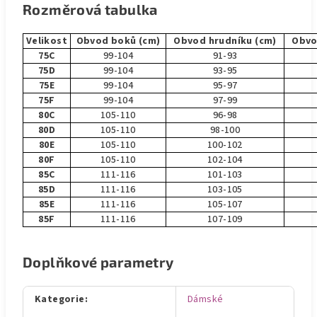
Rozměrová tabulka
Velikost
Obvod boků (cm)
Obvod hrudníku (cm)
Obvo
75C
99-104
91-93
75D
99-104
93-95
75E
99-104
95-97
75F
99-104
97-99
80C
105-110
96-98
80D
105-110
98-100
80E
105-110
100-102
80F
105-110
102-104
85C
111-116
101-103
85D
111-116
103-105
85E
111-116
105-107
85F
111-116
107-109
Doplňkové parametry
Kategorie
:
Dámské