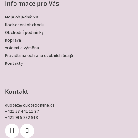
p
Informace pro Vás
a
Moje objednávka
t
Hodnocení obchodu
í
Obchodní podmínky
Doprava
Vrácení a výměna
Pravidla na ochranu osobních údajů
Kontakty
Kontakt
duotex
@
duotexonline.cz
+421 57 442 11 37
+421 915 882 913