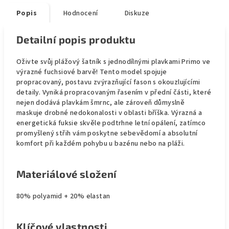
Popis
Hodnocení
Diskuze
Detailní popis produktu
Oživte svůj plážový šatník s jednodílnými plavkami Primo ve
výrazné fuchsiové barvě! Tento model spojuje
propracovaný, postavu zvýrazňující fason s okouzlujícími
detaily. Vyniká propracovaným řasením v přední části, které
nejen dodává plavkám šmrnc, ale zároveň důmyslně
maskuje drobné nedokonalosti v oblasti bříška. Výrazná a
energetická fuksie skvěle podtrhne letní opálení, zatímco
promyšlený střih vám poskytne sebevědomí a absolutní
komfort při každém pohybu u bazénu nebo na pláži.
Materiálové složení
80% polyamid + 20% elastan
Klíčové vlastnosti