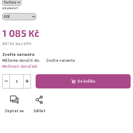
VELIKOST
1 085 Kč
897 Kč bez DPH
Měrná
Zvolte variantu
cena:
Můžeme doručit do:
Zvolte variantu
Možnosti doručení
−
+
Do košíku
Zeptat se
Sdílet