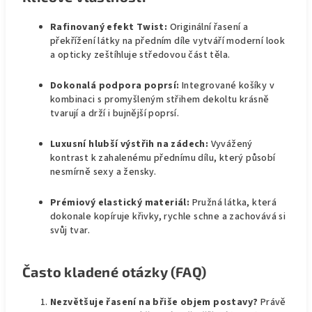
Rafinovaný efekt Twist:
Originální řasení a
překřížení látky na předním díle vytváří moderní look
a opticky zeštíhluje středovou část těla.
Dokonalá podpora poprsí:
Integrované košíky v
kombinaci s promyšleným střihem dekoltu krásně
tvarují a drží i bujnější poprsí.
Luxusní hlubší výstřih na zádech:
Vyvážený
kontrast k zahalenému přednímu dílu, který působí
nesmírně sexy a žensky.
Prémiový elastický materiál:
Pružná látka, která
dokonale kopíruje křivky, rychle schne a zachovává si
svůj tvar.
Často kladené otázky (FAQ)
Nezvětšuje řasení na břiše objem postavy?
Právě