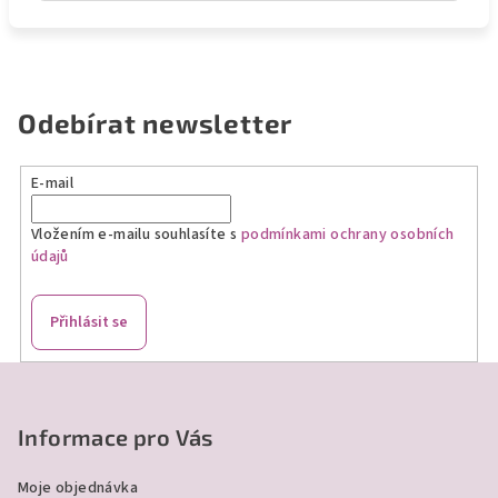
Odebírat newsletter
E-mail
Vložením e-mailu souhlasíte s
podmínkami ochrany osobních
údajů
Přihlásit se
Z
á
p
Informace pro Vás
a
Moje objednávka