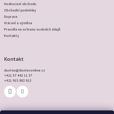
t
Hodnocení obchodu
í
Obchodní podmínky
Doprava
Vrácení a výměna
Pravidla na ochranu osobních údajů
Kontakty
Kontakt
duotex
@
duotexonline.cz
+421 57 442 11 37
+421 915 882 913