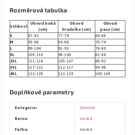
Rozměrová tabulka
Obvod boků
Obvod
Obvod
Velikost
(cm)
hrudníku (cm)
pasu (cm
)
S
87-92
77-79
64-68
M
93-98
84-86
70-74
L
99-104
91-93
76-80
XL
105-110
98-100
82-86
2XL
111-116
105-107
88-92
3XL
117-122
112-117
94-98
4XL
123-128
122-124
100-104
Doplňkové parametry
Kategorie
:
Dámské
Barva
:
modrá
Farba
:
modrá