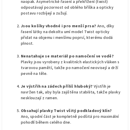
naopak. Asymetrické řasení a překřížení (twist)
odpoutávají pozornost od oblého bříška a opticky
postavu rozbíjejí a zužují.
Jsou košíky vhodné i pro menší prsa?
Ano, díky
řasení látky na dekoltu umí model Twist opticky
přidat na objemu i menšímu poprsí, kterému dodá
plnost.
Nenatahuje se materiál po namočení ve vodě?
Plavky jsou vyrobeny z kvalitních elastických vláken s
tvarovou pamětí, takže po namočení neovisejí a drží
pevně na těle.
Je výstřih na zádech příliš hluboký?
Výstřih je
navržen tak, aby byla zajištěna stabilita, takže plavky
nesklouzají z ramen.
Obsahují plavky Twist všitý podkladový klín?
Ano, spodní část je kompletně podšitá pro maximální
pohodlí během celého dne.