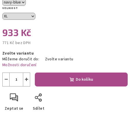
VELIKOST
933 Kč
771 Kč bez DPH
Měrná
Zvolte variantu
cena:
Můžeme doručit do:
Zvolte variantu
Možnosti doručení
−
+
Do košíku
Zeptat se
Sdílet