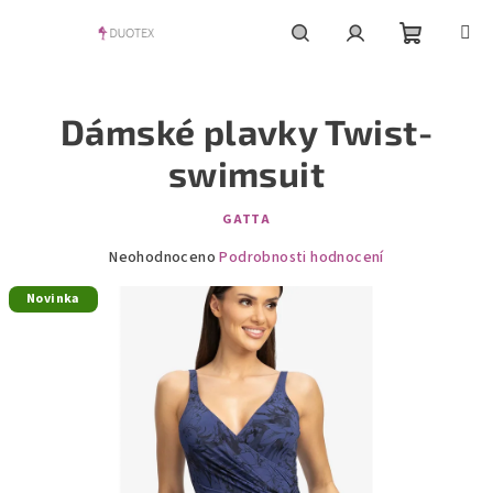
Přejít
na
obsah
Nákupní
Hledat
Přihlášení
Dámské plavky Twist-
košík
swimsuit
GATTA
Průměrné
Neohodnoceno
Podrobnosti hodnocení
hodnocení
Novinka
produktu
je
0,0
z
5
hvězdiček.