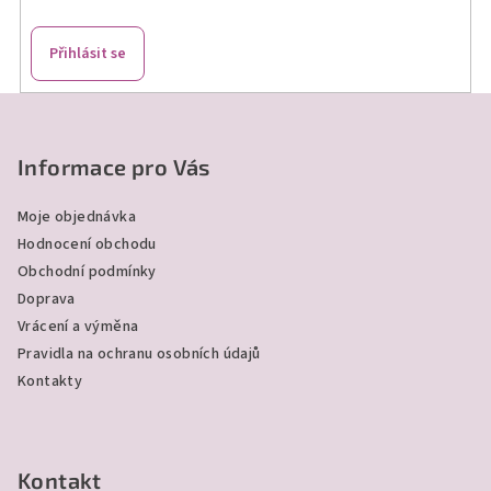
v
k
Přihlásit se
y
v
Z
ý
á
p
p
Informace pro Vás
i
a
s
Moje objednávka
u
t
Hodnocení obchodu
í
Obchodní podmínky
Doprava
Vrácení a výměna
Pravidla na ochranu osobních údajů
Kontakty
Kontakt