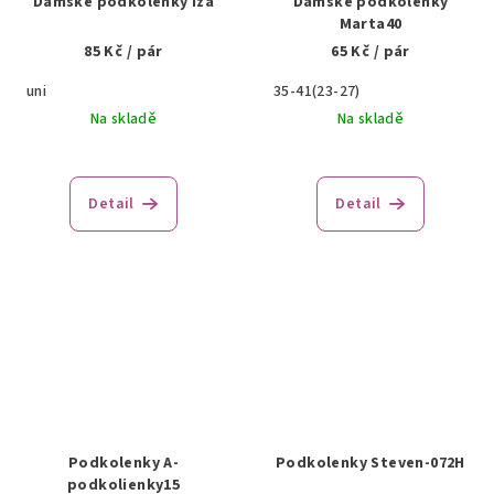
Dámské podkolenky Iza
Dámské podkolenky
Marta40
85 Kč
/ pár
65 Kč
/ pár
uni
35-41(23-27)
Na skladě
Na skladě
Detail
Detail
Podkolenky A-
Podkolenky Steven-072H
podkolienky15