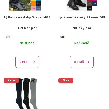
s
p
r
Lýtkové návleky Steven-092
Lýtkové návleky Steven-068
o
159 Kč
/ pár
201 Kč
/ pár
d
u
uni
uni
k
Na skladě
Na skladě
t
ů
Detail
Detail
Akce
Akce