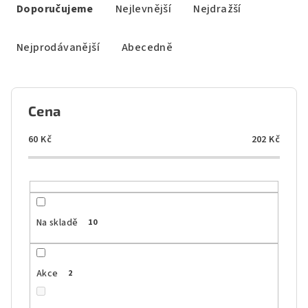
a
Doporučujeme
Nejlevnější
Nejdražší
z
e
Nejprodávanější
Abecedně
n
í
p
Cena
r
o
60
Kč
202
Kč
d
u
k
t
Na skladě
10
ů
Akce
2