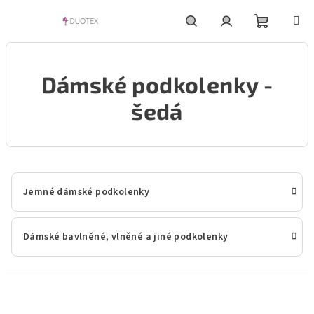
Přejít
na
obsah
Nákupní
Hledat
Přihlášení
Dámské podkolenky -
košík
šedá
Jemné dámské podkolenky
Dámské bavlněné, vlněné a jiné podkolenky
Ř