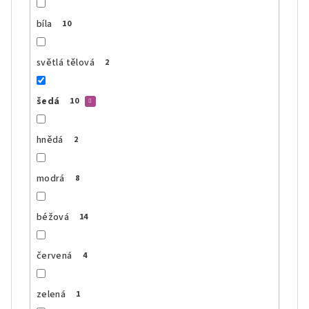
bíla
10
světlá tělová
2
šedá
10
hnědá
2
modrá
8
béžová
14
červená
4
zelená
1