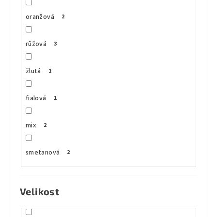
oranžová
2
růžová
3
žlutá
1
fialová
1
mix
2
smetanová
2
Velikost