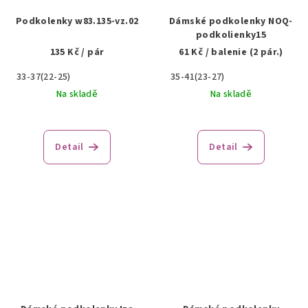
Podkolenky w83.135-vz.02
Dámské podkolenky NOQ-
podkolienky15
135 Kč
/ pár
61 Kč
/ balenie (2 pár.)
33-37(22-25)
35-41(23-27)
Na skladě
Na skladě
Detail
Detail