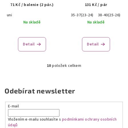
71 Kč
/ balenie (2 pár.)
131 Kč
/ pár
uni
35-37(23-24)
38-40(25-26)
Na skladě
Na skladě
Detail
Detail
10
položek celkem
O
v
l
á
Odebírat newsletter
d
a
E-mail
c
í
Vložením e-mailu souhlasíte s
podmínkami ochrany osobních
p
údajů
r