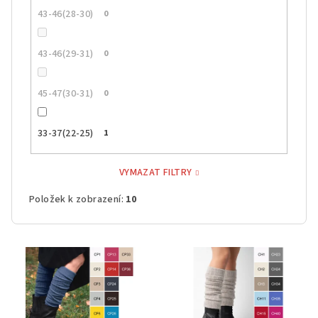
43-46(28-30)
0
43-46(29-31)
0
45-47(30-31)
0
33-37(22-25)
1
VYMAZAT FILTRY
Položek k zobrazení:
10
V
ý
p
i