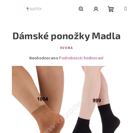
Přejít
na
obsah
Nákupní
Hledat
Přihlášení
Dámské ponožky Madla
košík
EVONA
Průměrné
Neohodnoceno
Podrobnosti hodnocení
hodnocení
produktu
je
0,0
z
5
hvězdiček.