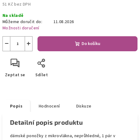
51 Kč bez DPH
Měrná
Na skladě
cena:
Můžeme doručit do:
11.08.2026
Možnosti doručení
−
+
Do košíku
Zeptat se
Sdílet
Popis
Hodnocení
Diskuze
Detailní popis produktu
dámské ponožky z mikrovlákna, neprůhledné, 1 pár v