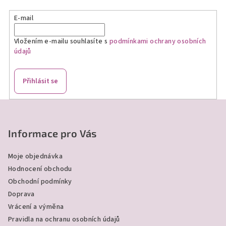
E-mail
Vložením e-mailu souhlasíte s
podmínkami ochrany osobních
údajů
Přihlásit se
Z
á
p
Informace pro Vás
a
Moje objednávka
t
Hodnocení obchodu
í
Obchodní podmínky
Doprava
Vrácení a výměna
Pravidla na ochranu osobních údajů