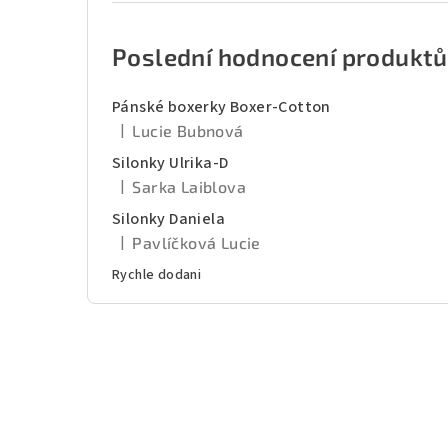
Poslední hodnocení produktů
Pánské boxerky Boxer-Cotton
|
Lucie Bubnová
Hodnocení produktu je 5 z 5 hvězdiček.
Silonky Ulrika-D
|
Sarka Laiblova
Hodnocení produktu je 5 z 5 hvězdiček.
Silonky Daniela
|
Pavlíčková Lucie
Hodnocení produktu je 5 z 5 hvězdiček.
Rychle dodani