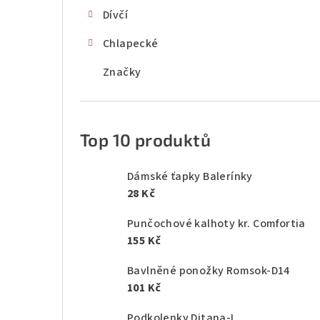
Dívčí
Chlapecké
Značky
Top 10 produktů
Dámské ťapky Balerínky
28 Kč
Punčochové kalhoty kr. Comfortia
155 Kč
Bavlněné ponožky Romsok-D14
101 Kč
Podkolenky Ditana-L