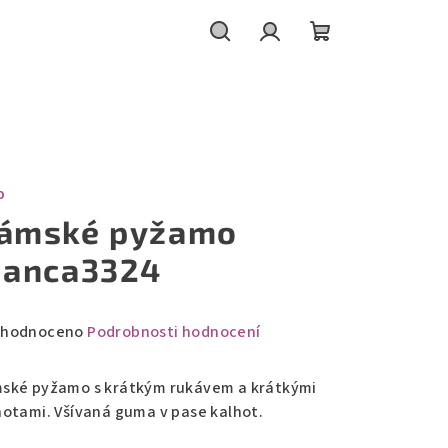
Hledat
Přihlášení
Nákupní
košík
O
ámské pyžamo
ianca3324
měrné
hodnoceno
Podrobnosti hodnocení
nocení
duktu
ské pyžamo s krátkým rukávem a krátkými
hotami. Všívaná guma v pase kalhot.