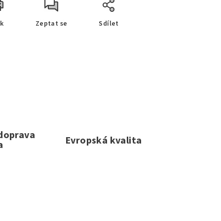
sk
Zeptat se
Sdílet
 doprava
Evropská kvalita
a
e