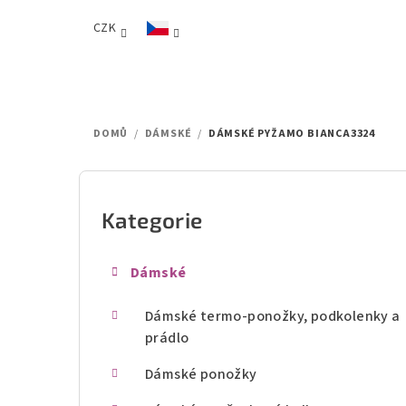
Přejít
CZK
na
obsah
DOMŮ
/
DÁMSKÉ
/
DÁMSKÉ PYŽAMO BIANCA3324
P
o
Kategorie
Přeskočit
kategorie
s
Dámské
t
Dámské termo-ponožky, podkolenky a
r
prádlo
a
Dámské ponožky
n