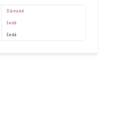
Dámské
šedá
šedá