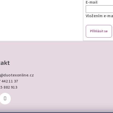
E-mail
Vložením e-mai
Přihlásit se
akt
@
duotexonline.cz
 442 11 37
15 882 913