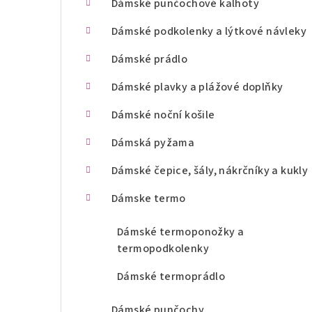
Dámské punčochové kalhoty
n
Dámské podkolenky a lýtkové návleky
í
Dámské prádlo
p
Dámské plavky a plážové doplňky
a
Dámské noční košile
n
Dámská pyžama
e
l
Dámské čepice, šály, nákrčníky a kukly
Dámske termo
Dámské termoponožky a
termopodkolenky
Dámské termoprádlo
Dámské punčochy