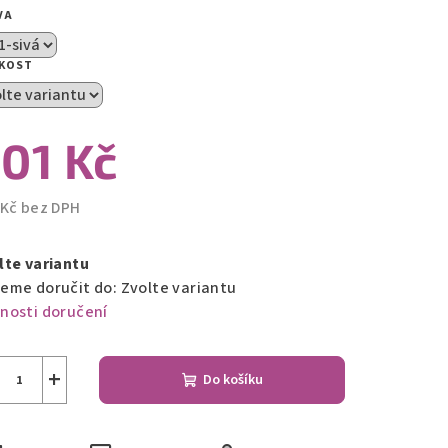
VA
zdiček.
IKOST
01 Kč
 Kč bez DPH
ná
a:
lte variantu
eme doručit do:
Zvolte variantu
nosti doručení
+
Do košíku