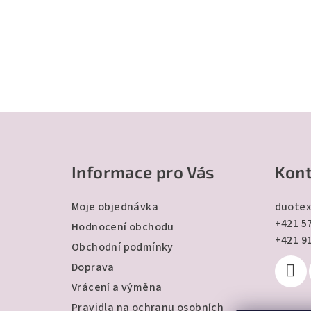
Z
á
Informace pro Vás
Kont
p
a
Moje objednávka
duotex
+421 57
t
Hodnocení obchodu
+421 9
Obchodní podmínky
í
Doprava
Vrácení a výměna
Pravidla na ochranu osobních