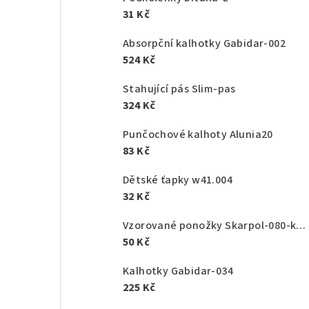
31 Kč
Absorpční kalhotky Gabidar-002
524 Kč
Stahující pás Slim-pas
324 Kč
Punčochové kalhoty Alunia20
83 Kč
Dětské ťapky w41.004
32 Kč
Vzorované ponožky Skarpol-080-kaktus
50 Kč
Kalhotky Gabidar-034
225 Kč