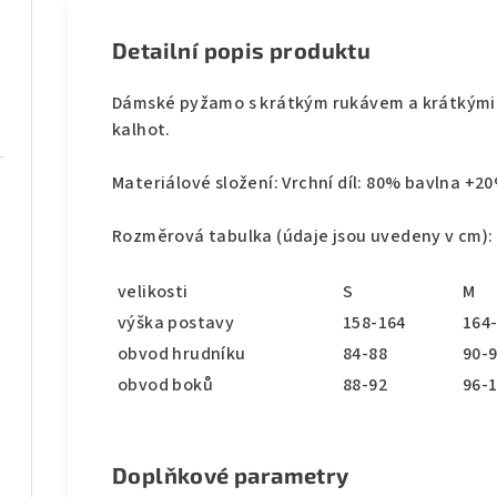
Detailní popis produktu
Dámské pyžamo s krátkým rukávem a krátkými 
kalhot.
Materiálové složení: Vrchní díl: 80% bavlna +2
Rozměrová tabulka (údaje jsou uvedeny v cm):
velikosti
S
M
výška postavy
158-164
164
obvod hrudníku
84-88
90-
obvod boků
88-92
96-
Doplňkové parametry