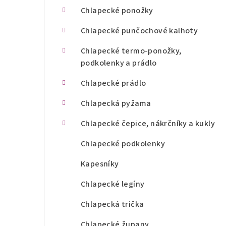
n
Chlapecké ponožky
í
Chlapecké punčochové kalhoty
p
Chlapecké termo-ponožky,
podkolenky a prádlo
a
Chlapecké prádlo
n
Chlapecká pyžama
e
l
Chlapecké čepice, nákrčníky a kukly
Chlapecké podkolenky
Kapesníky
Chlapecké legíny
Chlapecká trička
Chlapecké župany