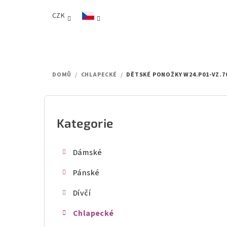
Přejít
CZK
na
obsah
DOMŮ
/
CHLAPECKÉ
/
DĚTSKÉ PONOŽKY W24.P01-VZ.7
P
o
Kategorie
Přeskočit
kategorie
s
Dámské
t
Pánské
r
Dívčí
a
Chlapecké
n