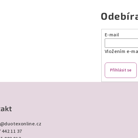
Odebír
E-mail
Vložením e-mai
Přihlásit se
akt
@
duotexonline.cz
 442 11 37