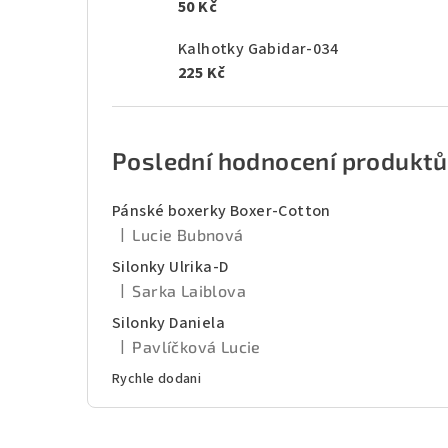
50 Kč
Kalhotky Gabidar-034
225 Kč
Poslední hodnocení produktů
Pánské boxerky Boxer-Cotton
|
Lucie Bubnová
Hodnocení produktu je 5 z 5 hvězdiček.
Silonky Ulrika-D
|
Sarka Laiblova
Hodnocení produktu je 5 z 5 hvězdiček.
Silonky Daniela
|
Pavlíčková Lucie
Hodnocení produktu je 5 z 5 hvězdiček.
Rychle dodani