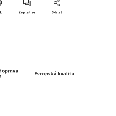
sk
Zeptat se
Sdílet
 doprava
Evropská kvalita
a
e