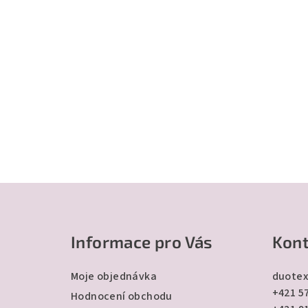
Z
á
Informace pro Vás
Kont
p
a
Moje objednávka
duotex
+421 57
t
Hodnocení obchodu