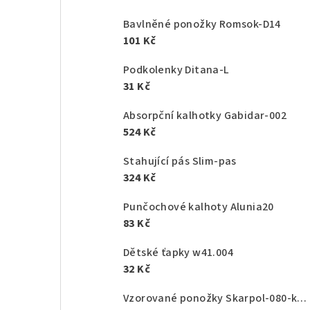
Bavlněné ponožky Romsok-D14
101 Kč
Podkolenky Ditana-L
31 Kč
Absorpční kalhotky Gabidar-002
524 Kč
Stahující pás Slim-pas
324 Kč
Punčochové kalhoty Alunia20
83 Kč
Dětské ťapky w41.004
32 Kč
Vzorované ponožky Skarpol-080-kaktus