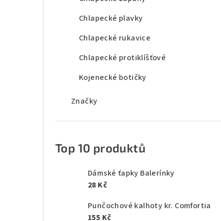
Chlapecké plavky
Chlapecké rukavice
Chlapecké protiklíšťové
Kojenecké botičky
Značky
Top 10 produktů
Dámské ťapky Balerínky
28 Kč
Punčochové kalhoty kr. Comfortia
155 Kč