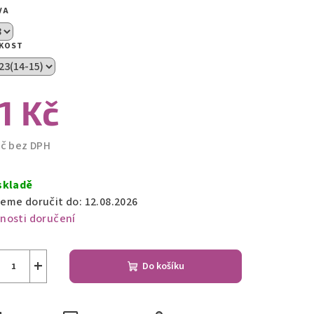
VA
zdiček.
IKOST
1 Kč
Kč bez DPH
ná
a:
skladě
eme doručit do:
12.08.2026
nosti doručení
+
Do košíku