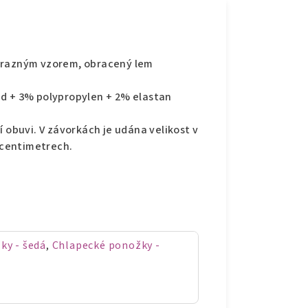
výrazným vzorem, obracený lem
id + 3% polypropylen + 2% elastan
í obuvi. V závorkách je udána velikost v
v centimetrech.
ky - šedá
,
Chlapecké ponožky -