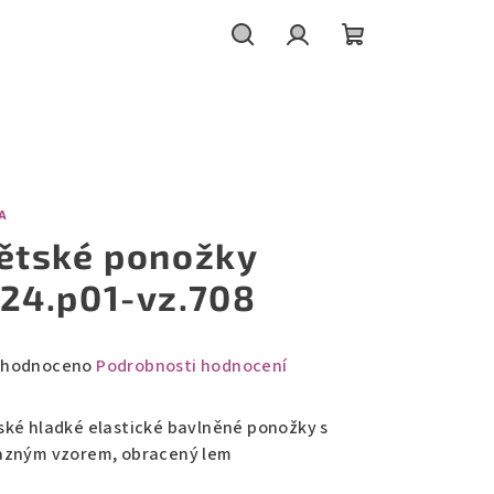
Hledat
Přihlášení
Nákupní
košík
A
ětské ponožky
24.p01-vz.708
měrné
hodnoceno
Podrobnosti hodnocení
nocení
duktu
ské hladké elastické bavlněné ponožky s
azným vzorem, obracený lem