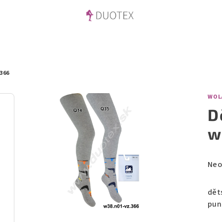
366
WOL
D
w
Prů
Neo
hod
pro
dět
je
pun
0,0