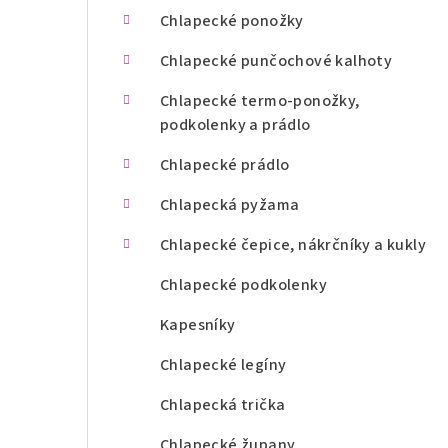
n
Chlapecké ponožky
í
Chlapecké punčochové kalhoty
p
Chlapecké termo-ponožky,
podkolenky a prádlo
a
Chlapecké prádlo
n
Chlapecká pyžama
e
l
Chlapecké čepice, nákrčníky a kukly
Chlapecké podkolenky
Kapesníky
Chlapecké legíny
Chlapecká trička
Chlapecké župany