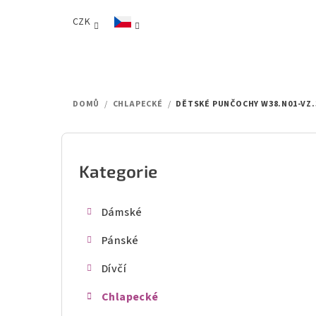
Přejít
CZK
na
obsah
DOMŮ
/
CHLAPECKÉ
/
DĚTSKÉ PUNČOCHY W38.N01-VZ.
P
o
Kategorie
Přeskočit
kategorie
s
Dámské
t
Pánské
r
Dívčí
a
Chlapecké
n