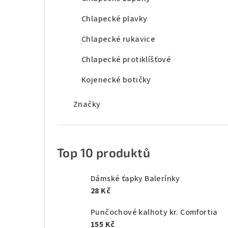
Chlapecké plavky
Chlapecké rukavice
Chlapecké protiklíšťové
Kojenecké botičky
Značky
Top 10 produktů
Dámské ťapky Balerínky
28 Kč
Punčochové kalhoty kr. Comfortia
155 Kč