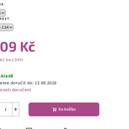
VA
zdiček.
IKOST
09 Kč
 Kč bez DPH
ná
a:
skladě
eme doručit do:
12.08.2026
nosti doručení
+
Do košíku