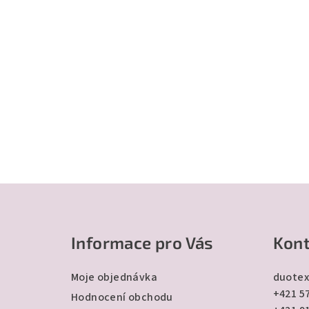
Z
á
Informace pro Vás
Kont
p
a
Moje objednávka
duotex
+421 57
t
Hodnocení obchodu