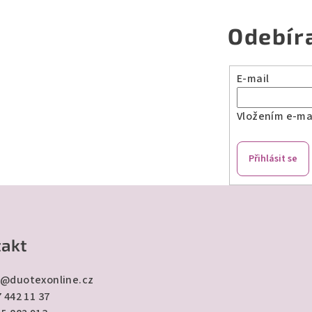
Odebír
E-mail
Vložením e-mai
Přihlásit se
akt
@
duotexonline.cz
 442 11 37