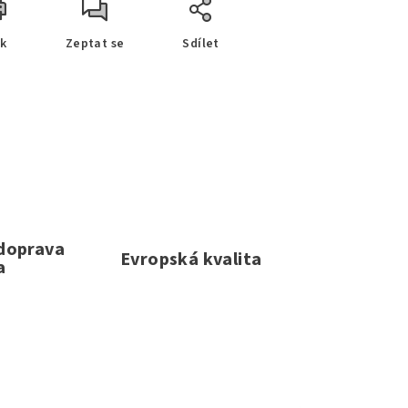
sk
Zeptat se
Sdílet
 doprava
Evropská kvalita
a
e