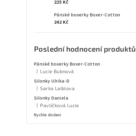
225 Kč
Pánské boxerky Boxer-Cotton
242 Kč
Poslední hodnocení produktů
Pánské boxerky Boxer-Cotton
|
Lucie Bubnová
Hodnocení produktu je 5 z 5 hvězdiček.
Silonky Ulrika-D
|
Sarka Laiblova
Hodnocení produktu je 5 z 5 hvězdiček.
Silonky Daniela
|
Pavlíčková Lucie
Hodnocení produktu je 5 z 5 hvězdiček.
Rychle dodani