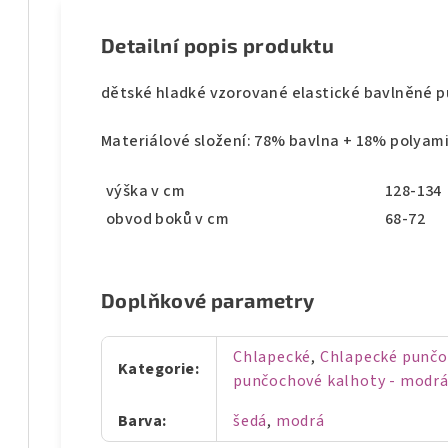
Detailní popis produktu
dětské hladké vzorované elastické bavlněné 
Materiálové složení: 78% bavlna + 18% polyam
výška v cm
128-134
obvod boků v cm
68-72
Doplňkové parametry
Chlapecké
,
Chlapecké punčo
Kategorie
:
punčochové kalhoty - modr
Barva
:
šedá
,
modrá