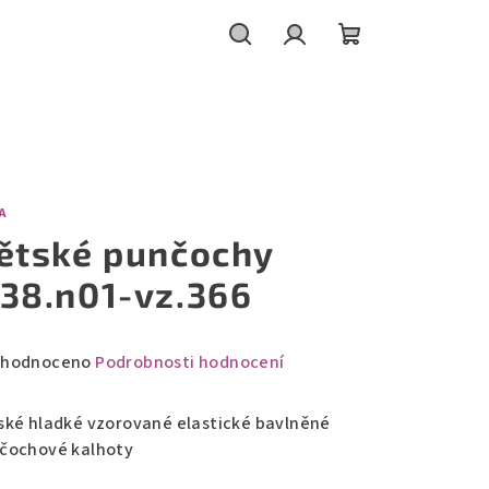
Hledat
Přihlášení
Nákupní
košík
A
ětské punčochy
38.n01-vz.366
měrné
hodnoceno
Podrobnosti hodnocení
nocení
duktu
ské hladké vzorované elastické bavlněné
čochové kalhoty