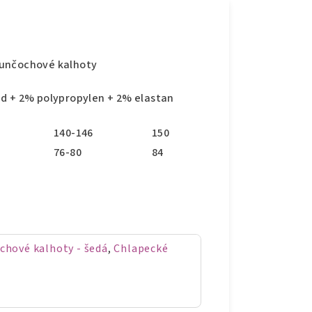
punčochové kalhoty
id + 2% polypropylen + 2% elastan
140-146
150
76-80
84
chové kalhoty - šedá
,
Chlapecké
á