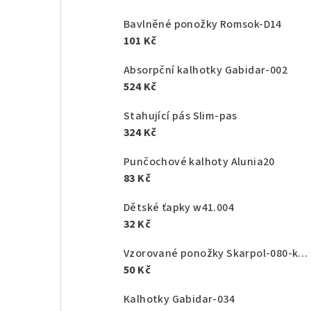
Bavlněné ponožky Romsok-D14
101 Kč
Absorpční kalhotky Gabidar-002
524 Kč
Stahující pás Slim-pas
324 Kč
Punčochové kalhoty Alunia20
83 Kč
Dětské ťapky w41.004
32 Kč
Vzorované ponožky Skarpol-080-kaktus
50 Kč
Kalhotky Gabidar-034