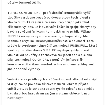
dětský termonátělník.
TERVEL COMFORTLINE - profesionální termoprádlo vyšší
tloušťky vyrobené bezešvou dvouvrstvou technologií z
vlákna SUPPLEX reguluje tělesnou teplotu při jakémkoli
tělesném výkonu. Je inovativním řešením spojujícím výhody
bavlny se všemi funkcemi termoaktivního prádla. Vlákno
SUPPLEX má výborný izolační výkon, schopnost rychle
uschnout a vyniká i neobvyklou měkkostí a pevností. Toto
prádlo je vyrobeno nejnovější technologií PUSH&PULL, která
spolu s použitím vlákna SUPPLEX zajišťuje rychlý odvod
vlhkosti od pokožky a zachovává tak pocit tepla a sucha.
Díky technologii QUICK-DRY, s použitím její speciální
kombinace tří vláken, výrobek schne mnohem rychleji, než
jiné podobné výrobky.
Vnitřní vrstva prádla rychle a účinně odvádí vlhkost od vnější
vrstvy, takže pokožka zůstává v suchu. Vlhkost přijatá
vnější vrstvou je schopna se z ní rychle odpařit nebo může
být absorbována dalšími savými vrstvami oblečení, napr.
bavlněnými.