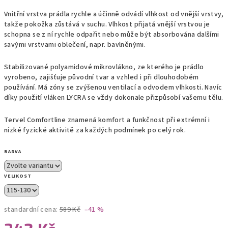
Vnitřní vrstva prádla rychle a účinně odvádí vlhkost od vnější vrstvy,
takže pokožka zůstává v suchu. Vlhkost přijatá vnější vrstvou je
schopna se z ní rychle odpařit nebo může být absorbována dalšími
savými vrstvami oblečení, napr. bavlněnými.
Stabilizované polyamidové mikrovlákno, ze kterého je prádlo
vyrobeno, zajišťuje původní tvar a vzhled i při dlouhodobém
používání. Má zóny se zvýšenou ventilací a odvodem vlhkosti. Navíc
díky použití vláken LYCRA se vždy dokonale přizpůsobí vašemu tělu.
Tervel Comfortline znamená komfort a funkčnost při extrémní i
nízké fyzické aktivitě za každých podmínek po celý rok.
BARVA
VELIKOST
standardní cena:
589 Kč
–41 %