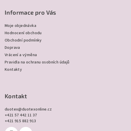
á
p
Informace pro Vás
a
Moje objednávka
t
Hodnocení obchodu
í
Obchodní podmínky
Doprava
Vrácení a výměna
Pravidla na ochranu osobních údajů
Kontakty
Kontakt
duotex
@
duotexonline.cz
+421 57 442 11 37
+421 915 882 913