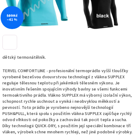
589 Kč
–41 %
dětský termonátělník.
TERVEL COMFORTLINE - profesionální termoprádlo vyšší tloušťky
vyrobené bezešvou dvouvrstvou technologií z vlákna SUPPLEX
reguluje tělesnou teplotu při jakémkoli tělesném výkonu. Je
inovativním řešením spojujícím výhody bavlny se všemi funkcemi
termoaktivního prádla. Vlákno SUPPLEX má výborný izolační výkon,
schopnost rychle uschnout a vyniká i neobvyklou měkkostí a
pevností. Toto prádlo je vyrobeno nejnovější technologií
PUSH&PULL, která spolu s použitím vlákna SUPPLEX zajišťuje rychlý
odvod vlhkosti od pokožky a zachovává tak pocit tepla a sucha.
Díky technologii QUICK-DRY, s použitím její speciální kombinace tří
vláken, výrobek schne mnohem rychleji, než jiné podobné výrobky.