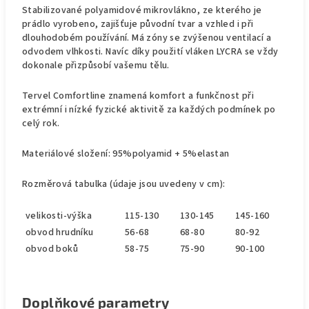
Stabilizované polyamidové mikrovlákno, ze kterého je
prádlo vyrobeno, zajišťuje původní tvar a vzhled i při
dlouhodobém používání. Má zóny se zvýšenou ventilací a
odvodem vlhkosti. Navíc díky použití vláken LYCRA se vždy
dokonale přizpůsobí vašemu tělu.
Tervel Comfortline znamená komfort a funkčnost při
extrémní i nízké fyzické aktivitě za každých podmínek po
celý rok.
Materiálové složení: 95%polyamid + 5%elastan
Rozměrová tabulka (údaje jsou uvedeny v cm):
velikosti-výška
115-130
130-145
145-160
obvod hrudníku
56-68
68-80
80-92
obvod boků
58-75
75-90
90-100
Doplňkové parametry