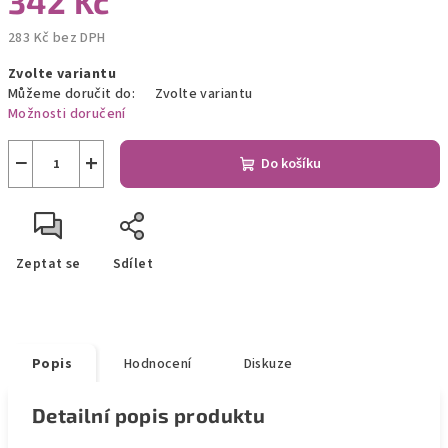
342 Kč
283 Kč bez DPH
Měrná
Zvolte variantu
cena:
Můžeme doručit do:
Zvolte variantu
Možnosti doručení
−
+
Do košíku
Zeptat se
Sdílet
Popis
Hodnocení
Diskuze
Detailní popis produktu