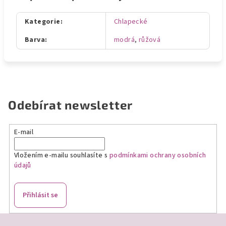
Kategorie
:
Chlapecké
Barva
:
modrá
,
růžová
Odebírat newsletter
E-mail
Vložením e-mailu souhlasíte s
podmínkami ochrany osobních
údajů
Přihlásit se
Z