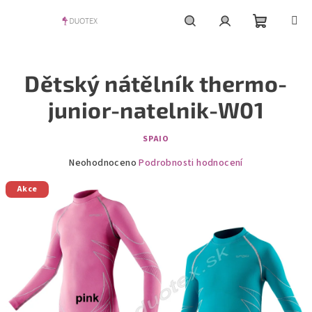
Přejít
na
obsah
Nákupní
Hledat
Přihlášení
Dětský nátělník thermo-
košík
junior-natelnik-W01
SPAIO
Průměrné
Neohodnoceno
Podrobnosti hodnocení
hodnocení
Akce
produktu
je
0,0
z
5
hvězdiček.