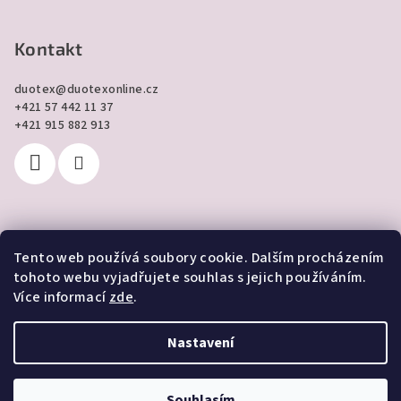
Kontakt
duotex
@
duotexonline.cz
+421 57 442 11 37
+421 915 882 913
Tento web používá soubory cookie. Dalším procházením
Přijímáme online platby
tohoto webu vyjadřujete souhlas s jejich používáním.
Více informací
zde
.
Nastavení
Copyright 2026
DUOTEX online
. Všechna práva vyhrazena.
Souhlasím