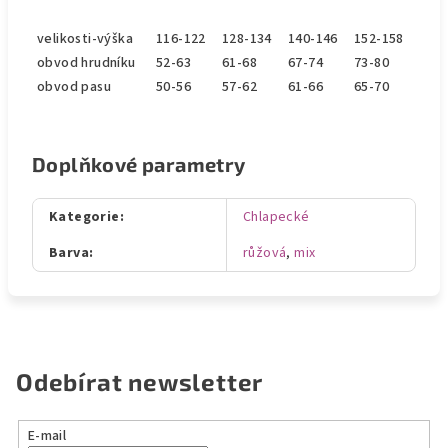
velikosti-výška
116-122
128-134
140-146
152-158
obvod hrudníku
52-63
61-68
67-74
73-80
obvod pasu
50-56
57-62
61-66
65-70
Doplňkové parametry
Kategorie
:
Chlapecké
Barva
:
růžová
,
mix
Odebírat newsletter
E-mail