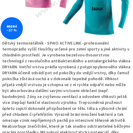
602 Kč
–37 %
Dětský termonátělník - SPAIO ACTIVE LINE -profesionální
termoprádlo vyšší tloušťky určené pro zimní sporty a jiné aktivity v
chladném prostředí. Je vyrobena bezešvou dvouvrstvou
technologií z revolučního antibakteriálního a antialergického vlákna
DRYARN. Vnitřní vrstva prádla vyrobená z polypropylenového vlákna
DRYARN účinně odvádí pot od pokožky do vnější vrstvy, díky čemuž
pokožka zůstává suchá a v dokonalé tepelné pohodě. Vlhkost
přijatá vnější vrstvou je schopna se z ní rychle odpařit nebo může
být absorbována dalšími savými vrstvami oblečení (např.
bavlněnými). Zóny se zvýšenou ventilací a odvodem vlhkosti ještě
více zlepšují funkční vlastnosti výrobku. Trojrozměrná pružnost
úpletu zajistí dokonalé přizpůsobení se tělu. těla a výborně chrání
před chladem či přehřátím. Výrazně brání množení bakterií a tak
omezuje vznik nepříjemných pachů po intenzivní tělesné aktivitě.
Neabsorbuje znečištění, které je tak snadno odstranitelné běžnými
pracími prostředky. Má nulový elektrostatický potenciál, díky