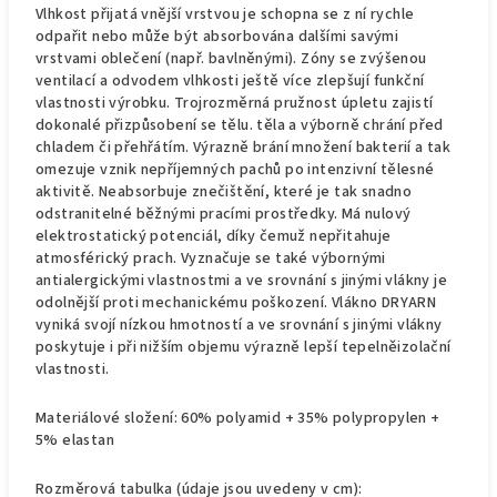
Vlhkost přijatá vnější vrstvou je schopna se z ní rychle
odpařit nebo může být absorbována dalšími savými
vrstvami oblečení (např. bavlněnými). Zóny se zvýšenou
ventilací a odvodem vlhkosti ještě více zlepšují funkční
vlastnosti výrobku. Trojrozměrná pružnost úpletu zajistí
dokonalé přizpůsobení se tělu. těla a výborně chrání před
chladem či přehřátím. Výrazně brání množení bakterií a tak
omezuje vznik nepříjemných pachů po intenzivní tělesné
aktivitě. Neabsorbuje znečištění, které je tak snadno
odstranitelné běžnými pracími prostředky. Má nulový
elektrostatický potenciál, díky čemuž nepřitahuje
atmosférický prach. Vyznačuje se také výbornými
antialergickými vlastnostmi a ve srovnání s jinými vlákny je
odolnější proti mechanickému poškození. Vlákno DRYARN
vyniká svojí nízkou hmotností a ve srovnání s jinými vlákny
poskytuje i při nižším objemu výrazně lepší tepelněizolační
vlastnosti.
Materiálové složení: 60% polyamid + 35% polypropylen +
5% elastan
Rozměrová tabulka (údaje jsou uvedeny v cm):