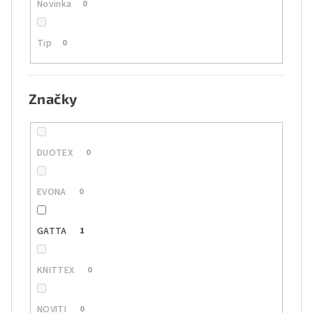
Novinka
0
Tip
0
Značky
DUOTEX
0
EVONA
0
GATTA
1
KNITTEX
0
NOVITI
0