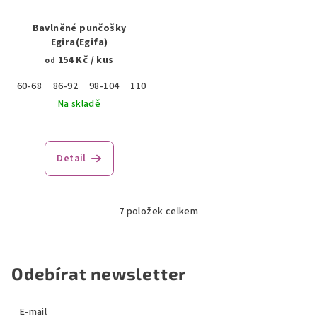
Bavlněné punčošky
Egira(Egifa)
154 Kč
/ kus
od
60-68
86-92
98-104
110-116
122-128
134-140
146-152
Na skladě
Detail
7
položek celkem
O
v
l
á
Odebírat newsletter
d
a
E-mail
c