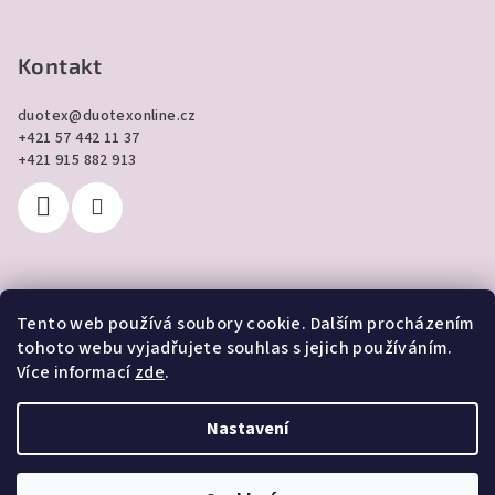
Kontakt
duotex
@
duotexonline.cz
+421 57 442 11 37
+421 915 882 913
Tento web používá soubory cookie. Dalším procházením
Přijímáme online platby
tohoto webu vyjadřujete souhlas s jejich používáním.
Více informací
zde
.
Nastavení
Copyright 2026
DUOTEX online
. Všechna práva vyhrazena.