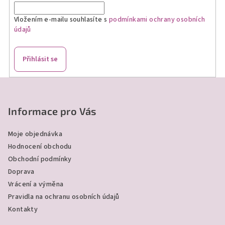
í
Vložením e-mailu souhlasíte s
podmínkami ochrany osobních
p
údajů
r
v
k
Přihlásit se
y
v
Z
ý
á
p
p
Informace pro Vás
i
a
s
Moje objednávka
u
t
Hodnocení obchodu
í
Obchodní podmínky
Doprava
Vrácení a výměna
Pravidla na ochranu osobních údajů
Kontakty