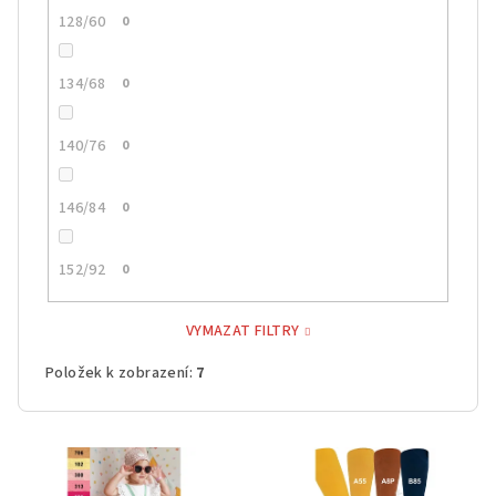
128/60
0
134/68
0
140/76
0
146/84
0
152/92
0
VYMAZAT FILTRY
Položek k zobrazení:
7
V
ý