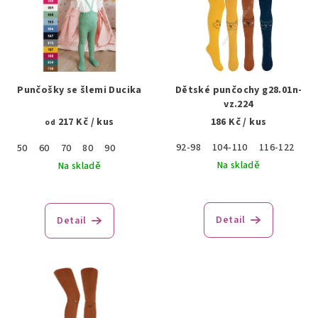
p
i
s
p
r
Punčošky se šlemi Ducika
Dětské punčochy g28.01n-
o
vz.224
217 Kč
/ kus
186 Kč
/ kus
d
od
u
92-98
104-110
116-122
50
60
70
80
90
k
Na skladě
Na skladě
t
ů
Detail
Detail