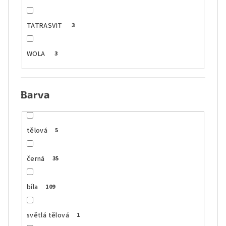
TATRASVIT
3
WOLA
3
Barva
tělová
5
černá
35
bíla
109
světlá tělová
1