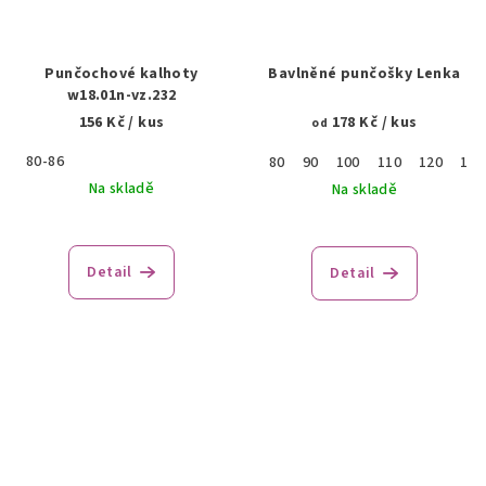
Punčochové kalhoty
Bavlněné punčošky Lenka
w18.01n-vz.232
156 Kč
/ kus
178 Kč
/ kus
od
80-86
80
90
100
110
120
130
Na skladě
Na skladě
Průměrné
hodnocení
produktu
Detail
Detail
je
4,0
z
5
hvězdiček.