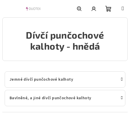
Přejít
na
obsah
Nákupní
Hledat
Přihlášení
Dívčí punčochové
košík
kalhoty - hnědá
Jemné dívčí punčochové kalhoty
Bavlněné, a jiné dívčí punčochové kalhoty
Ř