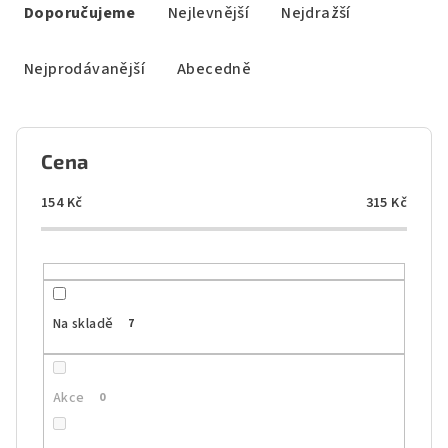
a
Doporučujeme
Nejlevnější
Nejdražší
z
e
Nejprodávanější
Abecedně
n
í
p
Cena
r
o
154
Kč
315
Kč
d
u
k
t
Na skladě
7
ů
Akce
0