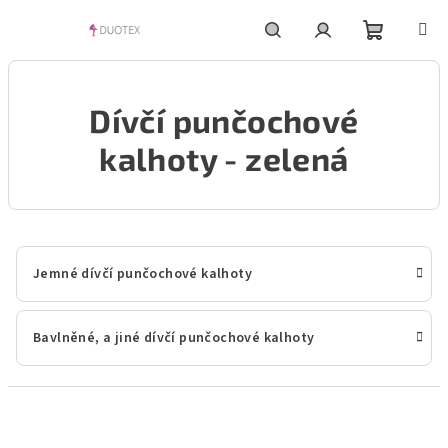
Přejít
na
obsah
Nákupní
Hledat
Přihlášení
Dívčí punčochové
košík
kalhoty - zelená
Jemné dívčí punčochové kalhoty
Bavlněné, a jiné dívčí punčochové kalhoty
Ř