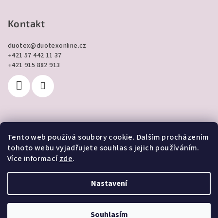
Kontakt
duotex
@
duotexonline.cz
+421 57 442 11 37
+421 915 882 913
Tento web používá soubory cookie. Dalším procházením
Přijímáme online platby
tohoto webu vyjadřujete souhlas s jejich používáním.
Více informací
zde
.
Nastavení
Copyright 2026
DUOTEX online
. Všechna práva vyhrazena.
Souhlasím