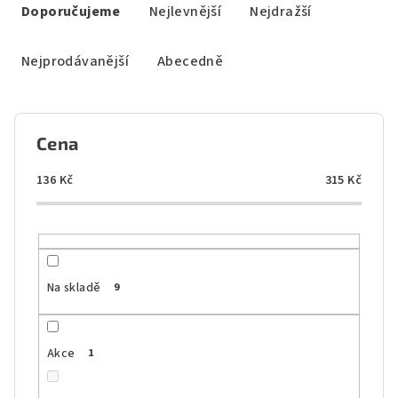
a
Doporučujeme
Nejlevnější
Nejdražší
z
e
Nejprodávanější
Abecedně
n
í
p
Cena
r
o
136
Kč
315
Kč
d
u
k
t
Na skladě
9
ů
Akce
1