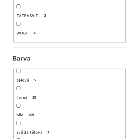
TATRASVIT
3
WOLA
4
Barva
tělová
5
černá
35
bíla
109
světlá tělová
1