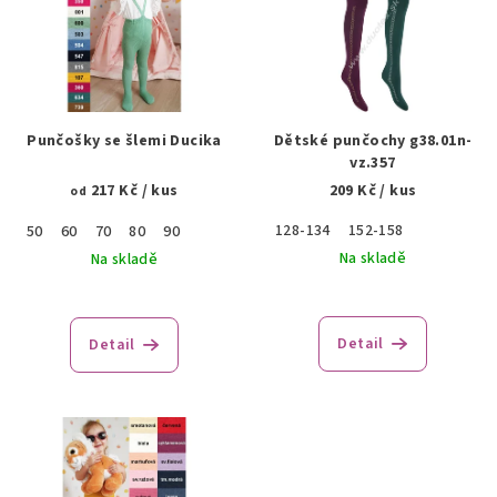
p
i
s
p
r
Punčošky se šlemi Ducika
Dětské punčochy g38.01n-
o
vz.357
217 Kč
/ kus
209 Kč
/ kus
d
od
u
128-134
152-158
50
60
70
80
90
k
Na skladě
Na skladě
t
ů
Detail
Detail