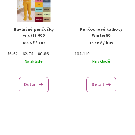
Bavlněné punčošky
Punčochové kalhoty
w(u)18.000
Winter50
186 Kč
/ kus
137 Kč
/ kus
56-62
62-74
80-86
104-110
Na skladě
Na skladě
Detail
Detail