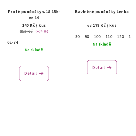
Froté punčošky w18.15k-
Bavlněné punčošky Lenka
vz.19
140 Kč
/ kus
178 Kč
/ kus
od
215 Kč
(–34 %)
80
90
100
110
120
130
62-74
Na skladě
Na skladě
Průměrné
hodnocení
produktu
Detail
je
Detail
4,0
z
5
hvězdiček.