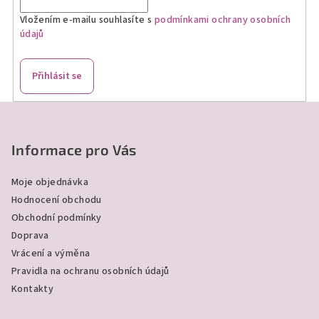
í
Vložením e-mailu souhlasíte s
podmínkami ochrany osobních
p
údajů
r
v
k
Přihlásit se
y
v
Z
ý
á
p
p
Informace pro Vás
i
a
s
Moje objednávka
u
t
Hodnocení obchodu
í
Obchodní podmínky
Doprava
Vrácení a výměna
Pravidla na ochranu osobních údajů
Kontakty