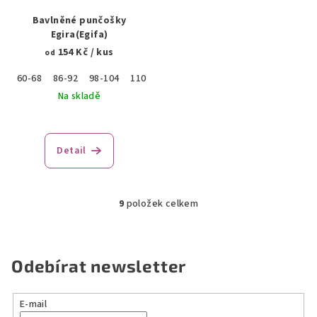
Bavlněné punčošky
Egira(Egifa)
154 Kč
/ kus
od
60-68
86-92
98-104
110-116
122-128
134-140
146-152
Na skladě
Detail
9
položek celkem
O
v
l
á
Odebírat newsletter
d
a
E-mail
c