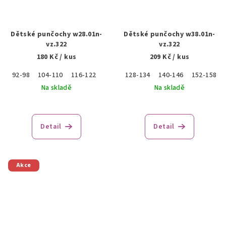
Dětské punčochy w28.01n-
Dětské punčochy w38.01n-
vz.322
vz.322
180 Kč
/ kus
209 Kč
/ kus
92-98
104-110
116-122
128-134
140-146
152-158
Na skladě
Na skladě
Detail
Detail
Akce