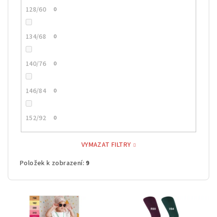
128/60
0
134/68
0
140/76
0
146/84
0
152/92
0
VYMAZAT FILTRY
Položek k zobrazení:
9
V
ý