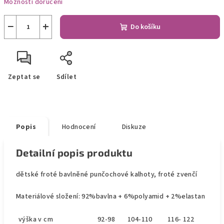
Možnosti doručení
−
+
Do košíku
Zeptat se
Sdílet
Popis
Hodnocení
Diskuze
Detailní popis produktu
dětské froté bavlněné punčochové kalhoty, froté zvenčí
Materiálové složení: 92%bavlna + 6%polyamid + 2%elastan
výška v cm
92-98
104-110
116- 122