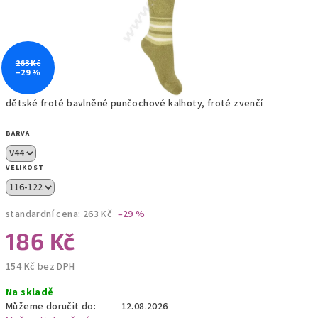
263 Kč
–29 %
dětské froté bavlněné punčochové kalhoty, froté zvenčí
BARVA
VELIKOST
standardní cena:
263 Kč
–29 %
186 Kč
154 Kč bez DPH
Měrná
Na skladě
cena:
Můžeme doručit do:
12.08.2026