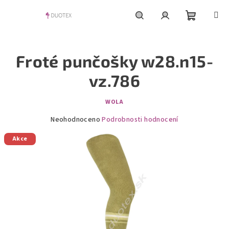
Přejít
na
obsah
Nákupní
Hledat
Přihlášení
Froté punčošky w28.n15-
košík
vz.786
WOLA
Průměrné
Neohodnoceno
Podrobnosti hodnocení
hodnocení
Akce
produktu
je
0,0
z
5
hvězdiček.