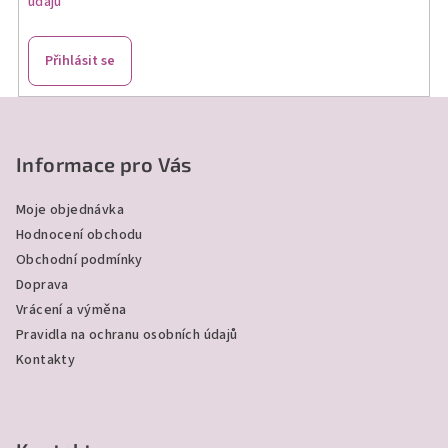
údajů
Přihlásit se
Z
á
p
Informace pro Vás
a
Moje objednávka
t
Hodnocení obchodu
í
Obchodní podmínky
Doprava
Vrácení a výměna
Pravidla na ochranu osobních údajů
Kontakty