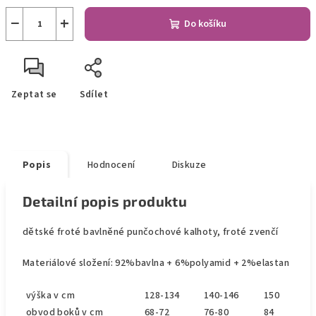
−
+
Do košíku
Zeptat se
Sdílet
Popis
Hodnocení
Diskuze
Detailní popis produktu
dětské froté bavlněné punčochové kalhoty, froté zvenčí
Materiálové složení: 92%bavlna + 6%polyamid + 2%elastan
výška v cm
128-134
140-146
150
obvod boků v cm
68-72
76-80
84