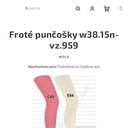
Přejít
na
obsah
Nákupní
Hledat
Přihlášení
Froté punčošky w38.15n-
košík
vz.959
WOLA
Průměrné
Neohodnoceno
Podrobnosti hodnocení
hodnocení
produktu
je
0,0
z
5
hvězdiček.