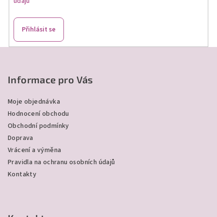
údajů
Přihlásit se
Z
á
p
Informace pro Vás
a
Moje objednávka
t
Hodnocení obchodu
í
Obchodní podmínky
Doprava
Vrácení a výměna
Pravidla na ochranu osobních údajů
Kontakty