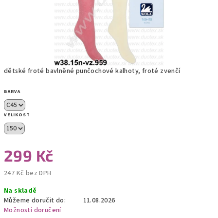
dětské froté bavlněné punčochové kalhoty, froté zvenčí
BARVA
VELIKOST
299 Kč
247 Kč bez DPH
Měrná
Na skladě
cena:
Můžeme doručit do:
11.08.2026
Možnosti doručení