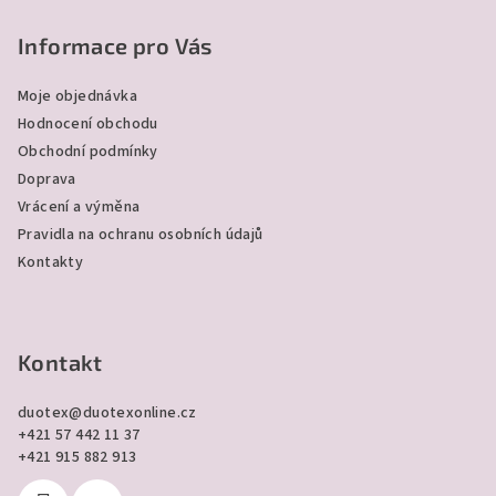
á
p
Informace pro Vás
a
Moje objednávka
t
Hodnocení obchodu
í
Obchodní podmínky
Doprava
Vrácení a výměna
Pravidla na ochranu osobních údajů
Kontakty
Kontakt
duotex
@
duotexonline.cz
+421 57 442 11 37
+421 915 882 913