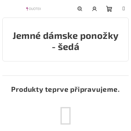
Přejít
na
obsah
Nákupní
Hledat
Přihlášení
Jemné dámske ponožky
košík
- šedá
Produkty teprve připravujeme.