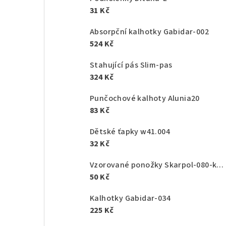
31 Kč
Absorpční kalhotky Gabidar-002
524 Kč
Stahující pás Slim-pas
324 Kč
Punčochové kalhoty Alunia20
83 Kč
Dětské ťapky w41.004
32 Kč
Vzorované ponožky Skarpol-080-kaktus
50 Kč
Kalhotky Gabidar-034
225 Kč