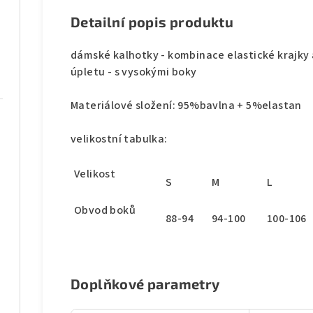
Detailní popis produktu
dámské kalhotky - kombinace elastické krajky 
úpletu - s vysokými boky
Materiálové složení: 95%bavlna + 5%elastan
velikostní tabulka:
Velikost
S
M
L
Obvod boků
88-94
94-100
100-106
Doplňkové parametry