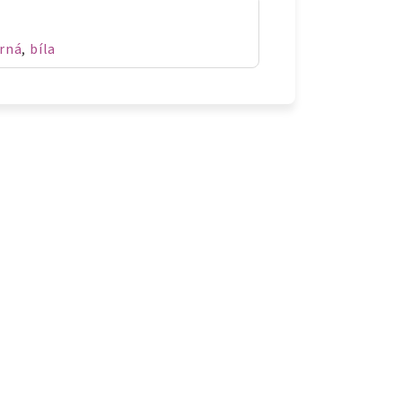
rná
,
bíla