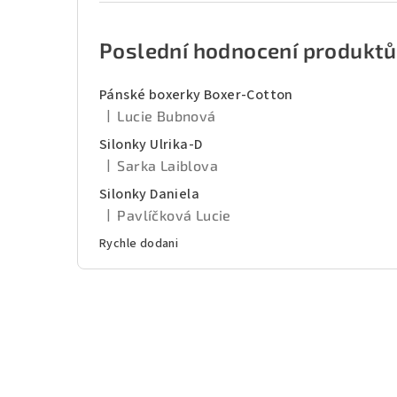
Poslední hodnocení produktů
Pánské boxerky Boxer-Cotton
|
Lucie Bubnová
Hodnocení produktu je 5 z 5 hvězdiček.
Silonky Ulrika-D
|
Sarka Laiblova
Hodnocení produktu je 5 z 5 hvězdiček.
Silonky Daniela
|
Pavlíčková Lucie
Hodnocení produktu je 5 z 5 hvězdiček.
Rychle dodani