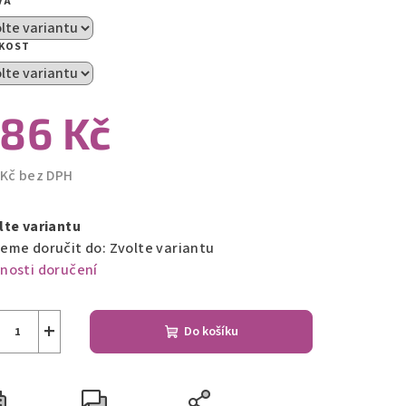
VA
zdiček.
IKOST
86 Kč
 Kč bez DPH
ná
a:
lte variantu
eme doručit do:
Zvolte variantu
nosti doručení
+
Do košíku