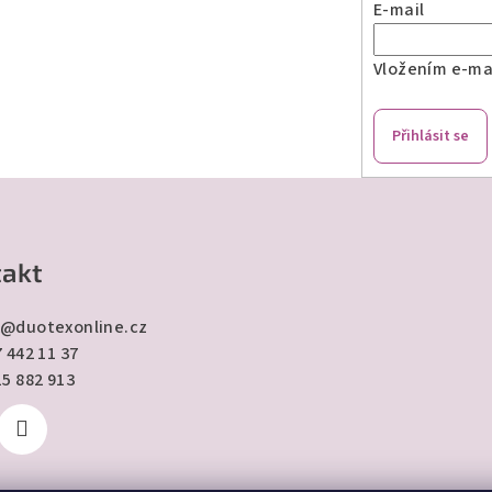
E-mail
Vložením e-mai
Přihlásit se
akt
@
duotexonline.cz
 442 11 37
15 882 913