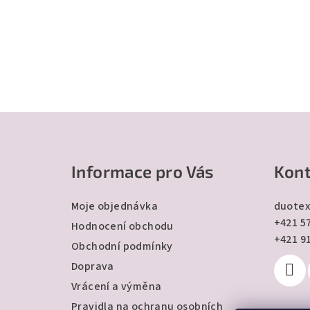
Z
á
Informace pro Vás
Kont
p
a
Moje objednávka
duotex
+421 57
t
Hodnocení obchodu
+421 9
Obchodní podmínky
í
Doprava
Vrácení a výměna
Pravidla na ochranu osobních