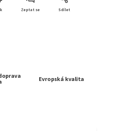
sk
Zeptat se
Sdílet
 doprava
Evropská kvalita
a
e