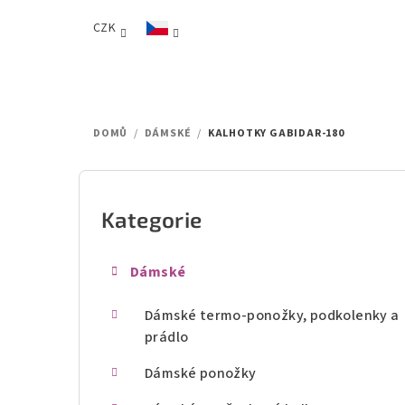
Přejít
CZK
na
obsah
DOMŮ
/
DÁMSKÉ
/
KALHOTKY GABIDAR-180
P
o
Kategorie
Přeskočit
kategorie
s
Dámské
t
Dámské termo-ponožky, podkolenky a
r
prádlo
a
Dámské ponožky
n