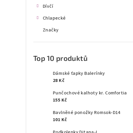
Dívčí
Chlapecké
Značky
Top 10 produktů
Dámské ťapky Balerínky
28 Kč
Punčochové kalhoty kr. Comfortia
155 Kč
Bavlněné ponožky Romsok-D14
101 Kč
Podkolenky Ditana-L