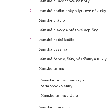
Dámské punčochové kalhoty
n
Dámské podkolenky a lýtkové návleky
í
Dámské prádlo
p
Dámské plavky a plážové doplňky
a
Dámské noční košile
n
Dámská pyžama
e
l
Dámské čepice, šály, nákrčníky a kukly
Dámske termo
Dámské termoponožky a
termopodkolenky
Dámské termoprádlo
Dámské punčochy