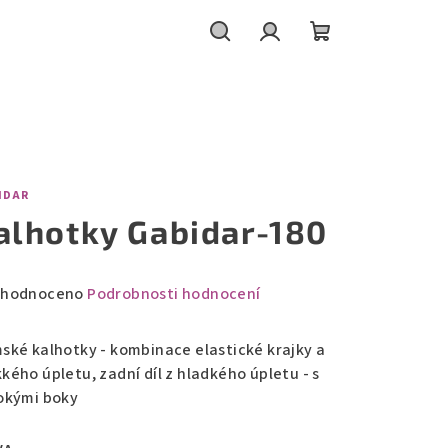
Hledat
Přihlášení
Nákupní
košík
IDAR
alhotky Gabidar-180
měrné
hodnoceno
Podrobnosti hodnocení
nocení
duktu
ské kalhotky - kombinace elastické krajky a
kého úpletu, zadní díl z hladkého úpletu - s
okými boky