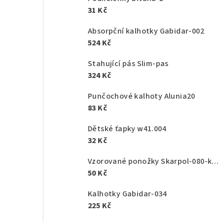
31 Kč
Absorpční kalhotky Gabidar-002
524 Kč
Stahující pás Slim-pas
324 Kč
Punčochové kalhoty Alunia20
83 Kč
Dětské ťapky w41.004
32 Kč
Vzorované ponožky Skarpol-080-kaktus
50 Kč
Kalhotky Gabidar-034
225 Kč