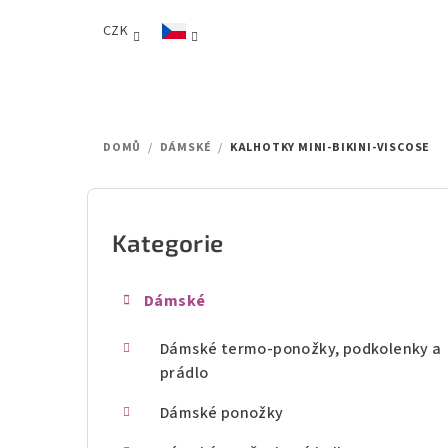
Přejít
CZK
na
obsah
DOMŮ
/
DÁMSKÉ
/
KALHOTKY MINI-BIKINI-VISCOSE
P
o
Kategorie
Přeskočit
kategorie
s
Dámské
t
Dámské termo-ponožky, podkolenky a
r
prádlo
a
Dámské ponožky
n