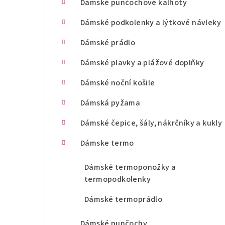
Dámské punčochové kalhoty
n
Dámské podkolenky a lýtkové návleky
í
Dámské prádlo
p
Dámské plavky a plážové doplňky
a
Dámské noční košile
n
Dámská pyžama
e
l
Dámské čepice, šály, nákrčníky a kukly
Dámske termo
Dámské termoponožky a
termopodkolenky
Dámské termoprádlo
Dámské punčochy