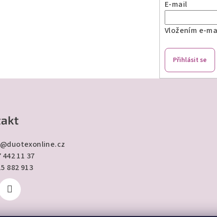
E-mail
Vložením e-mai
Přihlásit se
akt
@
duotexonline.cz
 442 11 37
15 882 913