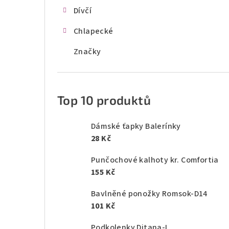
Dívčí
Chlapecké
Značky
Top 10 produktů
Dámské ťapky Balerínky
28 Kč
Punčochové kalhoty kr. Comfortia
155 Kč
Bavlněné ponožky Romsok-D14
101 Kč
Podkolenky Ditana-L