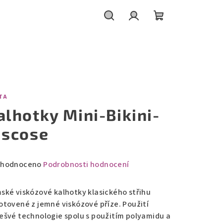
Hledat
Přihlášení
Nákupní
košík
TA
alhotky Mini-Bikini-
iscose
měrné
hodnoceno
Podrobnosti hodnocení
nocení
duktu
ské viskózové kalhotky klasického střihu
otovené z jemné viskózové příze. Použití
ešvé technologie spolu s použitím polyamidu a