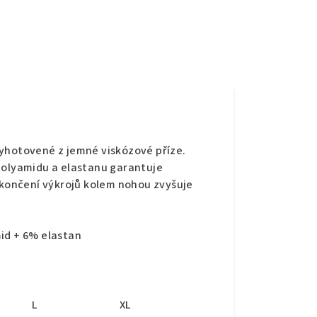
e
vyhotovené z jemné viskózové příze.
polyamidu a elastanu garantuje
 ukončení výkrojů kolem nohou zvyšuje
id + 6% elastan
L
XL