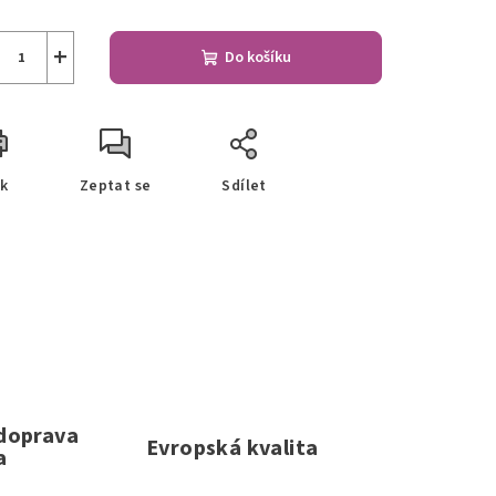
+
Do košíku
sk
Zeptat se
Sdílet
 doprava
Evropská kvalita
a