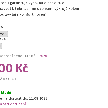
stanu garantuje vysokou elasticitu a
lnavost k tělu. Jemné ukončení výkrojů kolem
zdiček.
ou zvyšuje komfort nošení.
VA
IKOST
ndardní cena:
143 Kč
–30 %
00 Kč
Kč bez DPH
ná
a:
skladě
eme doručit do:
11.08.2026
nosti doručení