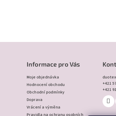
Z
á
Informace pro Vás
Kont
p
a
Moje objednávka
duotex
+421 57
t
Hodnocení obchodu
+421 9
Obchodní podmínky
í
Doprava
Vrácení a výměna
Pravidla na ochranu osobních