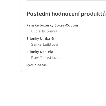
Poslední hodnocení produktů
Pánské boxerky Boxer-Cotton
|
Lucie Bubnová
Hodnocení produktu je 5 z 5 hvězdiček.
Silonky Ulrika-D
|
Sarka Laiblova
Hodnocení produktu je 5 z 5 hvězdiček.
Silonky Daniela
|
Pavlíčková Lucie
Hodnocení produktu je 5 z 5 hvězdiček.
Rychle dodani