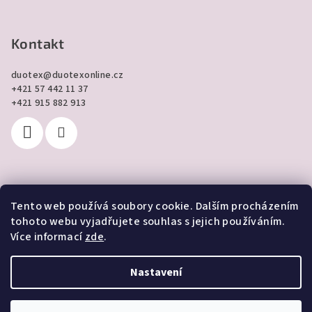
Kontakt
duotex
@
duotexonline.cz
+421 57 442 11 37
+421 915 882 913
Tento web používá soubory cookie. Dalším procházením
Přijímáme online platby
tohoto webu vyjadřujete souhlas s jejich používáním.
Více informací
zde
.
Nastavení
Copyright 2026
DUOTEX online
. Všechna práva vyhrazena.