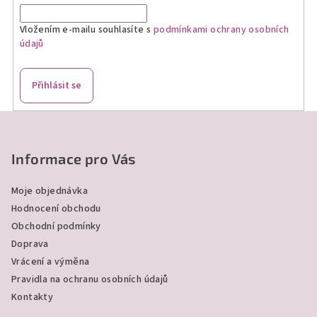
Vložením e-mailu souhlasíte s
podmínkami ochrany osobních
údajů
Přihlásit se
Z
á
p
Informace pro Vás
a
Moje objednávka
t
Hodnocení obchodu
í
Obchodní podmínky
Doprava
Vrácení a výměna
Pravidla na ochranu osobních údajů
Kontakty