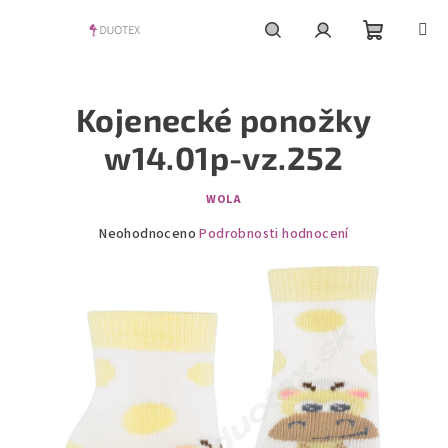
Přejít
na
obsah
Nákupní
Hledat
Přihlášení
Kojenecké ponožky
košík
w14.01p-vz.252
WOLA
Průměrné
Neohodnoceno
Podrobnosti hodnocení
hodnocení
produktu
je
0,0
z
5
hvězdiček.