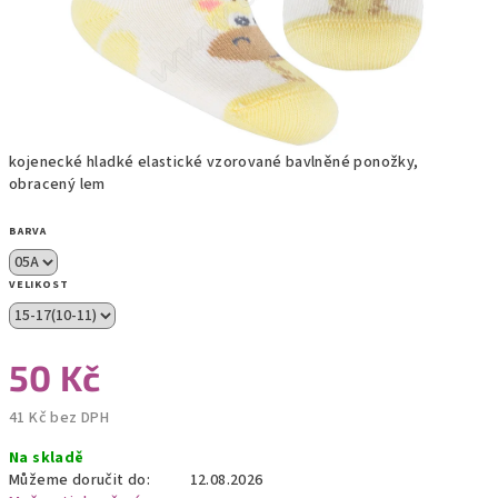
kojenecké hladké elastické vzorované bavlněné ponožky,
obracený lem
BARVA
VELIKOST
50 Kč
41 Kč bez DPH
Měrná
Na skladě
cena:
Můžeme doručit do:
12.08.2026